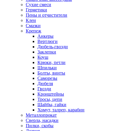
Сухие смеси
Герметики
Пены и отчистители
Клеи
Смазки
Крепеж
Анкеры
Вертлюги
Дюбель-гвозди
Заклепки
Коуш
Крюки, петли
Шпильки
Болты, винты
Саморезы
Дюбеля
Гвозди
Кронштейны
Тросы, цепи
Шайбы, гайки
Хомут, талреп, карабин
Металлопрокат
Сверла, насадки
Пилки, скобы
Лезвия