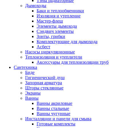
Тэны радиаторные
Дымоходы
Баки и теплообменники
Изоляция и утепление
Мастер-флеш
Элементы дымохода
Сэндвич элементы
Зонты, грибки
Комплектующие для дымохода
Асбест
Насосы циркуляционные
Теплоизоляция и утеплители
Аксессуары для теплоизоляции труб
Сантехника
Биде
Гигиенический душ
Запорная арматура
Шторы стеклянные
Экраны
Ванны
Ванны акриловые
Ванны стальные
Ванны чугунные
Инсталляции и панели для смыва
Готовые комплекты