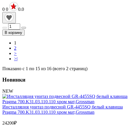
0
0
0.0
В корзину
1
2
>
>|
Показано с 1 по 15 из 16 (всего 2 страниц)
Новинки
NEW
Инсталляция унитаз подвесной GR-4455SQ белый клавиша
Pragma 700.K31.03.110.110 хром мат,Grossman
24200
₽