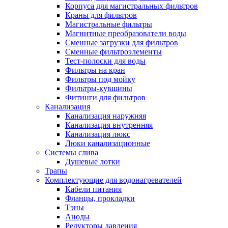
Корпуса для магистральных фильтров
Полезные статьи
Краны для фильтров
Магистральные фильтры
Магнитные преобразователи воды
Сменные загрузки для фильтров
Сменные фильтроэлементы
Тест-полоски для воды
Новости и Акции
Фильтры на кран
Фильтры под мойку
Фильтры-кувшины
Оплата и доставка
Фитинги для фильтров
Сервис-центр
Канализация
Канализация наружняя
Канализация внутренняя
Адреса Сервис-центров
Канализация люкс
Люки канализационные
Системы слива
Душевые лотки
Трапы
Условия возврата товара
Комплектующие для водонагревателей
Кабели питания
Фланцы, прокладки
Тэны
Аноды
Редукторы давления