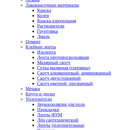
Лакокрасочные материалы
Краска
Колер
Краска аэрозольная
Растворители
Грунтовка
Эмаль
Цемент
Клейкие ленты
Изолента
Лента противоскользящая
Малярный скотч
Сетка малярная (серпянка)
Скотч алюминиевый, армированный
Скотч двухсторонний
Скотч цветной, прозрачный
Мешки
Круги и диски
Уплотнители
Звукоизоляция для пола
Прокладки
Ленты ФУМ
Лён сантехнический
Ленты уплотнительные