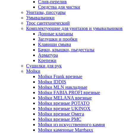
Слив-перелив
Средства для чистки
Унитазы, писсуары
Умывальники
Трос сантехнический
Комплектующие для унитазов и умывальников
Донные клапаны
Заглушки и пробки
Клавиши смыва
Бачки, крышки, пьедесталы
Арматура
Крепежи
Сушилки для рук
Мойки
Мойки Frank врезные
Мойки IDDIS
Мойки MLN накладные
Мойки FABIA PROFI врезные
Мойки MELANA врезные
Мойки врезные POTATO
Мойки врезные UKINOX
Мойки врезные Омега
Мойки врезные РМС
Мойки из искусственного камня
Мойки каменные Marrbaxx