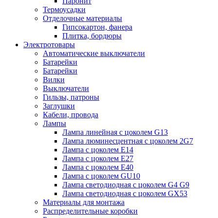
Паронит
Термоусадки
Отделочные материалы
Гипсокартон, фанера
Плитка, бордюры
Электротовары
Автоматические выключатели
Батарейки
Батарейки
Вилки
Выключатели
Гильзы, патроны
Заглушки
Кабели, провода
Лампы
Лампа линейная с цоколем G13
Лампа люминесцентная с цоколем 2G7
Лампа с цоколем E14
Лампа с цоколем E27
Лампа с цоколем E40
Лампа с цоколем GU10
Лампа светодиодная с цоколем G4 G9
Лампа светодиодная с цоколем GX53
Материалы для монтажа
Распределительные коробки