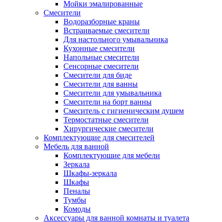
Мойки эмалированные
Смесители
Водоразборные краны
Встраиваемые смесители
Для настольного умывальника
Кухонные смесители
Напольные смесители
Сенсорные смесители
Смесители для биде
Смесители для ванны
Смесители для умывальника
Смесители на борт ванны
Смеситель с гигиеническим душем
Термостатные смесители
Хирургические смесители
Комплектующие для смесителей
Мебель для ванной
Комплектуюшие для мебели
Зеркала
Шкафы-зеркала
Шкафы
Пеналы
Тумбы
Комоды
Аксессуары для ванной комнаты и туалета