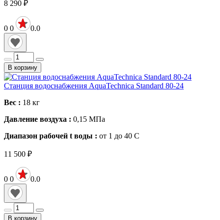
8 290
₽
0
0
0.0
В корзину
Станция водоснабжения AquaTechnica Standard 80-24
Вес :
18
кг
Давление воздуха :
0,15
МПа
Диапазон рабочей t воды :
от 1 до 40
С
11 500
₽
0
0
0.0
В корзину