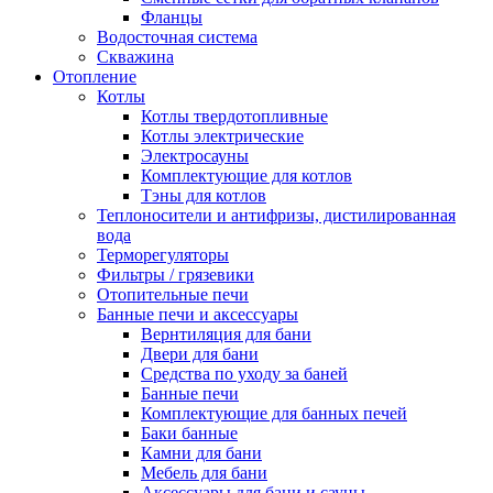
Фланцы
Водосточная система
Скважина
Отопление
Котлы
Котлы твердотопливные
Котлы электрические
Электросауны
Комплектующие для котлов
Тэны для котлов
Теплоносители и антифризы, дистилированная
вода
Терморегуляторы
Фильтры / грязевики
Отопительные печи
Банные печи и аксессуары
Вернтиляция для бани
Двери для бани
Средства по уходу за баней
Банные печи
Комплектующие для банных печей
Баки банные
Камни для бани
Мебель для бани
Аксессуары для бани и сауны