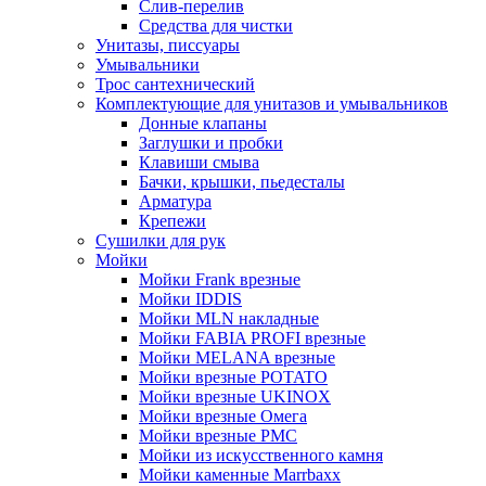
Слив-перелив
Средства для чистки
Унитазы, писсуары
Умывальники
Трос сантехнический
Комплектующие для унитазов и умывальников
Донные клапаны
Заглушки и пробки
Клавиши смыва
Бачки, крышки, пьедесталы
Арматура
Крепежи
Сушилки для рук
Мойки
Мойки Frank врезные
Мойки IDDIS
Мойки MLN накладные
Мойки FABIA PROFI врезные
Мойки MELANA врезные
Мойки врезные POTATO
Мойки врезные UKINOX
Мойки врезные Омега
Мойки врезные РМС
Мойки из искусственного камня
Мойки каменные Marrbaxx