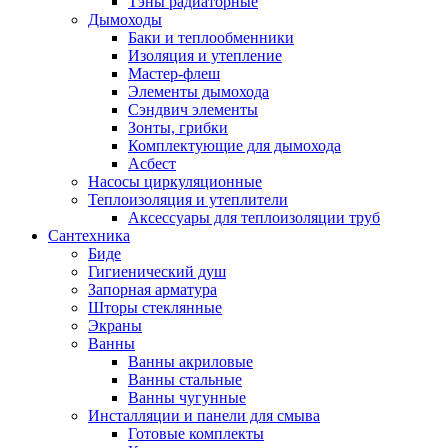
Тэны радиаторные
Дымоходы
Баки и теплообменники
Изоляция и утепление
Мастер-флеш
Элементы дымохода
Сэндвич элементы
Зонты, грибки
Комплектующие для дымохода
Асбест
Насосы циркуляционные
Теплоизоляция и утеплители
Аксессуары для теплоизоляции труб
Сантехника
Биде
Гигиенический душ
Запорная арматура
Шторы стеклянные
Экраны
Ванны
Ванны акриловые
Ванны стальные
Ванны чугунные
Инсталляции и панели для смыва
Готовые комплекты