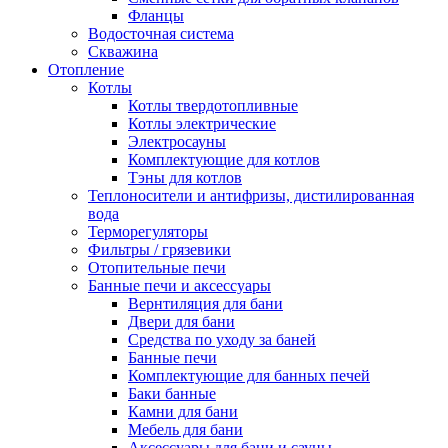
Фланцы
Водосточная система
Скважина
Отопление
Котлы
Котлы твердотопливные
Котлы электрические
Электросауны
Комплектующие для котлов
Тэны для котлов
Теплоносители и антифризы, дистилированная
вода
Терморегуляторы
Фильтры / грязевики
Отопительные печи
Банные печи и аксессуары
Вернтиляция для бани
Двери для бани
Средства по уходу за баней
Банные печи
Комплектующие для банных печей
Баки банные
Камни для бани
Мебель для бани
Аксессуары для бани и сауны