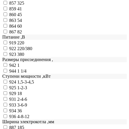
857
325
859
41
860
45
863
54
864
60
867
82
Питание ,В
919
220
922
220/380
923
380
Размеры присоединения ,
942
1
944
1 1/4
Ступени мощности ,кВт
924
1,5-3-4,5
925
1-2-3
929
18
931
2-4-6
933
3-6-9
934
36
936
4-8-12
Ширина электрокотла ,мм
887
185