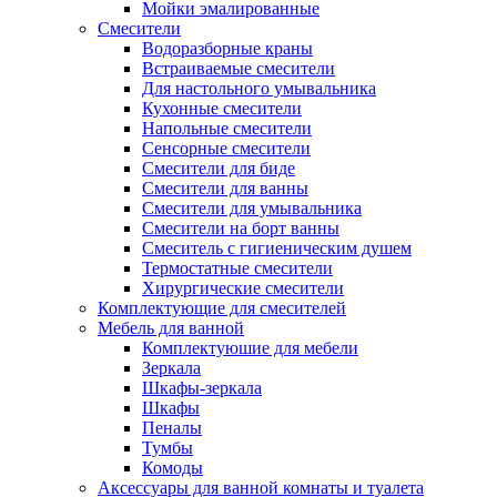
Мойки эмалированные
Смесители
Водоразборные краны
Встраиваемые смесители
Для настольного умывальника
Кухонные смесители
Напольные смесители
Сенсорные смесители
Смесители для биде
Смесители для ванны
Смесители для умывальника
Смесители на борт ванны
Смеситель с гигиеническим душем
Термостатные смесители
Хирургические смесители
Комплектующие для смесителей
Мебель для ванной
Комплектуюшие для мебели
Зеркала
Шкафы-зеркала
Шкафы
Пеналы
Тумбы
Комоды
Аксессуары для ванной комнаты и туалета