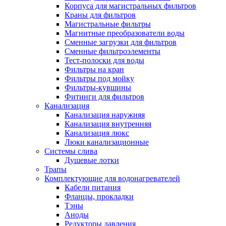
Корпуса для магистральных фильтров
Полезные статьи
Краны для фильтров
Магистральные фильтры
Магнитные преобразователи воды
Сменные загрузки для фильтров
Сменные фильтроэлементы
Тест-полоски для воды
Новости и Акции
Фильтры на кран
Фильтры под мойку
Фильтры-кувшины
Оплата и доставка
Фитинги для фильтров
Сервис-центр
Канализация
Канализация наружняя
Канализация внутренняя
Адреса Сервис-центров
Канализация люкс
Люки канализационные
Системы слива
Душевые лотки
Трапы
Условия возврата товара
Комплектующие для водонагревателей
Кабели питания
Фланцы, прокладки
Тэны
Аноды
Редукторы давления