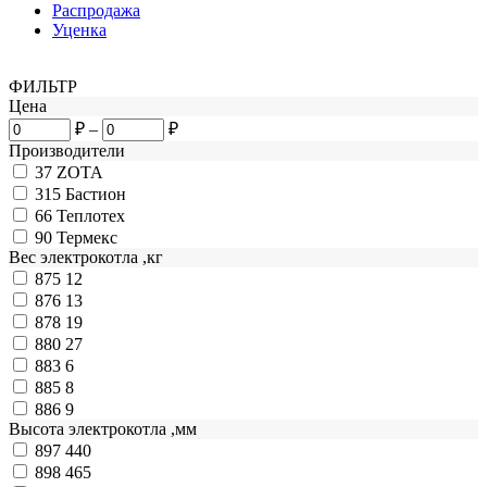
Распродажа
Уценка
ФИЛЬТР
Цена
₽
–
₽
Производители
37
ZOTA
315
Бастион
66
Теплотех
90
Термекс
Вес электрокотла ,кг
875
12
876
13
878
19
880
27
883
6
885
8
886
9
Высота электрокотла ,мм
897
440
898
465