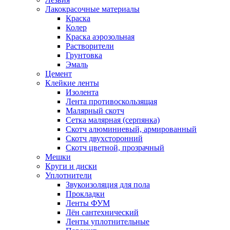
Лакокрасочные материалы
Краска
Колер
Краска аэрозольная
Растворители
Грунтовка
Эмаль
Цемент
Клейкие ленты
Изолента
Лента противоскользящая
Малярный скотч
Сетка малярная (серпянка)
Скотч алюминиевый, армированный
Скотч двухсторонний
Скотч цветной, прозрачный
Мешки
Круги и диски
Уплотнители
Звукоизоляция для пола
Прокладки
Ленты ФУМ
Лён сантехнический
Ленты уплотнительные