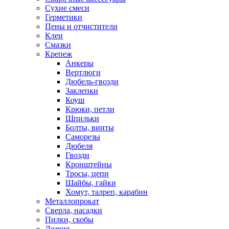
Сухие смеси
Герметики
Пены и отчистители
Клеи
Смазки
Крепеж
Анкеры
Вертлюги
Дюбель-гвозди
Заклепки
Коуш
Крюки, петли
Шпильки
Болты, винты
Саморезы
Дюбеля
Гвозди
Кронштейны
Тросы, цепи
Шайбы, гайки
Хомут, талреп, карабин
Металлопрокат
Сверла, насадки
Пилки, скобы
Лезвия