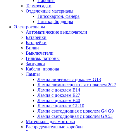
Паронит
Термоусадки
Отделочные материалы
Гипсокартон, фанера
Плитка, бордюры
Электротовары
Автоматические выключатели
Батарейки
Батарейки
Вилки
Выключатели
Гильзы, патроны
Заглушки
Кабели, провода
Лампы
Лампа линейная с цоколем G13
Лампа люминесцентная с цоколем 2G7
Лампа с цоколем E14
Лампа с цоколем E27
Лампа с цоколем E40
Лампа с цоколем GU10
Лампа светодиодная с цоколем G4 G9
Лампа светодиодная с цоколем GX53
Материалы для монтажа
Распределительные коробки