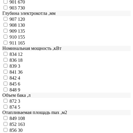
901
670
903
730
Глубина электрокотла ,мм
907
120
908
130
909
135
910
155
911
165
Номинальная мощность ,кВт
834
12
836
18
839
3
841
36
842
4
845
6
848
9
Объем бака ,л
872
3
874
5
Отапливаемая площадь max ,м2
849
108
852
163
856
30