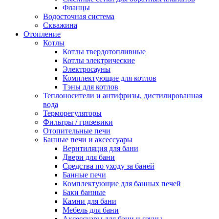
Фланцы
Водосточная система
Скважина
Отопление
Котлы
Котлы твердотопливные
Котлы электрические
Электросауны
Комплектующие для котлов
Тэны для котлов
Теплоносители и антифризы, дистилированная
вода
Терморегуляторы
Фильтры / грязевики
Отопительные печи
Банные печи и аксессуары
Вернтиляция для бани
Двери для бани
Средства по уходу за баней
Банные печи
Комплектующие для банных печей
Баки банные
Камни для бани
Мебель для бани
Аксессуары для бани и сауны