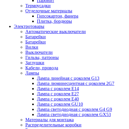
Паронит
Термоусадки
Отделочные материалы
Гипсокартон, фанера
Плитка, бордюры
Электротовары
Автоматические выключатели
Батарейки
Батарейки
Вилки
Выключатели
Гильзы, патроны
Заглушки
Кабели, провода
Лампы
Лампа линейная с цоколем G13
Лампа люминесцентная с цоколем 2G7
Лампа с цоколем E14
Лампа с цоколем E27
Лампа с цоколем E40
Лампа с цоколем GU10
Лампа светодиодная с цоколем G4 G9
Лампа светодиодная с цоколем GX53
Материалы для монтажа
Распределительные коробки