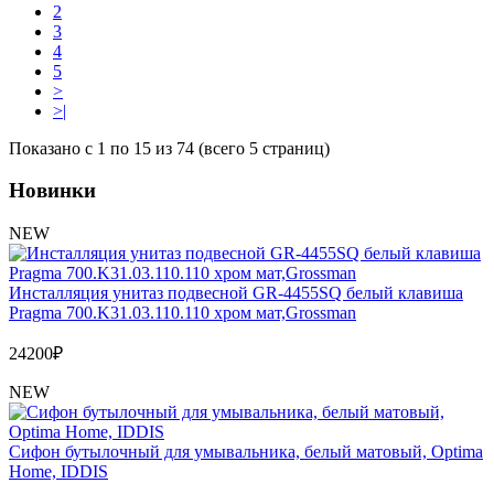
2
3
4
5
>
>|
Показано с 1 по 15 из 74 (всего 5 страниц)
Новинки
NEW
Инсталляция унитаз подвесной GR-4455SQ белый клавиша
Pragma 700.K31.03.110.110 хром мат,Grossman
24200
₽
NEW
Сифон бутылочный для умывальника, белый матовый, Optima
Home, IDDIS