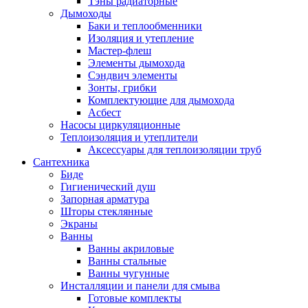
Тэны радиаторные
Дымоходы
Баки и теплообменники
Изоляция и утепление
Мастер-флеш
Элементы дымохода
Сэндвич элементы
Зонты, грибки
Комплектующие для дымохода
Асбест
Насосы циркуляционные
Теплоизоляция и утеплители
Аксессуары для теплоизоляции труб
Сантехника
Биде
Гигиенический душ
Запорная арматура
Шторы стеклянные
Экраны
Ванны
Ванны акриловые
Ванны стальные
Ванны чугунные
Инсталляции и панели для смыва
Готовые комплекты