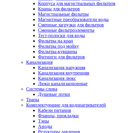
Корпуса для магистральных фильтров
Полезные статьи
Краны для фильтров
Магистральные фильтры
Магнитные преобразователи воды
Сменные загрузки для фильтров
Сменные фильтроэлементы
Тест-полоски для воды
Новости и Акции
Фильтры на кран
Фильтры под мойку
Фильтры-кувшины
Оплата и доставка
Фитинги для фильтров
Сервис-центр
Канализация
Канализация наружняя
Канализация внутренняя
Адреса Сервис-центров
Канализация люкс
Люки канализационные
Системы слива
Душевые лотки
Трапы
Условия возврата товара
Комплектующие для водонагревателей
Кабели питания
Фланцы, прокладки
Тэны
Аноды
Редукторы давления