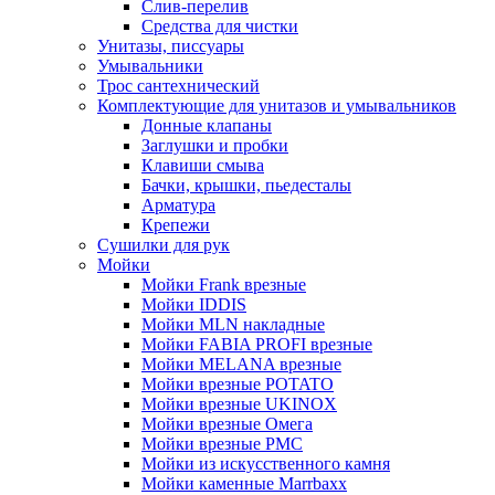
Слив-перелив
Средства для чистки
Унитазы, писсуары
Умывальники
Трос сантехнический
Комплектующие для унитазов и умывальников
Донные клапаны
Заглушки и пробки
Клавиши смыва
Бачки, крышки, пьедесталы
Арматура
Крепежи
Сушилки для рук
Мойки
Мойки Frank врезные
Мойки IDDIS
Мойки MLN накладные
Мойки FABIA PROFI врезные
Мойки MELANA врезные
Мойки врезные POTATO
Мойки врезные UKINOX
Мойки врезные Омега
Мойки врезные РМС
Мойки из искусственного камня
Мойки каменные Marrbaxx