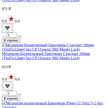
871
₽
0
0
0.0
В корзину
Механизм Цилиндровый Евродверь Стандарт 100мм
(35х65х12мм) 5кл CP (Аналог МЦ Master Lock)
913
₽
0
0
0.0
В корзину