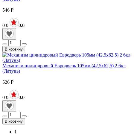
546
₽
0
0
0.0
В корзину
Механизм цилиндровый Евродверь 105мм (42,5х62,5) 2 6кл
(Латунь)
526
₽
0
0
0.0
В корзину
1