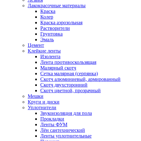
Лакокрасочные материалы
Краска
Колер
Краска аэрозольная
Растворители
Грунтовка
Эмаль
Цемент
Клейкие ленты
Изолента
Лента противоскользящая
Малярный скотч
Сетка малярная (серпянка)
Скотч алюминиевый, армированный
Скотч двухсторонний
Скотч цветной, прозрачный
Мешки
Круги и диски
Уплотнители
Звукоизоляция для пола
Прокладки
Ленты ФУМ
Лён сантехнический
Ленты уплотнительные