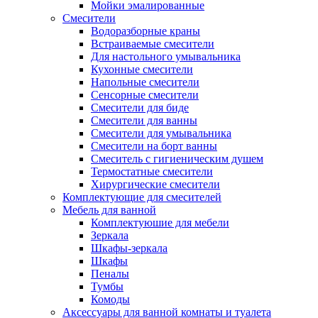
Мойки эмалированные
Смесители
Водоразборные краны
Встраиваемые смесители
Для настольного умывальника
Кухонные смесители
Напольные смесители
Сенсорные смесители
Смесители для биде
Смесители для ванны
Смесители для умывальника
Смесители на борт ванны
Смеситель с гигиеническим душем
Термостатные смесители
Хирургические смесители
Комплектующие для смесителей
Мебель для ванной
Комплектуюшие для мебели
Зеркала
Шкафы-зеркала
Шкафы
Пеналы
Тумбы
Комоды
Аксессуары для ванной комнаты и туалета