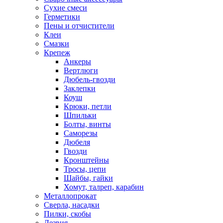
Сухие смеси
Герметики
Пены и отчистители
Клеи
Смазки
Крепеж
Анкеры
Вертлюги
Дюбель-гвозди
Заклепки
Коуш
Крюки, петли
Шпильки
Болты, винты
Саморезы
Дюбеля
Гвозди
Кронштейны
Тросы, цепи
Шайбы, гайки
Хомут, талреп, карабин
Металлопрокат
Сверла, насадки
Пилки, скобы
Лезвия