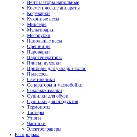
Вентиляторы напольные
Косметические аппараты
Кофеварки
Кухонные весы
Миксеры
Мультиварки
Мясорубки
Напольные весы
Орешницы
Пароварки
Парогенераторы
Плиты, духовки
Приборы для укладки волос
Пылесосы
Светильники
Сепараторы и маслобойки
Соковыжималки
Сушилки для обуви
Сушилки для продуктов
Термопоты
Тостеры
Утюги
Чайники
Электрограверы
Распродажа