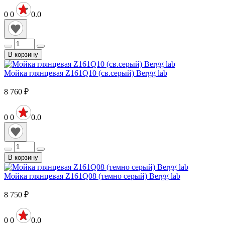
0
0
0.0
В корзину
Мойка глянцевая Z161Q10 (св.серый) Bergg lab
8 760
₽
0
0
0.0
В корзину
Мойка глянцевая Z161Q08 (темно серый) Bergg lab
8 750
₽
0
0
0.0