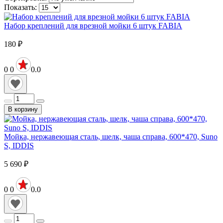
Показать:
Набор креплений для врезной мойки 6 штук FABIA
180
₽
0
0
0.0
В корзину
Мойка, нержавеющая сталь, шелк, чаша справа, 600*470, Suno
S, IDDIS
5 690
₽
0
0
0.0