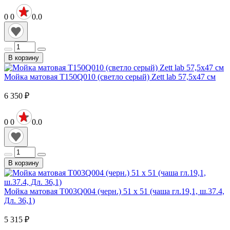
0
0
0.0
В корзину
Мойка матовая T150Q010 (светло серый) Zett lab 57,5x47 см
6 350
₽
0
0
0.0
В корзину
Мойка матовая T003Q004 (черн.) 51 x 51 (чаша гл.19,1, ш.37.4,
Дл. 36,1)
5 315
₽