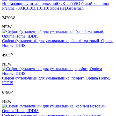
Инсталляция унитаз подвесной GR-4455SQ белый клавиша
Pragma 700.K31.03.110.110 хром мат,Grossman
24200
₽
NEW
Сифон бутылочный для умывальника, белый матовый, Optima
Home, IDDIS
4965
₽
NEW
Сифон бутылочный для умывальника, графит, Optima Home,
IDDIS
6790
₽
NEW
Сифон бутылочный для умывальника, черный матовый,