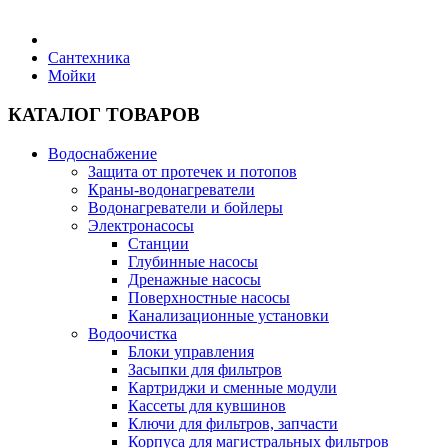
Бытовая техника
Сантехника
Мойки
Хозяйственные товары
КАТАЛОГ ТОВАРОВ
Водоснабжение
Защита от протечек и потопов
Краны-водонагреватели
Строительные товары
Водонагреватели и бойлеры
Электронасосы
Станции
Глубинные насосы
Дренажные насосы
Поверхностные насосы
Все для бани
Канализационные установки
Водоочистка
Блоки управления
Засыпки для фильтров
Картриджи и сменные модули
Кассеты для кувшинов
Блог
Ключи для фильтров, запчасти
Корпуса для магистральных фильтров