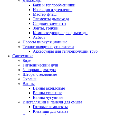
Дымоходы
Баки и теплообменники
Изоляция и утепление
Мастер-флеш
Элементы дымохода
Сэндвич элементы
Зонты, грибки
Комплектующие для дымохода
Асбест
Насосы циркуляционные
Теплоизоляция и утеплители
Аксессуары для теплоизоляции труб
Сантехника
Биде
Гигиенический душ
Запорная арматура
Шторы стеклянные
Экраны
Ванны
Ванны акриловые
Ванны стальные
Ванны чугунные
Инсталляции и панели для смыва
Готовые комплекты
Клавиши для смыва