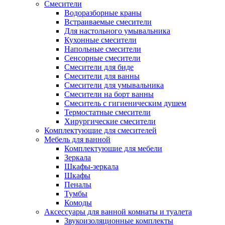
Смесители
Водоразборные краны
Встраиваемые смесители
Для настольного умывальника
Кухонные смесители
Напольные смесители
Сенсорные смесители
Смесители для биде
Смесители для ванны
Смесители для умывальника
Смесители на борт ванны
Смеситель с гигиеническим душем
Термостатные смесители
Хирургические смесители
Комплектующие для смесителей
Мебель для ванной
Комплектуюшие для мебели
Зеркала
Шкафы-зеркала
Шкафы
Пеналы
Тумбы
Комоды
Аксессуары для ванной комнаты и туалета
Звукоизоляционные комплекты