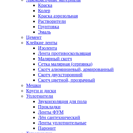
Краска
Колер
Краска аэрозольная
Растворители
Грунтовка
Эмаль
Цемент
Клейкие ленты
Изолента
Лента противоскользящая
Малярный скотч
Сетка малярная (серпянка)
Скотч алюминиевый, армированный
Скотч двухсторонний
Скотч цветной, прозрачный
Мешки
Круги и диски
Уплотнители
Звукоизоляция для пола
Прокладки
Ленты ФУМ
Лён сантехнический
Ленты уплотнительные
Паронит