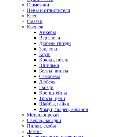
Герметики
Пены и отчистители
Клеи
Смазки
Крепеж
Анкеры
Вертлюги
Дюбель-гвозди
Заклепки
Коуш
Крюки, петли
Шпильки
Болты, винты
Саморезы
Дюбеля
Гвозди
Кронштейны
Тросы, цепи
Шайбы, гайки
Хомут, талреп, карабин
Металлопрокат
Сверла, насадки
Пилки, скобы
Лезвия
Лакокрасочные материалы