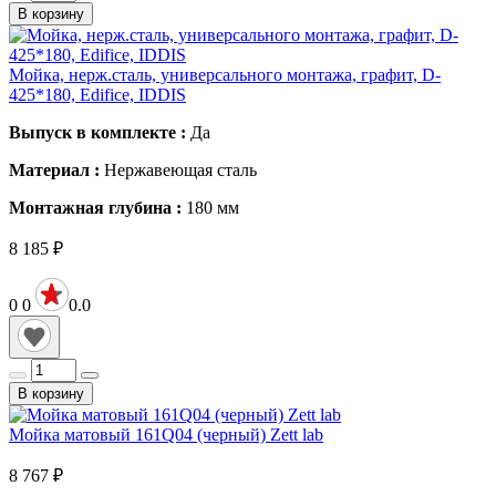
В корзину
Мойка, нерж.сталь, универсального монтажа, графит, D-
425*180, Edifice, IDDIS
Выпуск в комплекте :
Да
Материал :
Нержавеющая сталь
Монтажная глубина :
180
мм
8 185
₽
0
0
0.0
В корзину
Мойка матовый 161Q04 (черный) Zett lab
8 767
₽