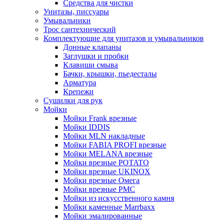
Средства для чистки
Унитазы, писсуары
Умывальники
Трос сантехнический
Комплектующие для унитазов и умывальников
Донные клапаны
Заглушки и пробки
Клавиши смыва
Бачки, крышки, пьедесталы
Арматура
Крепежи
Сушилки для рук
Мойки
Мойки Frank врезные
Мойки IDDIS
Мойки MLN накладные
Мойки FABIA PROFI врезные
Мойки MELANA врезные
Мойки врезные POTATO
Мойки врезные UKINOX
Мойки врезные Омега
Мойки врезные РМС
Мойки из искусственного камня
Мойки каменные Marrbaxx
Мойки эмалированные