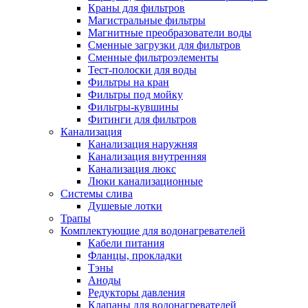
Краны для фильтров
Полезные статьи
Магистральные фильтры
Магнитные преобразователи воды
Сменные загрузки для фильтров
Сменные фильтроэлементы
Тест-полоски для воды
Фильтры на кран
Новости и Акции
Фильтры под мойку
Фильтры-кувшины
Фитинги для фильтров
Оплата и доставка
Канализация
Сервис-центр
Канализация наружняя
Канализация внутренняя
Канализация люкс
Адреса Сервис-центров
Люки канализационные
Системы слива
Душевые лотки
Трапы
Комплектующие для водонагревателей
Условия возврата товара
Кабели питания
Фланцы, прокладки
Тэны
Аноды
Редукторы давления
Клапаны для водонагревателей