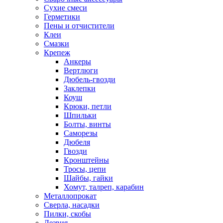
Сухие смеси
Герметики
Пены и отчистители
Клеи
Смазки
Крепеж
Анкеры
Вертлюги
Дюбель-гвозди
Заклепки
Коуш
Крюки, петли
Шпильки
Болты, винты
Саморезы
Дюбеля
Гвозди
Кронштейны
Тросы, цепи
Шайбы, гайки
Хомут, талреп, карабин
Металлопрокат
Сверла, насадки
Пилки, скобы
Лезвия