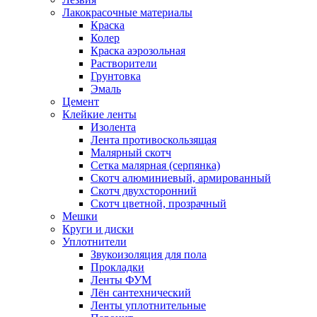
Лакокрасочные материалы
Краска
Колер
Краска аэрозольная
Растворители
Грунтовка
Эмаль
Цемент
Клейкие ленты
Изолента
Лента противоскользящая
Малярный скотч
Сетка малярная (серпянка)
Скотч алюминиевый, армированный
Скотч двухсторонний
Скотч цветной, прозрачный
Мешки
Круги и диски
Уплотнители
Звукоизоляция для пола
Прокладки
Ленты ФУМ
Лён сантехнический
Ленты уплотнительные