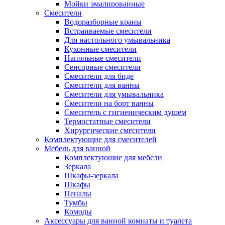
Мойки эмалированные
Смесители
Водоразборные краны
Встраиваемые смесители
Для настольного умывальника
Кухонные смесители
Напольные смесители
Сенсорные смесители
Смесители для биде
Смесители для ванны
Смесители для умывальника
Смесители на борт ванны
Смеситель с гигиеническим душем
Термостатные смесители
Хирургические смесители
Комплектующие для смесителей
Мебель для ванной
Комплектуюшие для мебели
Зеркала
Шкафы-зеркала
Шкафы
Пеналы
Тумбы
Комоды
Аксессуары для ванной комнаты и туалета