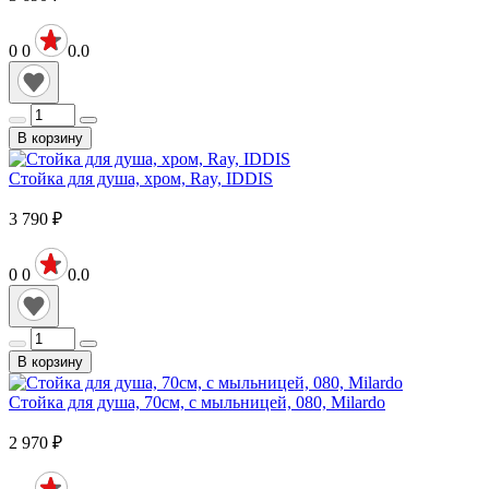
0
0
0.0
В корзину
Стойка для душа, хром, Ray, IDDIS
3 790
₽
0
0
0.0
В корзину
Стойка для душа, 70см, с мыльницей, 080, Milardo
2 970
₽