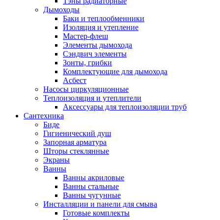
Тэны радиаторные
Дымоходы
Баки и теплообменники
Изоляция и утепление
Мастер-флеш
Элементы дымохода
Сэндвич элементы
Зонты, грибки
Комплектующие для дымохода
Асбест
Насосы циркуляционные
Теплоизоляция и утеплители
Аксессуары для теплоизоляции труб
Сантехника
Биде
Гигиенический душ
Запорная арматура
Шторы стеклянные
Экраны
Ванны
Ванны акриловые
Ванны стальные
Ванны чугунные
Инсталляции и панели для смыва
Готовые комплекты