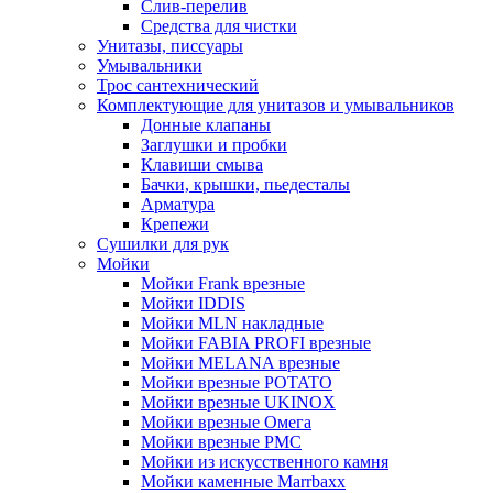
Слив-перелив
Средства для чистки
Унитазы, писсуары
Умывальники
Трос сантехнический
Комплектующие для унитазов и умывальников
Донные клапаны
Заглушки и пробки
Клавиши смыва
Бачки, крышки, пьедесталы
Арматура
Крепежи
Сушилки для рук
Мойки
Мойки Frank врезные
Мойки IDDIS
Мойки MLN накладные
Мойки FABIA PROFI врезные
Мойки MELANA врезные
Мойки врезные POTATO
Мойки врезные UKINOX
Мойки врезные Омега
Мойки врезные РМС
Мойки из искусственного камня
Мойки каменные Marrbaxx