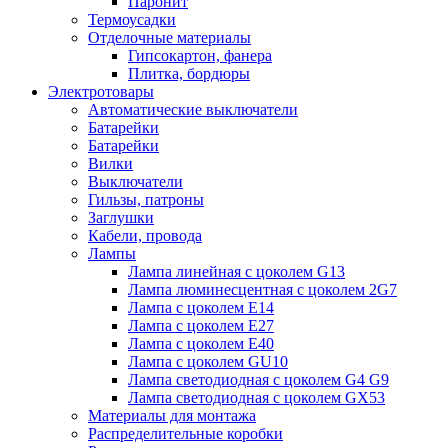
Паронит
Термоусадки
Отделочные материалы
Гипсокартон, фанера
Плитка, бордюры
Электротовары
Автоматические выключатели
Батарейки
Батарейки
Вилки
Выключатели
Гильзы, патроны
Заглушки
Кабели, провода
Лампы
Лампа линейная с цоколем G13
Лампа люминесцентная с цоколем 2G7
Лампа с цоколем E14
Лампа с цоколем E27
Лампа с цоколем E40
Лампа с цоколем GU10
Лампа светодиодная с цоколем G4 G9
Лампа светодиодная с цоколем GX53
Материалы для монтажа
Распределительные коробки