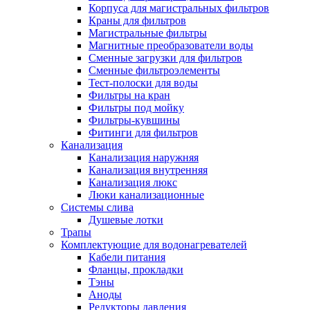
Корпуса для магистральных фильтров
Полезные статьи
Краны для фильтров
Магистральные фильтры
Магнитные преобразователи воды
Сменные загрузки для фильтров
Сменные фильтроэлементы
Тест-полоски для воды
Новости и Акции
Фильтры на кран
Фильтры под мойку
Фильтры-кувшины
Оплата и доставка
Фитинги для фильтров
Сервис-центр
Канализация
Канализация наружняя
Канализация внутренняя
Адреса Сервис-центров
Канализация люкс
Люки канализационные
Системы слива
Душевые лотки
Трапы
Условия возврата товара
Комплектующие для водонагревателей
Кабели питания
Фланцы, прокладки
Тэны
Аноды
Редукторы давления