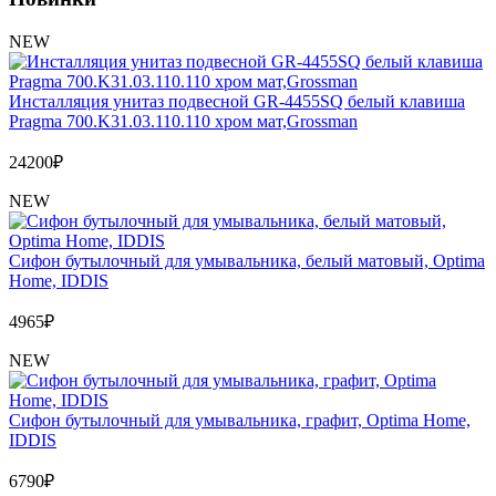
NEW
Инсталляция унитаз подвесной GR-4455SQ белый клавиша
Pragma 700.K31.03.110.110 хром мат,Grossman
24200
₽
NEW
Сифон бутылочный для умывальника, белый матовый, Optima
Home, IDDIS
4965
₽
NEW
Сифон бутылочный для умывальника, графит, Optima Home,
IDDIS
6790
₽