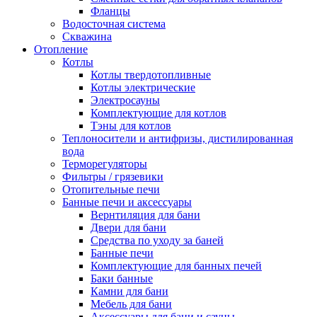
Фланцы
Водосточная система
Скважина
Отопление
Котлы
Котлы твердотопливные
Котлы электрические
Электросауны
Комплектующие для котлов
Тэны для котлов
Теплоносители и антифризы, дистилированная
вода
Терморегуляторы
Фильтры / грязевики
Отопительные печи
Банные печи и аксессуары
Вернтиляция для бани
Двери для бани
Средства по уходу за баней
Банные печи
Комплектующие для банных печей
Баки банные
Камни для бани
Мебель для бани
Аксессуары для бани и сауны