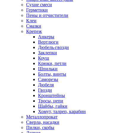
Сухие смеси
Герметики
Пены и отчистители
Клеи
Смазки
Крепеж
Анкеры
Вертлюги
Дюбель-гвозди
Заклепки
Коуш
Крюки, петли
Шпильки
Болты, винты
Саморезы
Дюбеля
Гвозди
Кронштейны
Тросы, цепи
Шайбы, гайки
Хомут, талреп, карабин
Металлопрокат
Сверла, насадки
Пилки, скобы
Лезвия