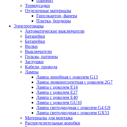
Паронит
Термоусадки
Отделочные материалы
Гипсокартон, фанера
Плитка, бордюры
Электротовары
Автоматические выключатели
Батарейки
Батарейки
Вилки
Выключатели
Гильзы, патроны
Заглушки
Кабели, провода
Лампы
Лампа линейная с цоколем G13
Лампа люминесцентная с цоколем 2G7
Лампа с цоколем E14
Лампа с цоколем E27
Лампа с цоколем E40
Лампа с цоколем GU10
Лампа светодиодная с цоколем G4 G9
Лампа светодиодная с цоколем GX53
Материалы для монтажа
Распределительные коробки