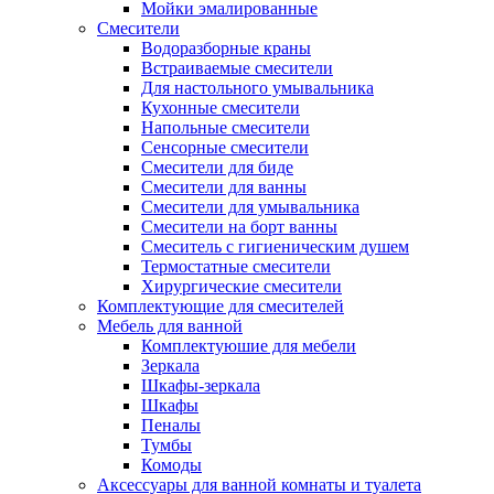
Мойки эмалированные
Смесители
Водоразборные краны
Встраиваемые смесители
Для настольного умывальника
Кухонные смесители
Напольные смесители
Сенсорные смесители
Смесители для биде
Смесители для ванны
Смесители для умывальника
Смесители на борт ванны
Смеситель с гигиеническим душем
Термостатные смесители
Хирургические смесители
Комплектующие для смесителей
Мебель для ванной
Комплектуюшие для мебели
Зеркала
Шкафы-зеркала
Шкафы
Пеналы
Тумбы
Комоды
Аксессуары для ванной комнаты и туалета