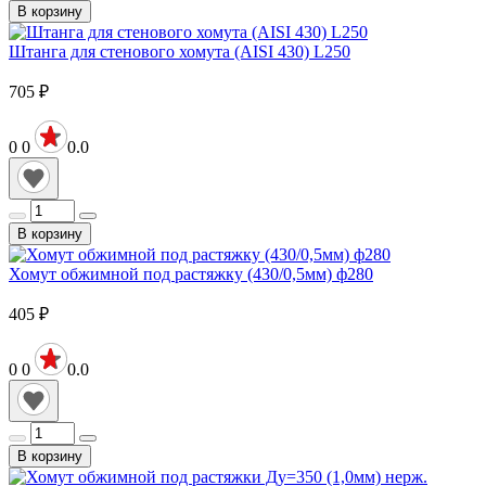
В корзину
Штанга для стенового хомута (AISI 430) L250
705
₽
0
0
0.0
В корзину
Хомут обжимной под растяжку (430/0,5мм) ф280
405
₽
0
0
0.0
В корзину