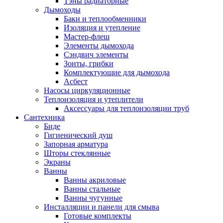
Тэны радиаторные
Дымоходы
Баки и теплообменники
Изоляция и утепление
Мастер-флеш
Элементы дымохода
Сэндвич элементы
Зонты, грибки
Комплектующие для дымохода
Асбест
Насосы циркуляционные
Теплоизоляция и утеплители
Аксессуары для теплоизоляции труб
Сантехника
Биде
Гигиенический душ
Запорная арматура
Шторы стеклянные
Экраны
Ванны
Ванны акриловые
Ванны стальные
Ванны чугунные
Инсталляции и панели для смыва
Готовые комплекты