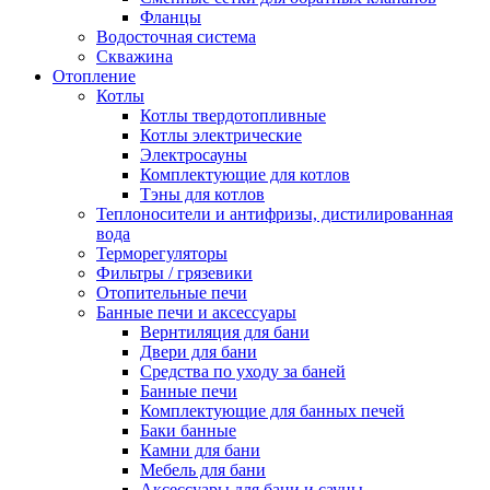
Фланцы
Водосточная система
Скважина
Отопление
Котлы
Котлы твердотопливные
Котлы электрические
Электросауны
Комплектующие для котлов
Тэны для котлов
Теплоносители и антифризы, дистилированная
вода
Терморегуляторы
Фильтры / грязевики
Отопительные печи
Банные печи и аксессуары
Вернтиляция для бани
Двери для бани
Средства по уходу за баней
Банные печи
Комплектующие для банных печей
Баки банные
Камни для бани
Мебель для бани
Аксессуары для бани и сауны