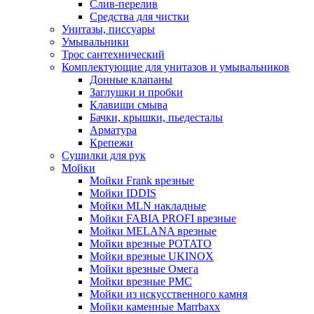
Слив-перелив
Средства для чистки
Унитазы, писсуары
Умывальники
Трос сантехнический
Комплектующие для унитазов и умывальников
Донные клапаны
Заглушки и пробки
Клавиши смыва
Бачки, крышки, пьедесталы
Арматура
Крепежи
Сушилки для рук
Мойки
Мойки Frank врезные
Мойки IDDIS
Мойки MLN накладные
Мойки FABIA PROFI врезные
Мойки MELANA врезные
Мойки врезные POTATO
Мойки врезные UKINOX
Мойки врезные Омега
Мойки врезные РМС
Мойки из искусственного камня
Мойки каменные Marrbaxx