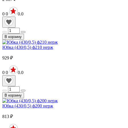
0
0
0.0
В корзину
Юбка (430/0,5) ф210 нерж
929
₽
0
0
0.0
В корзину
Юбка (430/0,5) ф200 нерж
813
₽