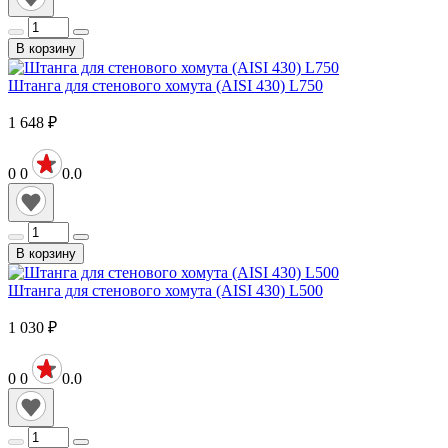
В корзину
Штанга для стенового хомута (AISI 430) L750
1 648
₽
0
0
0.0
В корзину
Штанга для стенового хомута (AISI 430) L500
1 030
₽
0
0
0.0