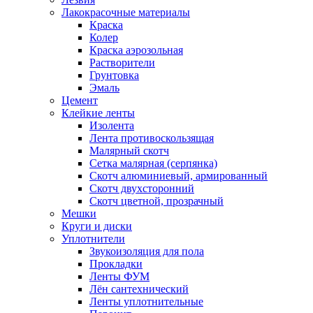
Лакокрасочные материалы
Краска
Колер
Краска аэрозольная
Растворители
Грунтовка
Эмаль
Цемент
Клейкие ленты
Изолента
Лента противоскользящая
Малярный скотч
Сетка малярная (серпянка)
Скотч алюминиевый, армированный
Скотч двухсторонний
Скотч цветной, прозрачный
Мешки
Круги и диски
Уплотнители
Звукоизоляция для пола
Прокладки
Ленты ФУМ
Лён сантехнический
Ленты уплотнительные