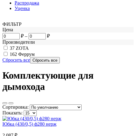
Распродажа
Уценка
ФИЛЬТР
Цена
₽
–
₽
Производители
37
ZOTA
162
Феррум
Сбросить все
Комплектующие для
дымохода
Сортировка:
Показать:
Юбка (430/0,5) ф280 нерж
2 087
₽