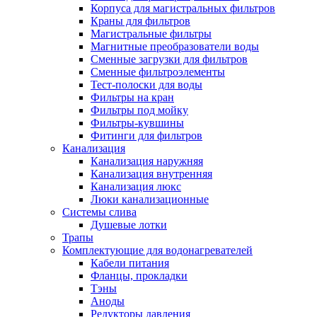
Корпуса для магистральных фильтров
Полезные статьи
Краны для фильтров
Магистральные фильтры
Магнитные преобразователи воды
Сменные загрузки для фильтров
Сменные фильтроэлементы
Тест-полоски для воды
Новости и Акции
Фильтры на кран
Фильтры под мойку
Фильтры-кувшины
Оплата и доставка
Фитинги для фильтров
Сервис-центр
Канализация
Канализация наружняя
Канализация внутренняя
Адреса Сервис-центров
Канализация люкс
Люки канализационные
Системы слива
Душевые лотки
Трапы
Условия возврата товара
Комплектующие для водонагревателей
Кабели питания
Фланцы, прокладки
Тэны
Аноды
Редукторы давления