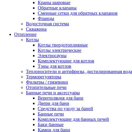
Краны шаровые
Обратные клапаны
Сменные сетки для обратных клапанов
Фланцы
Водосточная система
Скважина
Отопление
Котлы
Котлы твердотопливные
Котлы электрические
Электросауны
Комплектующие для котлов
Тэны для котлов
Теплоносители и антифризы, дистилированная вод
Терморегуляторы
Фильтры / грязевики
Отопительные печи
Банные печи и аксессуары
Вернтиляция для бани
Двери для бани
Средства по уходу за баней
Банные печи
Комплектующие для банных печей
Баки банные
Камни для бани