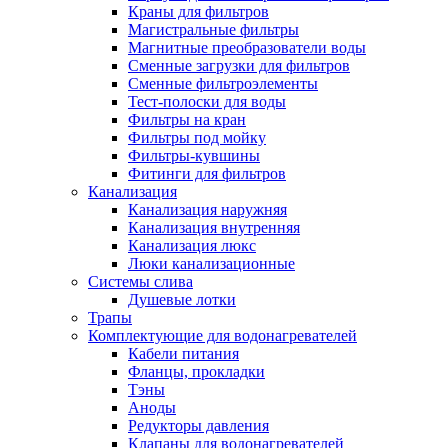
Краны для фильтров
Полезные статьи
Магистральные фильтры
Магнитные преобразователи воды
Сменные загрузки для фильтров
Сменные фильтроэлементы
Тест-полоски для воды
Фильтры на кран
Новости и Акции
Фильтры под мойку
Фильтры-кувшины
Фитинги для фильтров
Оплата и доставка
Канализация
Сервис-центр
Канализация наружняя
Канализация внутренняя
Канализация люкс
Адреса Сервис-центров
Люки канализационные
Системы слива
Душевые лотки
Трапы
Комплектующие для водонагревателей
Условия возврата товара
Кабели питания
Фланцы, прокладки
Тэны
Аноды
Редукторы давления
Клапаны для водонагревателей