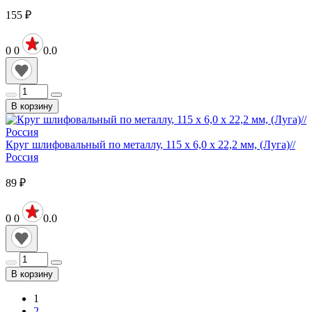
155
₽
0
0
0.0
В корзину
Круг шлифовальный по металлу, 115 х 6,0 х 22,2 мм, (Луга)//
Россия
89
₽
0
0
0.0
В корзину
1
2