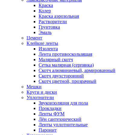
Краска
Колер
Краска аэрозольная
Растворители
Грунтовка
Эмаль
Цемент
Клейкие ленты
Изолента
Лента противоскользящая
Малярный скотч
Сетка малярная (серпянка)
Скотч алюминиевый, армированный
Скотч двухсторонний
Скотч цветной, прозрачный
Мешки
Круги и диски
Уплотнители
Звукоизоляция для пола
Прокладки
Ленты ФУМ
Лён сантехнический
Ленты уплотнительные
Паронит