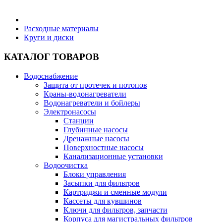
Бытовая техника
Расходные материалы
Круги и диски
Хозяйственные товары
КАТАЛОГ ТОВАРОВ
Водоснабжение
Защита от протечек и потопов
Краны-водонагреватели
Строительные товары
Водонагреватели и бойлеры
Электронасосы
Станции
Глубинные насосы
Дренажные насосы
Поверхностные насосы
Все для бани
Канализационные установки
Водоочистка
Блоки управления
Засыпки для фильтров
Картриджи и сменные модули
Кассеты для кувшинов
Блог
Ключи для фильтров, запчасти
Корпуса для магистральных фильтров