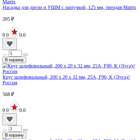
Насадка для дрели и УШМ с липучкой, 125 мм, твердая Matrix
205
₽
0
0
0.0
В корзину
Круг шлифовальный, 200 х 20 х 32 мм, 25А, F90, K (Луга)//
Россия
568
₽
0
0
0.0
В корзину