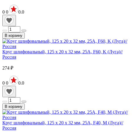
0
0
0.0
В корзину
Круг шлифовальный, 125 х 20 х 32 мм, 25А, F60, K (Луга)//
Россия
274
₽
0
0
0.0
В корзину
Круг шлифовальный, 125 х 20 х 32 мм, 25А, F40, М (Луга)//
Россия