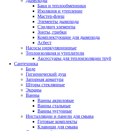
Дымоходы
Баки и теплообменники
Изоляция и утепление
Мастер-флеш
Элементы дымохода
Сэндвич элементы
Зонты, грибки
Комплектующие для дымохода
Асбест
Насосы циркуляционные
Теплоизоляция и утеплители
Аксессуары для теплоизоляции труб
Сантехника
Биде
Гигиенический душ
Запорная арматура
Шторы стеклянные
Экраны
Ванны
Ванны акриловые
Ванны стальные
Ванны чугунные
Инсталляции и панели для смыва
Готовые комплекты
Клавиши для смыва