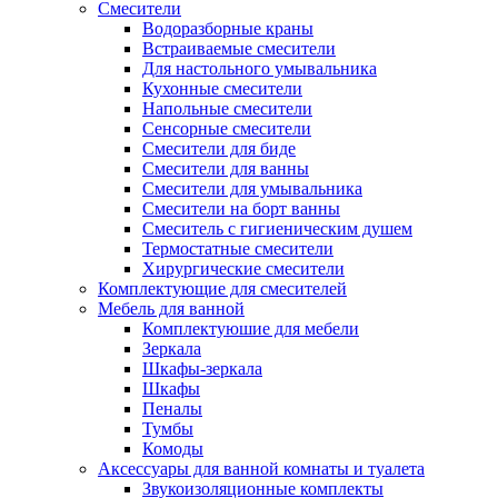
Смесители
Водоразборные краны
Встраиваемые смесители
Для настольного умывальника
Кухонные смесители
Напольные смесители
Сенсорные смесители
Смесители для биде
Смесители для ванны
Смесители для умывальника
Смесители на борт ванны
Смеситель с гигиеническим душем
Термостатные смесители
Хирургические смесители
Комплектующие для смесителей
Мебель для ванной
Комплектуюшие для мебели
Зеркала
Шкафы-зеркала
Шкафы
Пеналы
Тумбы
Комоды
Аксессуары для ванной комнаты и туалета
Звукоизоляционные комплекты