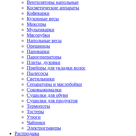
Вентиляторы напольные
Косметические аппараты
Кофеварки
Кухонные весы
Миксеры
Мультиварки
Мясорубки
Напольные весы
Орешницы
Пароварки
Парогенераторы
Плиты, духовки
Приборы для укладки волос
Пылесосы
Светильники
Сепараторы и маслобойки
Соковыжималки
Сушилки для обуви
Сушилки для продуктов
Термопоты
Тостеры
Утюги
Чайники
Электрограверы
Распродажа