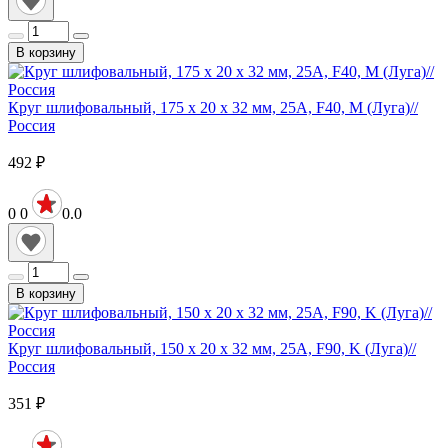
В корзину
Круг шлифовальный, 175 х 20 х 32 мм, 25А, F40, М (Луга)//
Россия
492
₽
0
0
0.0
В корзину
Круг шлифовальный, 150 х 20 х 32 мм, 25А, F90, K (Луга)//
Россия
351
₽