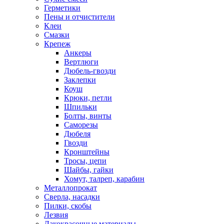
Герметики
Пены и отчистители
Клеи
Смазки
Крепеж
Анкеры
Вертлюги
Дюбель-гвозди
Заклепки
Коуш
Крюки, петли
Шпильки
Болты, винты
Саморезы
Дюбеля
Гвозди
Кронштейны
Тросы, цепи
Шайбы, гайки
Хомут, талреп, карабин
Металлопрокат
Сверла, насадки
Пилки, скобы
Лезвия
Лакокрасочные материалы