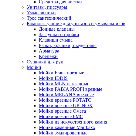
Средства для чистки
Унитазы, писсуары
Умывальники
Трос сантехнический
Комплектующие для унитазов и умывальников
Донные клапаны
Заглушки и пробки
Клавиши смыва
Бачки, крышки, пьедесталы
Арматура
Крепежи
Сушилки для рук
Мойки
Мойки Frank врезные
Мойки IDDIS
Мойки MLN накладные
Мойки FABIA PROFI врезные
Мойки MELANA врезные
Мойки врезные POTATO
Мойки врезные UKINOX
Мойки врезные Омега
Мойки врезные РМС
Мойки из искусственного камня
Мойки каменные Marrbaxx
Мойки эмалированные