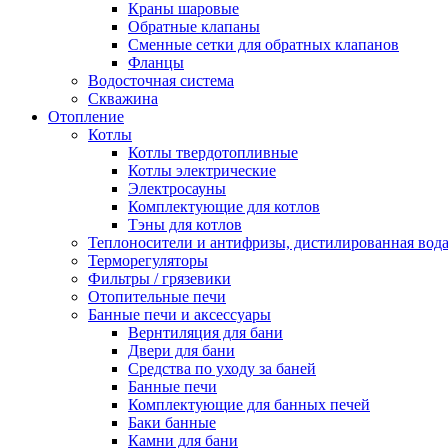
Краны шаровые
Обратные клапаны
Сменные сетки для обратных клапанов
Фланцы
Водосточная система
Скважина
Отопление
Котлы
Котлы твердотопливные
Котлы электрические
Электросауны
Комплектующие для котлов
Тэны для котлов
Теплоносители и антифризы, дистилированная вод
Терморегуляторы
Фильтры / грязевики
Отопительные печи
Банные печи и аксессуары
Вернтиляция для бани
Двери для бани
Средства по уходу за баней
Банные печи
Комплектующие для банных печей
Баки банные
Камни для бани