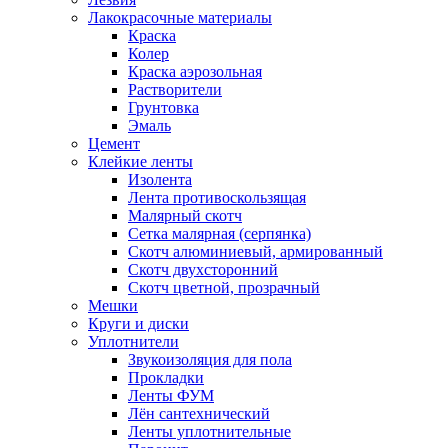
Лакокрасочные материалы
Краска
Колер
Краска аэрозольная
Растворители
Грунтовка
Эмаль
Цемент
Клейкие ленты
Изолента
Лента противоскользящая
Малярный скотч
Сетка малярная (серпянка)
Скотч алюминиевый, армированный
Скотч двухсторонний
Скотч цветной, прозрачный
Мешки
Круги и диски
Уплотнители
Звукоизоляция для пола
Прокладки
Ленты ФУМ
Лён сантехнический
Ленты уплотнительные