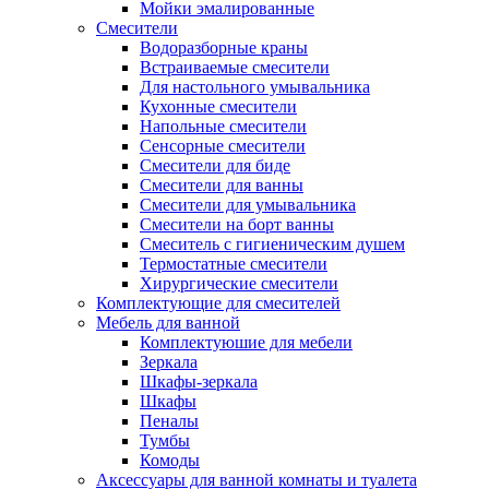
Мойки эмалированные
Смесители
Водоразборные краны
Встраиваемые смесители
Для настольного умывальника
Кухонные смесители
Напольные смесители
Сенсорные смесители
Смесители для биде
Смесители для ванны
Смесители для умывальника
Смесители на борт ванны
Смеситель с гигиеническим душем
Термостатные смесители
Хирургические смесители
Комплектующие для смесителей
Мебель для ванной
Комплектуюшие для мебели
Зеркала
Шкафы-зеркала
Шкафы
Пеналы
Тумбы
Комоды
Аксессуары для ванной комнаты и туалета