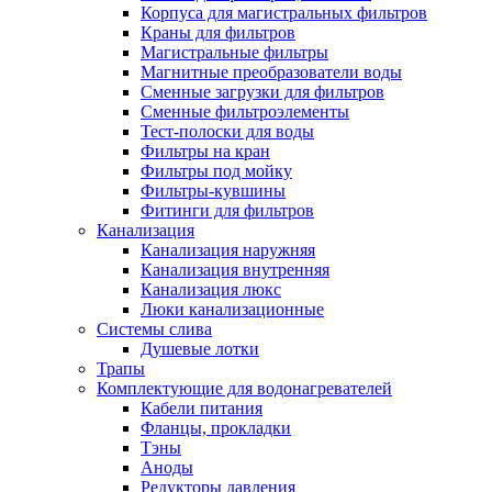
Корпуса для магистральных фильтров
Полезные статьи
Краны для фильтров
Магистральные фильтры
Магнитные преобразователи воды
Сменные загрузки для фильтров
Сменные фильтроэлементы
Тест-полоски для воды
Новости и Акции
Фильтры на кран
Фильтры под мойку
Фильтры-кувшины
Оплата и доставка
Фитинги для фильтров
Сервис-центр
Канализация
Канализация наружняя
Канализация внутренняя
Адреса Сервис-центров
Канализация люкс
Люки канализационные
Системы слива
Душевые лотки
Трапы
Условия возврата товара
Комплектующие для водонагревателей
Кабели питания
Фланцы, прокладки
Тэны
Аноды
Редукторы давления