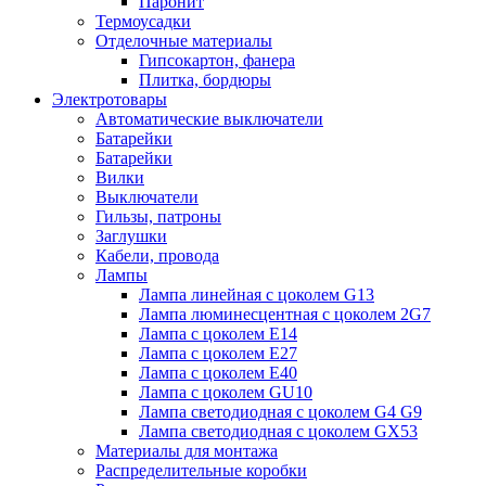
Паронит
Термоусадки
Отделочные материалы
Гипсокартон, фанера
Плитка, бордюры
Электротовары
Автоматические выключатели
Батарейки
Батарейки
Вилки
Выключатели
Гильзы, патроны
Заглушки
Кабели, провода
Лампы
Лампа линейная с цоколем G13
Лампа люминесцентная с цоколем 2G7
Лампа с цоколем E14
Лампа с цоколем E27
Лампа с цоколем E40
Лампа с цоколем GU10
Лампа светодиодная с цоколем G4 G9
Лампа светодиодная с цоколем GX53
Материалы для монтажа
Распределительные коробки