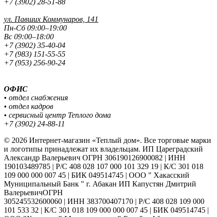
+7 (3902) 28-51-88
ул. Павших
Коммунаров, 141
Пн-Сб 09:00–19:00
Вс 09:00–18:00
+7 (3902) 35-40-04
+7 (983) 151-55-55
+7 (953) 256-90-24
ОФИС
• отдел снабжения
• отдел кадров
• сервисный центр Теплого дома
+7 (3902) 24-88-11
© 2026 Интернет-магазин «Теплый дом». Все торговые марки
и логотипы принадлежат их владельцам. ИП Цареградский
Александр Валерьевич ОГРН 306190126900082 | ИНН
190103489785 | Р/С 408 028 107 000 101 329 19 | К/С 301 018
109 000 000 007 45 | БИК 049514745 | ООО " Хакасский
Муниципальный Банк " г. Абакан ИП Капустян Дмитрий
ВалерьевичОГРН
305245532600060 | ИНН 383700407170 | Р/С 408 028 109 000
101 533 32 | К/С 301 018 109 000 000 007 45 | БИК 049514745 |