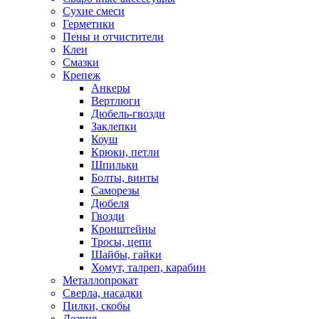
Сухие смеси
Герметики
Пены и отчистители
Клеи
Смазки
Крепеж
Анкеры
Вертлюги
Дюбель-гвозди
Заклепки
Коуш
Крюки, петли
Шпильки
Болты, винты
Саморезы
Дюбеля
Гвозди
Кронштейны
Тросы, цепи
Шайбы, гайки
Хомут, талреп, карабин
Металлопрокат
Сверла, насадки
Пилки, скобы
Лезвия