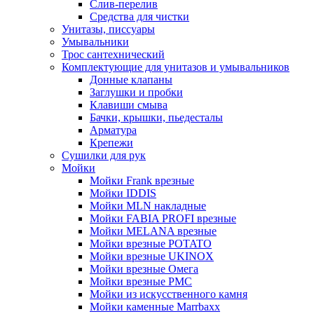
Слив-перелив
Средства для чистки
Унитазы, писсуары
Умывальники
Трос сантехнический
Комплектующие для унитазов и умывальников
Донные клапаны
Заглушки и пробки
Клавиши смыва
Бачки, крышки, пьедесталы
Арматура
Крепежи
Сушилки для рук
Мойки
Мойки Frank врезные
Мойки IDDIS
Мойки MLN накладные
Мойки FABIA PROFI врезные
Мойки MELANA врезные
Мойки врезные POTATO
Мойки врезные UKINOX
Мойки врезные Омега
Мойки врезные РМС
Мойки из искусственного камня
Мойки каменные Marrbaxx