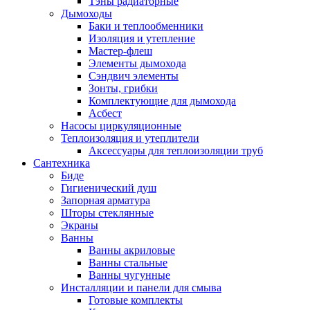
Тэны радиаторные
Дымоходы
Баки и теплообменники
Изоляция и утепление
Мастер-флеш
Элементы дымохода
Сэндвич элементы
Зонты, грибки
Комплектующие для дымохода
Асбест
Насосы циркуляционные
Теплоизоляция и утеплители
Аксессуары для теплоизоляции труб
Сантехника
Биде
Гигиенический душ
Запорная арматура
Шторы стеклянные
Экраны
Ванны
Ванны акриловые
Ванны стальные
Ванны чугунные
Инсталляции и панели для смыва
Готовые комплекты