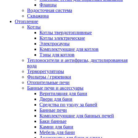
Фланцы
Водосточная система
Скважина
Отопление
Котлы
Котлы твердотопливные
Котлы электрические
Электросауны
Комплектующие для котлов
Тэны для котлов
Теплоносители и антифризы, дистилированная
вода
Терморегуляторы
Фильтры / грязевики
Отопительные печи
Банные печи и аксессуары
Вернтиляция для бани
Двери для бани
Средства по уходу за баней
Банные печи
Комплектующие для банных печей
Баки банные
Камни для бани
Мебель для бани
Аксессуары для бани и сауны