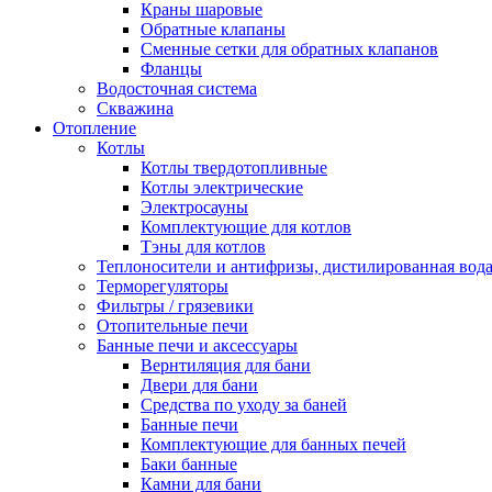
Краны шаровые
Обратные клапаны
Сменные сетки для обратных клапанов
Фланцы
Водосточная система
Скважина
Отопление
Котлы
Котлы твердотопливные
Котлы электрические
Электросауны
Комплектующие для котлов
Тэны для котлов
Теплоносители и антифризы, дистилированная вод
Терморегуляторы
Фильтры / грязевики
Отопительные печи
Банные печи и аксессуары
Вернтиляция для бани
Двери для бани
Средства по уходу за баней
Банные печи
Комплектующие для банных печей
Баки банные
Камни для бани