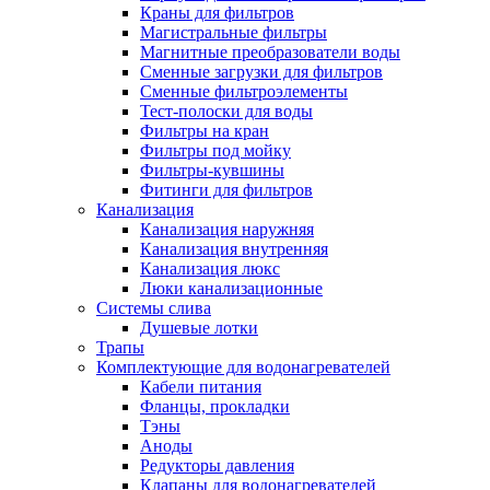
Краны для фильтров
Полезные статьи
Магистральные фильтры
Магнитные преобразователи воды
Сменные загрузки для фильтров
Сменные фильтроэлементы
Тест-полоски для воды
Фильтры на кран
Новости и Акции
Фильтры под мойку
Фильтры-кувшины
Фитинги для фильтров
Оплата и доставка
Канализация
Сервис-центр
Канализация наружняя
Канализация внутренняя
Канализация люкс
Адреса Сервис-центров
Люки канализационные
Системы слива
Душевые лотки
Трапы
Комплектующие для водонагревателей
Условия возврата товара
Кабели питания
Фланцы, прокладки
Тэны
Аноды
Редукторы давления
Клапаны для водонагревателей