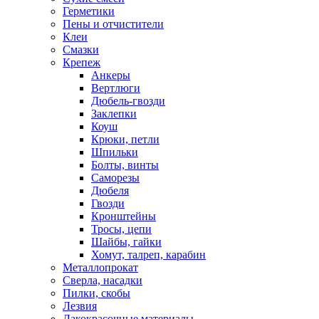
Герметики
Пены и отчистители
Клеи
Смазки
Крепеж
Анкеры
Вертлюги
Дюбель-гвозди
Заклепки
Коуш
Крюки, петли
Шпильки
Болты, винты
Саморезы
Дюбеля
Гвозди
Кронштейны
Тросы, цепи
Шайбы, гайки
Хомут, талреп, карабин
Металлопрокат
Сверла, насадки
Пилки, скобы
Лезвия
Лакокрасочные материалы