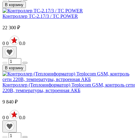
В корзину
Контроллер TC-2.17/3 / TC POWER
22 300
₽
0
0
0.0
В корзину
Контроллер (Теплоинформатор) Teplocom GSM, контроль сети
220В, температуры, встроенная АКБ
9 840
₽
0
0
0.0