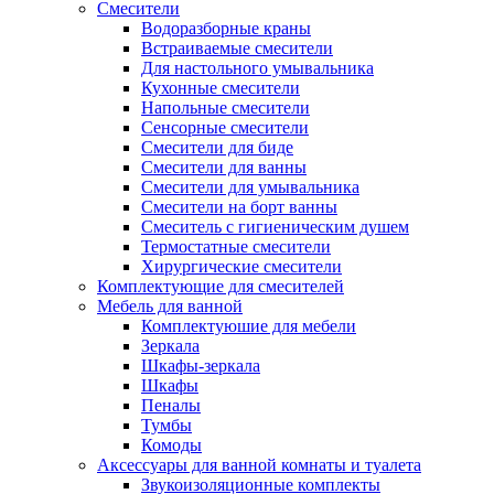
Смесители
Водоразборные краны
Встраиваемые смесители
Для настольного умывальника
Кухонные смесители
Напольные смесители
Сенсорные смесители
Смесители для биде
Смесители для ванны
Смесители для умывальника
Смесители на борт ванны
Смеситель с гигиеническим душем
Термостатные смесители
Хирургические смесители
Комплектующие для смесителей
Мебель для ванной
Комплектуюшие для мебели
Зеркала
Шкафы-зеркала
Шкафы
Пеналы
Тумбы
Комоды
Аксессуары для ванной комнаты и туалета
Звукоизоляционные комплекты