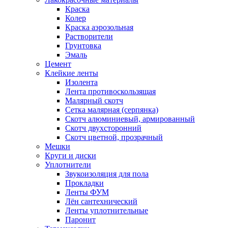
Краска
Колер
Краска аэрозольная
Растворители
Грунтовка
Эмаль
Цемент
Клейкие ленты
Изолента
Лента противоскользящая
Малярный скотч
Сетка малярная (серпянка)
Скотч алюминиевый, армированный
Скотч двухсторонний
Скотч цветной, прозрачный
Мешки
Круги и диски
Уплотнители
Звукоизоляция для пола
Прокладки
Ленты ФУМ
Лён сантехнический
Ленты уплотнительные
Паронит