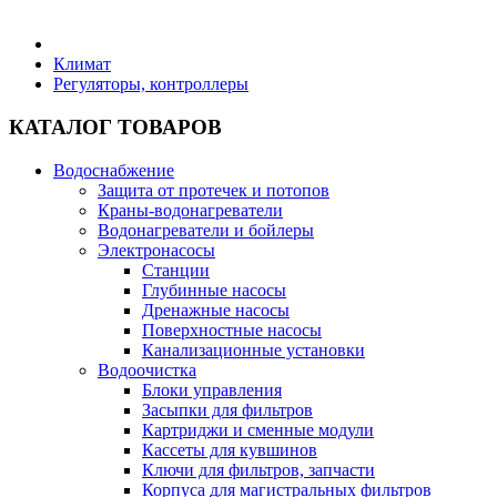
Бытовая техника
Климат
Регуляторы, контроллеры
Хозяйственные товары
КАТАЛОГ ТОВАРОВ
Водоснабжение
Защита от протечек и потопов
Краны-водонагреватели
Строительные товары
Водонагреватели и бойлеры
Электронасосы
Станции
Глубинные насосы
Дренажные насосы
Поверхностные насосы
Все для бани
Канализационные установки
Водоочистка
Блоки управления
Засыпки для фильтров
Картриджи и сменные модули
Кассеты для кувшинов
Блог
Ключи для фильтров, запчасти
Корпуса для магистральных фильтров