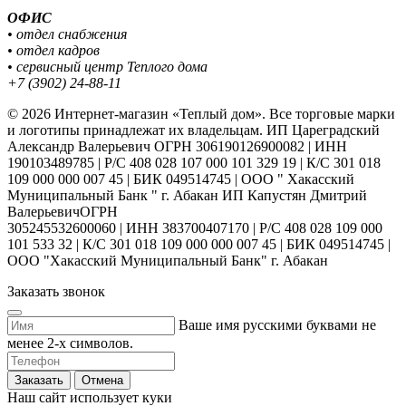
ОФИС
• отдел снабжения
• отдел кадров
• сервисный центр Теплого дома
+7 (3902) 24-88-11
© 2026 Интернет-магазин «Теплый дом». Все торговые марки
и логотипы принадлежат их владельцам. ИП Цареградский
Александр Валерьевич ОГРН 306190126900082 | ИНН
190103489785 | Р/С 408 028 107 000 101 329 19 | К/С 301 018
109 000 000 007 45 | БИК 049514745 | ООО " Хакасский
Муниципальный Банк " г. Абакан ИП Капустян Дмитрий
ВалерьевичОГРН
305245532600060 | ИНН 383700407170 | Р/С 408 028 109 000
101 533 32 | К/С 301 018 109 000 000 007 45 | БИК 049514745 |
ООО "Хакасский Муниципальный Банк" г. Абакан
Заказать звонок
Ваше имя русскими буквами не
менее 2-х символов.
Заказать
Отмена
Наш сайт использует куки