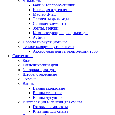
Дымоходы
Баки и теплообменники
Изоляция и утепление
Мастер-флеш
Элементы дымохода
Сэндвич элементы
Зонты, грибки
Комплектующие для дымохода
Асбест
Насосы циркуляционные
Теплоизоляция и утеплители
Аксессуары для теплоизоляции труб
Сантехника
Биде
Гигиенический душ
Запорная арматура
Шторы стеклянные
Экраны
Ванны
Ванны акриловые
Ванны стальные
Ванны чугунные
Инсталляции и панели для смыва
Готовые комплекты
Клавиши для смыва