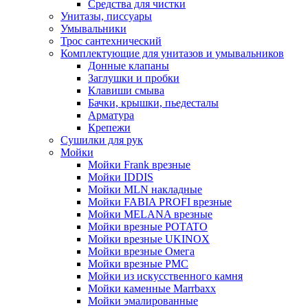
Средства для чистки
Унитазы, писсуары
Умывальники
Трос сантехнический
Комплектующие для унитазов и умывальников
Донные клапаны
Заглушки и пробки
Клавиши смыва
Бачки, крышки, пьедесталы
Арматура
Крепежи
Сушилки для рук
Мойки
Мойки Frank врезные
Мойки IDDIS
Мойки MLN накладные
Мойки FABIA PROFI врезные
Мойки MELANA врезные
Мойки врезные POTATO
Мойки врезные UKINOX
Мойки врезные Омега
Мойки врезные РМС
Мойки из искусственного камня
Мойки каменные Marrbaxx
Мойки эмалированные