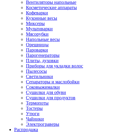
Вентиляторы напольные
Косметические аппараты
Кофеварки
Кухонные весы
Миксеры
Мультиварки
Мясорубки
Напольные весы
Орешницы
Пароварки
Парогенераторы
Плиты, духовки
Приборы для укладки волос
Пылесосы
Светильники
Сепараторы и маслобойки
Соковыжималки
Сушилки для обуви
Сушилки для продуктов
Термопоты
Тостеры
Утюги
Чайники
Электрограверы
Распродажа