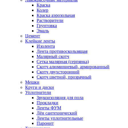
Краска
Колер
Краска аэрозольная
Растворители
Грунтовка
Эмаль
Цемент
Клейкие ленты
Изолента
Лента противоскользящая
Малярный скотч
Сетка малярная (серпянка)
Скотч алюминиевый, армированный
Скотч двухсторонний
Скотч цветной, прозрачный
Мешки
Круги и диски
Уплотнители
Звукоизоляция для пола
Прокладки
Ленты ФУМ
Лён сантехнический
Ленты уплотнительные
Паронит