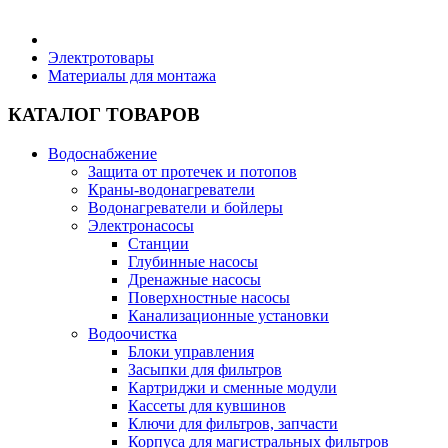
Бытовая техника
Электротовары
Материалы для монтажа
Хозяйственные товары
КАТАЛОГ ТОВАРОВ
Водоснабжение
Защита от протечек и потопов
Краны-водонагреватели
Строительные товары
Водонагреватели и бойлеры
Электронасосы
Станции
Глубинные насосы
Дренажные насосы
Поверхностные насосы
Все для бани
Канализационные установки
Водоочистка
Блоки управления
Засыпки для фильтров
Картриджи и сменные модули
Кассеты для кувшинов
Блог
Ключи для фильтров, запчасти
Корпуса для магистральных фильтров