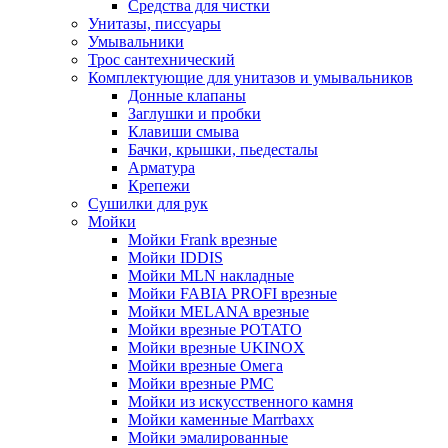
Средства для чистки
Унитазы, писсуары
Умывальники
Трос сантехнический
Комплектующие для унитазов и умывальников
Донные клапаны
Заглушки и пробки
Клавиши смыва
Бачки, крышки, пьедесталы
Арматура
Крепежи
Сушилки для рук
Мойки
Мойки Frank врезные
Мойки IDDIS
Мойки MLN накладные
Мойки FABIA PROFI врезные
Мойки MELANA врезные
Мойки врезные POTATO
Мойки врезные UKINOX
Мойки врезные Омега
Мойки врезные РМС
Мойки из искусственного камня
Мойки каменные Marrbaxx
Мойки эмалированные