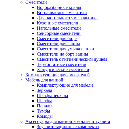
Смесители
Водоразборные краны
Встраиваемые смесители
Для настольного умывальника
Кухонные смесители
Напольные смесители
Сенсорные смесители
Смесители для биде
Смесители для ванны
Смесители для умывальника
Смесители на борт ванны
Смеситель с гигиеническим душем
Термостатные смесители
Хирургические смесители
Комплектующие для смесителей
Мебель для ванной
Комплектуюшие для мебели
Зеркала
Шкафы-зеркала
Шкафы
Пеналы
Тумбы
Комоды
Аксессуары для ванной комнаты и туалета
Звукоизоляционные комплекты