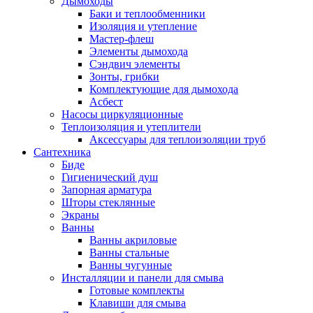
Дымоходы
Баки и теплообменники
Изоляция и утепление
Мастер-флеш
Элементы дымохода
Сэндвич элементы
Зонты, грибки
Комплектующие для дымохода
Асбест
Насосы циркуляционные
Теплоизоляция и утеплители
Аксессуары для теплоизоляции труб
Сантехника
Биде
Гигиенический душ
Запорная арматура
Шторы стеклянные
Экраны
Ванны
Ванны акриловые
Ванны стальные
Ванны чугунные
Инсталляции и панели для смыва
Готовые комплекты
Клавиши для смыва