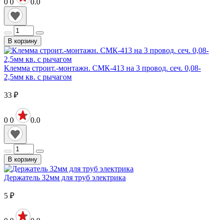
0
0
0.0
В корзину
Клемма строит.-монтажн. СМК-413 на 3 провод. сеч. 0,08-
2,5мм кв. с рычагом
33
₽
0
0
0.0
В корзину
Держатель 32мм для труб электрика
5
₽