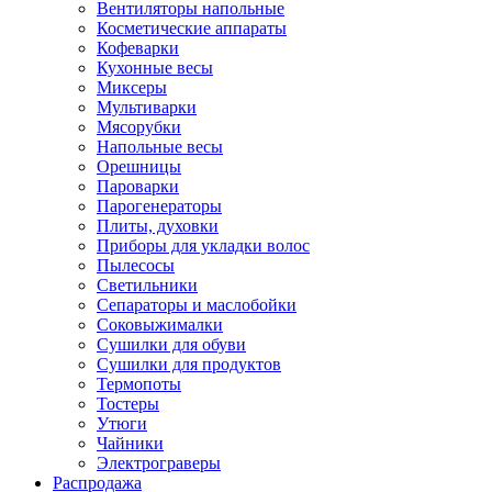
Вентиляторы напольные
Косметические аппараты
Кофеварки
Кухонные весы
Миксеры
Мультиварки
Мясорубки
Напольные весы
Орешницы
Пароварки
Парогенераторы
Плиты, духовки
Приборы для укладки волос
Пылесосы
Светильники
Сепараторы и маслобойки
Соковыжималки
Сушилки для обуви
Сушилки для продуктов
Термопоты
Тостеры
Утюги
Чайники
Электрограверы
Распродажа