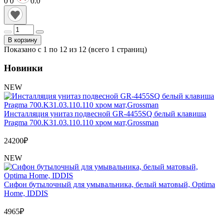
0
0
0.0
В корзину
Показано с 1 по 12 из 12 (всего 1 страниц)
Новинки
NEW
Инсталляция унитаз подвесной GR-4455SQ белый клавиша
Pragma 700.K31.03.110.110 хром мат,Grossman
24200
₽
NEW
Сифон бутылочный для умывальника, белый матовый, Optima
Home, IDDIS
4965
₽