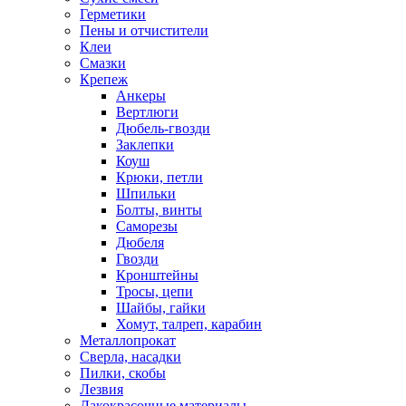
Герметики
Пены и отчистители
Клеи
Смазки
Крепеж
Анкеры
Вертлюги
Дюбель-гвозди
Заклепки
Коуш
Крюки, петли
Шпильки
Болты, винты
Саморезы
Дюбеля
Гвозди
Кронштейны
Тросы, цепи
Шайбы, гайки
Хомут, талреп, карабин
Металлопрокат
Сверла, насадки
Пилки, скобы
Лезвия
Лакокрасочные материалы