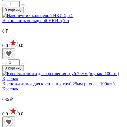
В корзину
Наконечник кольцевой НКИ 5,5-5
8
₽
0
0
0.0
В корзину
Крепеж-клипса для крепления труб 25мм (в упак. 100шт.)
Краспак
636
₽
0
0
0.0