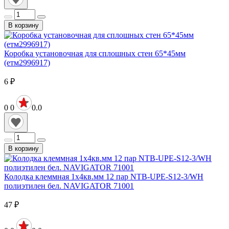
В корзину
Коробка установочная для сплошных стен 65*45мм
(етм2996917)
6
₽
0
0
0.0
В корзину
Колодка клеммная 1х4кв.мм 12 пар NTB-UPE-S12-3/WH
полиэтилен бел. NAVIGATOR 71001
47
₽