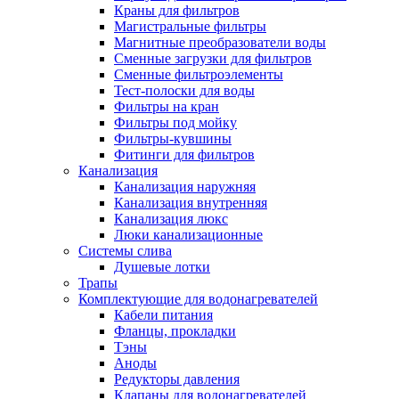
Краны для фильтров
Полезные статьи
Магистральные фильтры
Магнитные преобразователи воды
Сменные загрузки для фильтров
Сменные фильтроэлементы
Тест-полоски для воды
Фильтры на кран
Новости и Акции
Фильтры под мойку
Фильтры-кувшины
Фитинги для фильтров
Оплата и доставка
Канализация
Сервис-центр
Канализация наружняя
Канализация внутренняя
Канализация люкс
Адреса Сервис-центров
Люки канализационные
Системы слива
Душевые лотки
Трапы
Комплектующие для водонагревателей
Условия возврата товара
Кабели питания
Фланцы, прокладки
Тэны
Аноды
Редукторы давления
Клапаны для водонагревателей