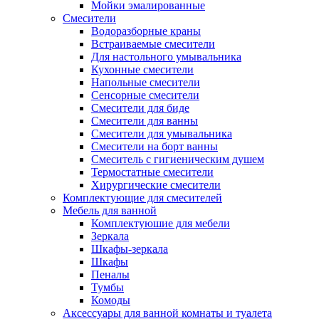
Мойки эмалированные
Смесители
Водоразборные краны
Встраиваемые смесители
Для настольного умывальника
Кухонные смесители
Напольные смесители
Сенсорные смесители
Смесители для биде
Смесители для ванны
Смесители для умывальника
Смесители на борт ванны
Смеситель с гигиеническим душем
Термостатные смесители
Хирургические смесители
Комплектующие для смесителей
Мебель для ванной
Комплектуюшие для мебели
Зеркала
Шкафы-зеркала
Шкафы
Пеналы
Тумбы
Комоды
Аксессуары для ванной комнаты и туалета