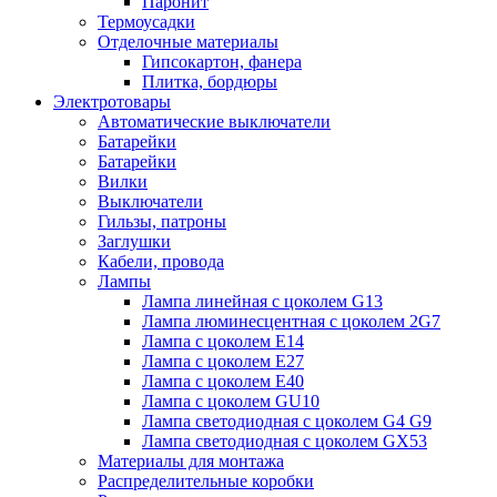
Паронит
Термоусадки
Отделочные материалы
Гипсокартон, фанера
Плитка, бордюры
Электротовары
Автоматические выключатели
Батарейки
Батарейки
Вилки
Выключатели
Гильзы, патроны
Заглушки
Кабели, провода
Лампы
Лампа линейная с цоколем G13
Лампа люминесцентная с цоколем 2G7
Лампа с цоколем E14
Лампа с цоколем E27
Лампа с цоколем E40
Лампа с цоколем GU10
Лампа светодиодная с цоколем G4 G9
Лампа светодиодная с цоколем GX53
Материалы для монтажа
Распределительные коробки