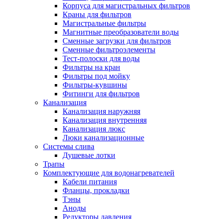
Корпуса для магистральных фильтров
Полезные статьи
Краны для фильтров
Магистральные фильтры
Магнитные преобразователи воды
Сменные загрузки для фильтров
Сменные фильтроэлементы
Тест-полоски для воды
Новости и Акции
Фильтры на кран
Фильтры под мойку
Фильтры-кувшины
Оплата и доставка
Фитинги для фильтров
Сервис-центр
Канализация
Канализация наружняя
Канализация внутренняя
Адреса Сервис-центров
Канализация люкс
Люки канализационные
Системы слива
Душевые лотки
Трапы
Условия возврата товара
Комплектующие для водонагревателей
Кабели питания
Фланцы, прокладки
Тэны
Аноды
Редукторы давления