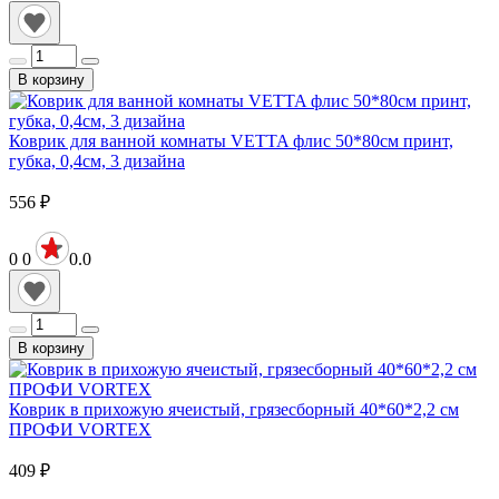
В корзину
Коврик для ванной комнаты VETTA флис 50*80см принт,
губка, 0,4см, 3 дизайна
556
₽
0
0
0.0
В корзину
Коврик в прихожую ячеистый, грязесборный 40*60*2,2 см
ПРОФИ VORTEX
409
₽