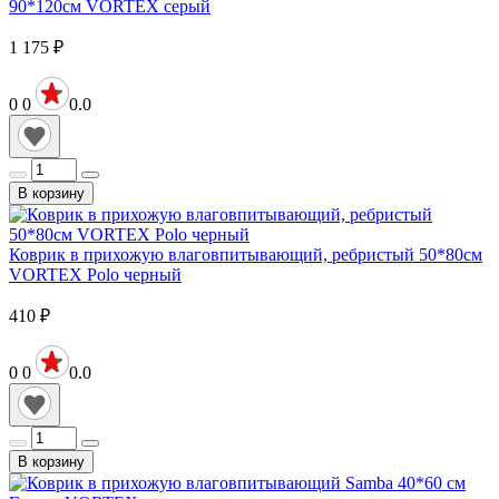
90*120см VORTEX серый
1 175
₽
0
0
0.0
В корзину
Коврик в прихожую влаговпитывающий, ребристый 50*80см
VORTEX Polo черный
410
₽
0
0
0.0
В корзину