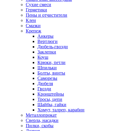
Сухие смеси
Герметики
Пены и отчистители
Клеи
Смазки
Крепеж
Анкеры
Вертлюги
Дюбель-гвозди
Заклепки
Коуш
Крюки, петли
Шпильки
Болты, винты
Саморезы
Дюбеля
Гвозди
Кронштейны
Тросы, цепи
Шайбы, гайки
Хомут, талреп, карабин
Металлопрокат
Сверла, насадки
Пилки, скобы
Лезвия