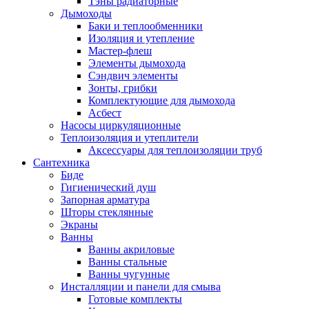
Тэны радиаторные
Дымоходы
Баки и теплообменники
Изоляция и утепление
Мастер-флеш
Элементы дымохода
Сэндвич элементы
Зонты, грибки
Комплектующие для дымохода
Асбест
Насосы циркуляционные
Теплоизоляция и утеплители
Аксессуары для теплоизоляции труб
Сантехника
Биде
Гигиенический душ
Запорная арматура
Шторы стеклянные
Экраны
Ванны
Ванны акриловые
Ванны стальные
Ванны чугунные
Инсталляции и панели для смыва
Готовые комплекты