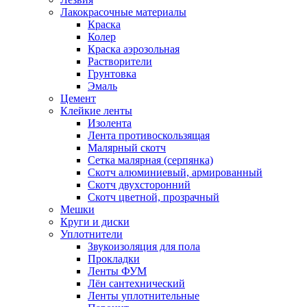
Лакокрасочные материалы
Краска
Колер
Краска аэрозольная
Растворители
Грунтовка
Эмаль
Цемент
Клейкие ленты
Изолента
Лента противоскользящая
Малярный скотч
Сетка малярная (серпянка)
Скотч алюминиевый, армированный
Скотч двухсторонний
Скотч цветной, прозрачный
Мешки
Круги и диски
Уплотнители
Звукоизоляция для пола
Прокладки
Ленты ФУМ
Лён сантехнический
Ленты уплотнительные