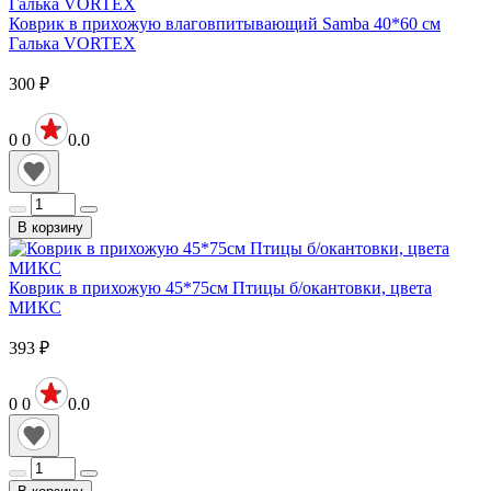
Коврик в прихожую влаговпитывающий Samba 40*60 см
Галька VORTEX
300
₽
0
0
0.0
В корзину
Коврик в прихожую 45*75см Птицы б/окантовки, цвета
МИКС
393
₽
0
0
0.0