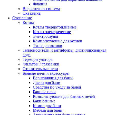
Фланцы
Водосточная система
Скважина
Отопление
Котлы
Котлы твердотопливные
Котлы электрические
Электросауны
Комплектующие для котлов
Тэны для котлов
Теплоносители и антифризы, дистилированная
вода
Терморегуляторы
Фильтры / грязевики
Отопительные печи
Банные печи и аксессуары
Вернтиляция для бани
Двери для бани
Средства по уходу за баней
Банные печи
Комплектующие для банных печей
Баки банные
Камни для бани
Мебель для бани
Аксессуары для бани и сауны