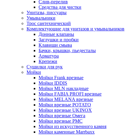
Слив-перелив
Средства для чистки
Унитазы, писсуары
Умывальники
Трос сантехнический
Комплектующие для унитазов и умывальников
Донные клапаны
Заглушки и пробки
Клавиши смыва
Бачки, крышки, пьедесталы
Арматура
Крепежи
Сушилки для рук
Мойки
Мойки Frank врезные
Мойки IDDIS
Мойки MLN накладные
Мойки FABIA PROFI врезные
Мойки MELANA врезные
Мойки врезные POTATO
Мойки врезные UKINOX
Мойки врезные Омега
Мойки врезные РМС
Мойки из искусственного камня
Мойки каменные Marrbaxx