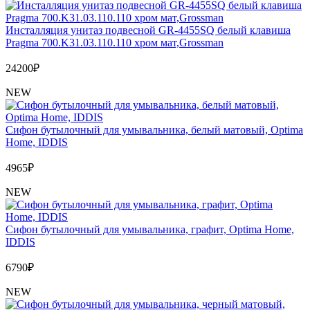
Инсталляция унитаз подвесной GR-4455SQ белый клавиша
Pragma 700.K31.03.110.110 хром мат,Grossman
24200
₽
NEW
Сифон бутылочный для умывальника, белый матовый, Optima
Home, IDDIS
4965
₽
NEW
Сифон бутылочный для умывальника, графит, Optima Home,
IDDIS
6790
₽
NEW