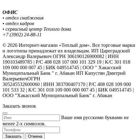
ОФИС
• отдел снабжения
• отдел кадров
• сервисный центр Теплого дома
+7 (3902) 24-88-11
© 2026 Интернет-магазин «Теплый дом». Все торговые марки
и логотипы принадлежат их владельцам. ИП Цареградский
Александр Валерьевич ОГРН 306190126900082 | ИНН
190103489785 | Р/С 408 028 107 000 101 329 19 | К/С 301 018
109 000 000 007 45 | БИК 049514745 | ООО " Хакасский
Муниципальный Банк " г. Абакан ИП Капустян Дмитрий
ВалерьевичОГРН
305245532600060 | ИНН 383700407170 | Р/С 408 028 109 000
101 533 32 | К/С 301 018 109 000 000 007 45 | БИК 049514745 |
ООО "Хакасский Муниципальный Банк" г. Абакан
Заказать звонок
Ваше имя русскими буквами не
менее 2-х символов.
Заказать
Отмена