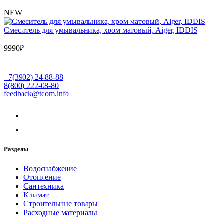
NEW
Cмеситель для умывальника, хром матовый, Aiger, IDDIS
9990
₽
+7(3902) 24-88-88
8(800) 222-08-80
feedback@tdom.info
Разделы
Водоснабжение
Отопление
Сантехника
Климат
Строительные товары
Расходные материалы