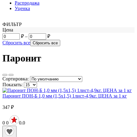
Распродажа
Уценка
ФИЛЬТР
Цена
₽
–
₽
Сбросить все
Паронит
Сортировка:
Показать:
Паронит ПОН-Б 1,0 мм (1,5х1,5) 1лист-4,9кг. ЦЕНА за 1 кг
347
₽
0
0
0.0