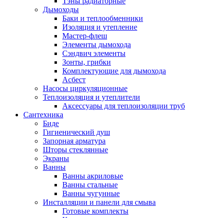
Тэны радиаторные
Дымоходы
Баки и теплообменники
Изоляция и утепление
Мастер-флеш
Элементы дымохода
Сэндвич элементы
Зонты, грибки
Комплектующие для дымохода
Асбест
Насосы циркуляционные
Теплоизоляция и утеплители
Аксессуары для теплоизоляции труб
Сантехника
Биде
Гигиенический душ
Запорная арматура
Шторы стеклянные
Экраны
Ванны
Ванны акриловые
Ванны стальные
Ванны чугунные
Инсталляции и панели для смыва
Готовые комплекты