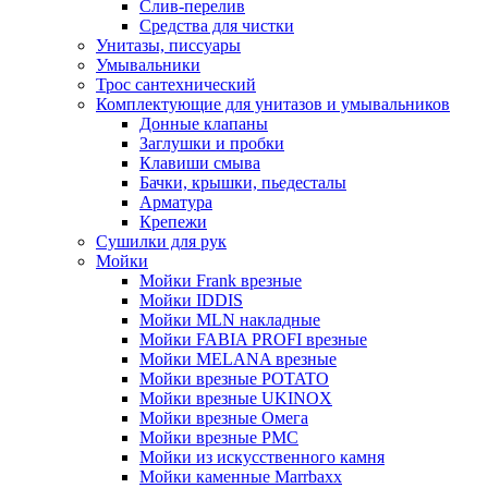
Слив-перелив
Средства для чистки
Унитазы, писсуары
Умывальники
Трос сантехнический
Комплектующие для унитазов и умывальников
Донные клапаны
Заглушки и пробки
Клавиши смыва
Бачки, крышки, пьедесталы
Арматура
Крепежи
Сушилки для рук
Мойки
Мойки Frank врезные
Мойки IDDIS
Мойки MLN накладные
Мойки FABIA PROFI врезные
Мойки MELANA врезные
Мойки врезные POTATO
Мойки врезные UKINOX
Мойки врезные Омега
Мойки врезные РМС
Мойки из искусственного камня
Мойки каменные Marrbaxx