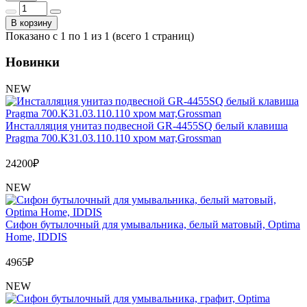
В корзину
Показано с 1 по 1 из 1 (всего 1 страниц)
Новинки
NEW
Инсталляция унитаз подвесной GR-4455SQ белый клавиша
Pragma 700.K31.03.110.110 хром мат,Grossman
24200
₽
NEW
Сифон бутылочный для умывальника, белый матовый, Optima
Home, IDDIS
4965
₽
NEW