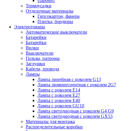
Паронит
Термоусадки
Отделочные материалы
Гипсокартон, фанера
Плитка, бордюры
Электротовары
Автоматические выключатели
Батарейки
Батарейки
Вилки
Выключатели
Гильзы, патроны
Заглушки
Кабели, провода
Лампы
Лампа линейная с цоколем G13
Лампа люминесцентная с цоколем 2G7
Лампа с цоколем E14
Лампа с цоколем E27
Лампа с цоколем E40
Лампа с цоколем GU10
Лампа светодиодная с цоколем G4 G9
Лампа светодиодная с цоколем GX53
Материалы для монтажа
Распределительные коробки