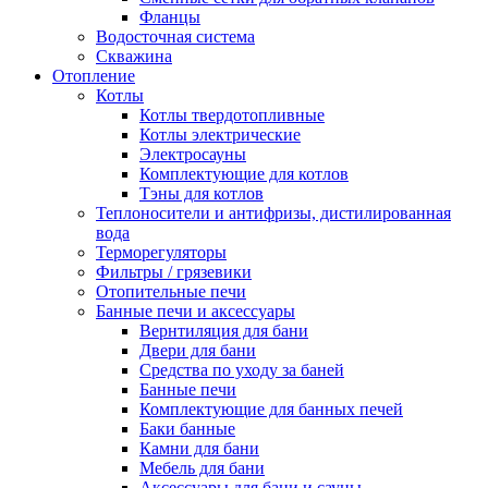
Фланцы
Водосточная система
Скважина
Отопление
Котлы
Котлы твердотопливные
Котлы электрические
Электросауны
Комплектующие для котлов
Тэны для котлов
Теплоносители и антифризы, дистилированная
вода
Терморегуляторы
Фильтры / грязевики
Отопительные печи
Банные печи и аксессуары
Вернтиляция для бани
Двери для бани
Средства по уходу за баней
Банные печи
Комплектующие для банных печей
Баки банные
Камни для бани
Мебель для бани
Аксессуары для бани и сауны