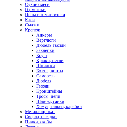
Сухие смеси
Герметики
Пены и отчистители
Клеи
Смазки
Крепеж
Анкеры
Вертлюги
Дюбель-гвозди
Заклепки
Коуш
Крюки, петли
Шпильки
Болты, винты
Саморезы
Дюбеля
Гвозди
Кронштейны
Тросы, цепи
Шайбы, гайки
Хомут, талреп, карабин
Металлопрокат
Сверла, насадки
Пилки, скобы
Лезвия