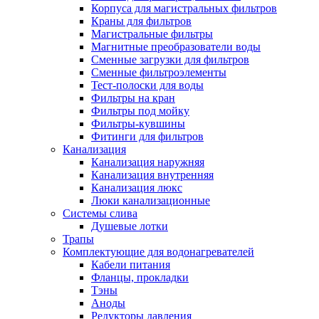
Корпуса для магистральных фильтров
Полезные статьи
Краны для фильтров
Магистральные фильтры
Магнитные преобразователи воды
Сменные загрузки для фильтров
Сменные фильтроэлементы
Тест-полоски для воды
Новости и Акции
Фильтры на кран
Фильтры под мойку
Фильтры-кувшины
Оплата и доставка
Фитинги для фильтров
Сервис-центр
Канализация
Канализация наружняя
Канализация внутренняя
Адреса Сервис-центров
Канализация люкс
Люки канализационные
Системы слива
Душевые лотки
Трапы
Условия возврата товара
Комплектующие для водонагревателей
Кабели питания
Фланцы, прокладки
Тэны
Аноды
Редукторы давления