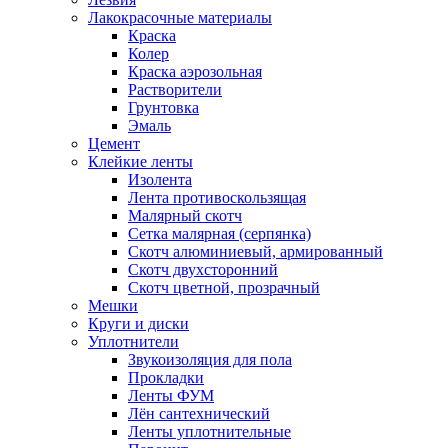
Лакокрасочные материалы
Краска
Колер
Краска аэрозольная
Растворители
Грунтовка
Эмаль
Цемент
Клейкие ленты
Изолента
Лента противоскользящая
Малярный скотч
Сетка малярная (серпянка)
Скотч алюминиевый, армированный
Скотч двухсторонний
Скотч цветной, прозрачный
Мешки
Круги и диски
Уплотнители
Звукоизоляция для пола
Прокладки
Ленты ФУМ
Лён сантехнический
Ленты уплотнительные