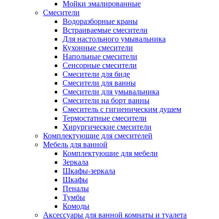
Мойки эмалированные
Смесители
Водоразборные краны
Встраиваемые смесители
Для настольного умывальника
Кухонные смесители
Напольные смесители
Сенсорные смесители
Смесители для биде
Смесители для ванны
Смесители для умывальника
Смесители на борт ванны
Смеситель с гигиеническим душем
Термостатные смесители
Хирургические смесители
Комплектующие для смесителей
Мебель для ванной
Комплектуюшие для мебели
Зеркала
Шкафы-зеркала
Шкафы
Пеналы
Тумбы
Комоды
Аксессуары для ванной комнаты и туалета