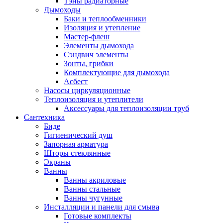
Тэны радиаторные
Дымоходы
Баки и теплообменники
Изоляция и утепление
Мастер-флеш
Элементы дымохода
Сэндвич элементы
Зонты, грибки
Комплектующие для дымохода
Асбест
Насосы циркуляционные
Теплоизоляция и утеплители
Аксессуары для теплоизоляции труб
Сантехника
Биде
Гигиенический душ
Запорная арматура
Шторы стеклянные
Экраны
Ванны
Ванны акриловые
Ванны стальные
Ванны чугунные
Инсталляции и панели для смыва
Готовые комплекты