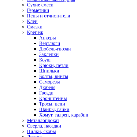
Сухие смеси
Герметики
Пены и отчистители
Клеи
Смазки
Крепеж
Анкеры
Вертлюги
Дюбель-гвозди
Заклепки
Коуш
Крюки, петли
Шпильки
Болты, винты
Саморезы
Дюбеля
Гвозди
Кронштейны
Тросы, цепи
Шайбы, гайки
Хомут, талреп, карабин
Металлопрокат
Сверла, насадки
Пилки, скобы
Лезвия