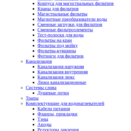
Корпуса для магистральных фильтров
Полезные статьи
Краны для фильтров
Магистральные фильтры
Магнитные преобразователи воды
Сменные загрузки для фильтров
Сменные фильтроэлементы
Тест-полоски для воды
Новости и Акции
Фильтры на кран
Фильтры под мойку
Фильтры-кувшины
Оплата и доставка
Фитинги для фильтров
Сервис-центр
Канализация
Канализация наружняя
Канализация внутренняя
Адреса Сервис-центров
Канализация люкс
Люки канализационные
Системы слива
Душевые лотки
Трапы
Условия возврата товара
Комплектующие для водонагревателей
Кабели питания
Фланцы, прокладки
Тэны
Аноды
Редукторы давления