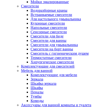
Мойки эмалированные
Смесители
Водоразборные краны
Встраиваемые смесители
Для настольного умывальника
Кухонные смесители
Напольные смесители
Сенсорные смесители
Смесители для биде
Смесители для ванны
Смесители для умывальника
Смесители на борт ванны
Смеситель с гигиеническим душем
Термостатные смесители
Хирургические смесители
Комплектующие для смесителей
Мебель для ванной
Комплектуюшие для мебели
Зеркала
Шкафы-зеркала
Шкафы
Пеналы
Тумбы
Комоды
Аксессуары для ванной комнаты и туалета