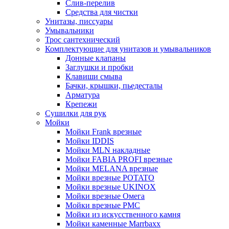
Слив-перелив
Средства для чистки
Унитазы, писсуары
Умывальники
Трос сантехнический
Комплектующие для унитазов и умывальников
Донные клапаны
Заглушки и пробки
Клавиши смыва
Бачки, крышки, пьедесталы
Арматура
Крепежи
Сушилки для рук
Мойки
Мойки Frank врезные
Мойки IDDIS
Мойки MLN накладные
Мойки FABIA PROFI врезные
Мойки MELANA врезные
Мойки врезные POTATO
Мойки врезные UKINOX
Мойки врезные Омега
Мойки врезные РМС
Мойки из искусственного камня
Мойки каменные Marrbaxx