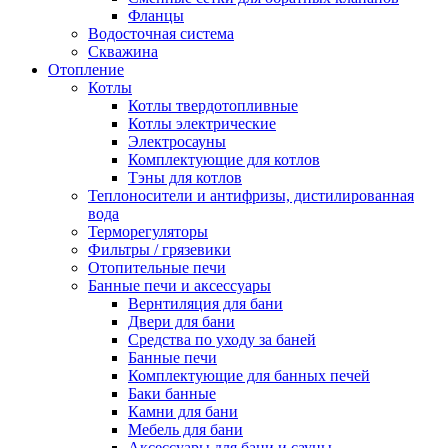
Фланцы
Водосточная система
Скважина
Отопление
Котлы
Котлы твердотопливные
Котлы электрические
Электросауны
Комплектующие для котлов
Тэны для котлов
Теплоносители и антифризы, дистилированная
вода
Терморегуляторы
Фильтры / грязевики
Отопительные печи
Банные печи и аксессуары
Вернтиляция для бани
Двери для бани
Средства по уходу за баней
Банные печи
Комплектующие для банных печей
Баки банные
Камни для бани
Мебель для бани
Аксессуары для бани и сауны