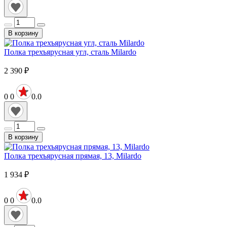
В корзину
Полка трехъярусная угл, сталь Milardo
2 390
₽
0
0
0.0
В корзину
Полка трехъярусная прямая, 13, Milardo
1 934
₽
0
0
0.0