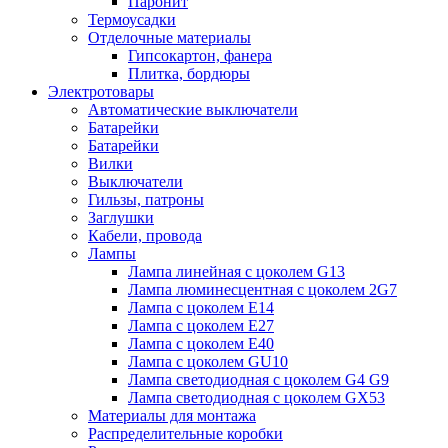
Паронит
Термоусадки
Отделочные материалы
Гипсокартон, фанера
Плитка, бордюры
Электротовары
Автоматические выключатели
Батарейки
Батарейки
Вилки
Выключатели
Гильзы, патроны
Заглушки
Кабели, провода
Лампы
Лампа линейная с цоколем G13
Лампа люминесцентная с цоколем 2G7
Лампа с цоколем E14
Лампа с цоколем E27
Лампа с цоколем E40
Лампа с цоколем GU10
Лампа светодиодная с цоколем G4 G9
Лампа светодиодная с цоколем GX53
Материалы для монтажа
Распределительные коробки