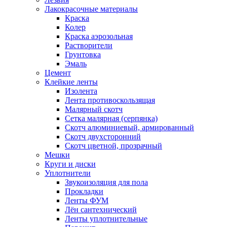
Лакокрасочные материалы
Краска
Колер
Краска аэрозольная
Растворители
Грунтовка
Эмаль
Цемент
Клейкие ленты
Изолента
Лента противоскользящая
Малярный скотч
Сетка малярная (серпянка)
Скотч алюминиевый, армированный
Скотч двухсторонний
Скотч цветной, прозрачный
Мешки
Круги и диски
Уплотнители
Звукоизоляция для пола
Прокладки
Ленты ФУМ
Лён сантехнический
Ленты уплотнительные