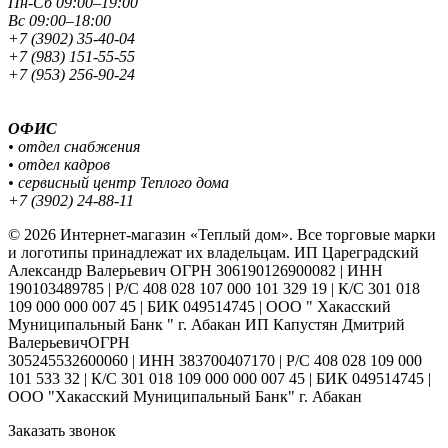
Пн-Сб 09:00–19:00
Вс 09:00–18:00
+7 (3902) 35-40-04
+7 (983) 151-55-55
+7 (953) 256-90-24
ОФИС
• отдел снабжения
• отдел кадров
• сервисный центр Теплого дома
+7 (3902) 24-88-11
© 2026 Интернет-магазин «Теплый дом». Все торговые марки
и логотипы принадлежат их владельцам. ИП Цареградский
Александр Валерьевич ОГРН 306190126900082 | ИНН
190103489785 | Р/С 408 028 107 000 101 329 19 | К/С 301 018
109 000 000 007 45 | БИК 049514745 | ООО " Хакасский
Муниципальный Банк " г. Абакан ИП Капустян Дмитрий
ВалерьевичОГРН
305245532600060 | ИНН 383700407170 | Р/С 408 028 109 000
101 533 32 | К/С 301 018 109 000 000 007 45 | БИК 049514745 |
ООО "Хакасский Муниципальный Банк" г. Абакан
Заказать звонок