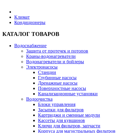
Бытовая техника
Климат
Кондиционеры
Хозяйственные товары
КАТАЛОГ ТОВАРОВ
Водоснабжение
Защита от протечек и потопов
Краны-водонагреватели
Строительные товары
Водонагреватели и бойлеры
Электронасосы
Станции
Глубинные насосы
Дренажные насосы
Поверхностные насосы
Все для бани
Канализационные установки
Водоочистка
Блоки управления
Засыпки для фильтров
Картриджи и сменные модули
Кассеты для кувшинов
Блог
Ключи для фильтров, запчасти
Корпуса для магистральных фильтров