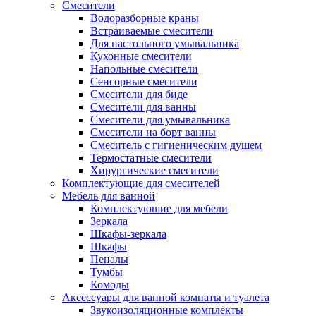
Смесители
Водоразборные краны
Встраиваемые смесители
Для настольного умывальника
Кухонные смесители
Напольные смесители
Сенсорные смесители
Смесители для биде
Смесители для ванны
Смесители для умывальника
Смесители на борт ванны
Смеситель с гигиеническим душем
Термостатные смесители
Хирургические смесители
Комплектующие для смесителей
Мебель для ванной
Комплектуюшие для мебели
Зеркала
Шкафы-зеркала
Шкафы
Пеналы
Тумбы
Комоды
Аксессуары для ванной комнаты и туалета
Звукоизоляционные комплекты