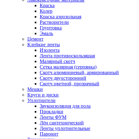
Краска
Колер
Краска аэрозольная
Растворители
Грунтовка
Эмаль
Цемент
Клейкие ленты
Изолента
Лента противоскользящая
Малярный скотч
Сетка малярная (серпянка)
Скотч алюминиевый, армированный
Скотч двухсторонний
Скотч цветной, прозрачный
Мешки
Круги и диски
Уплотнители
Звукоизоляция для пола
Прокладки
Ленты ФУМ
Лён сантехнический
Ленты уплотнительные
Паронит