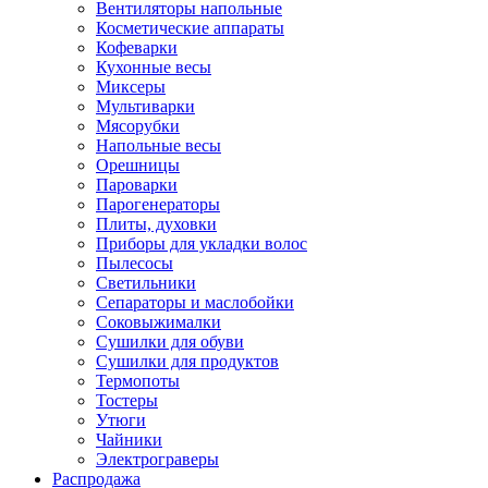
Вентиляторы напольные
Косметические аппараты
Кофеварки
Кухонные весы
Миксеры
Мультиварки
Мясорубки
Напольные весы
Орешницы
Пароварки
Парогенераторы
Плиты, духовки
Приборы для укладки волос
Пылесосы
Светильники
Сепараторы и маслобойки
Соковыжималки
Сушилки для обуви
Сушилки для продуктов
Термопоты
Тостеры
Утюги
Чайники
Электрограверы
Распродажа