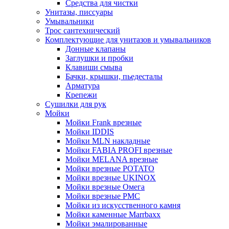
Средства для чистки
Унитазы, писсуары
Умывальники
Трос сантехнический
Комплектующие для унитазов и умывальников
Донные клапаны
Заглушки и пробки
Клавиши смыва
Бачки, крышки, пьедесталы
Арматура
Крепежи
Сушилки для рук
Мойки
Мойки Frank врезные
Мойки IDDIS
Мойки MLN накладные
Мойки FABIA PROFI врезные
Мойки MELANA врезные
Мойки врезные POTATO
Мойки врезные UKINOX
Мойки врезные Омега
Мойки врезные РМС
Мойки из искусственного камня
Мойки каменные Marrbaxx
Мойки эмалированные