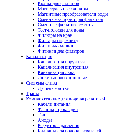
Краны для фильтров
Полезные статьи
Магистральные фильтры
Магнитные преобразователи воды
Сменные загрузки для фильтров
Сменные фильтроэлементы
Тест-полоски для воды
Фильтры на кран
Новости и Акции
Фильтры под мойку
Фильтры-кувшины
Фитинги для фильтров
Оплата и доставка
Канализация
Сервис-центр
Канализация наружняя
Канализация внутренняя
Канализация люкс
Адреса Сервис-центров
Люки канализационные
Системы слива
Душевые лотки
Трапы
Комплектующие для водонагревателей
Условия возврата товара
Кабели питания
Фланцы, прокладки
Тэны
Аноды
Редукторы давления
Клапаны для водонагревателей