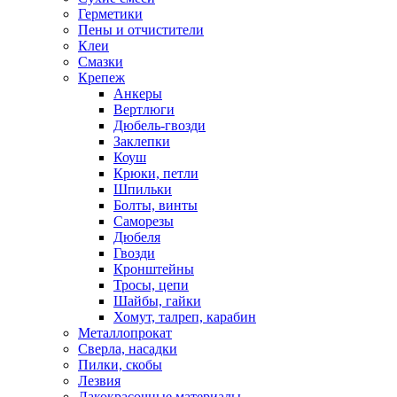
Герметики
Пены и отчистители
Клеи
Смазки
Крепеж
Анкеры
Вертлюги
Дюбель-гвозди
Заклепки
Коуш
Крюки, петли
Шпильки
Болты, винты
Саморезы
Дюбеля
Гвозди
Кронштейны
Тросы, цепи
Шайбы, гайки
Хомут, талреп, карабин
Металлопрокат
Сверла, насадки
Пилки, скобы
Лезвия
Лакокрасочные материалы