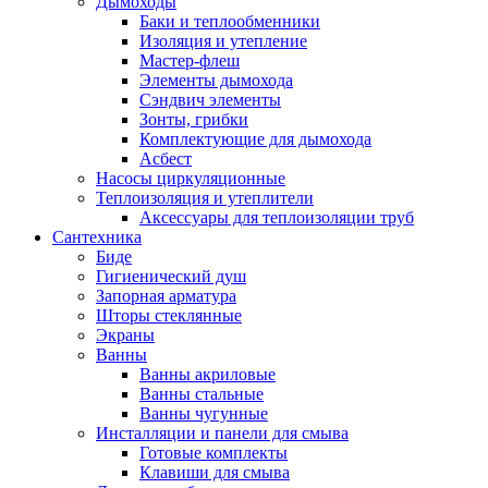
Дымоходы
Баки и теплообменники
Изоляция и утепление
Мастер-флеш
Элементы дымохода
Сэндвич элементы
Зонты, грибки
Комплектующие для дымохода
Асбест
Насосы циркуляционные
Теплоизоляция и утеплители
Аксессуары для теплоизоляции труб
Сантехника
Биде
Гигиенический душ
Запорная арматура
Шторы стеклянные
Экраны
Ванны
Ванны акриловые
Ванны стальные
Ванны чугунные
Инсталляции и панели для смыва
Готовые комплекты
Клавиши для смыва