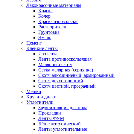
Лакокрасочные материалы
Краска
Колер
Краска аэрозольная
Растворители
Грунтовка
Эмаль
Цемент
Клейкие ленты
Изолента
Лента противоскользящая
Малярный скотч
Сетка малярная (серпянка)
Скотч алюминиевый, армированный
Скотч двухсторонний
Скотч цветной, прозрачный
Мешки
Круги и диски
Уплотнители
Звукоизоляция для пола
Прокладки
Ленты ФУМ
Лён сантехнический
Ленты уплотнительные