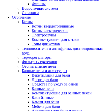
Фланцы
Водосточная система
Скважина
Отопление
Котлы
Котлы твердотопливные
Котлы электрические
Электросауны
Комплектующие для котлов
Тэны для котлов
Теплоносители и антифризы, дистилированная
вода
Терморегуляторы
Фильтры / грязевики
Отопительные печи
Банные печи и аксессуары
Вернтиляция для бани
Двери для бани
Средства по уходу за баней
Банные печи
Комплектующие для банных печей
Баки банные
Камни для бани
Мебель для бани
Аксессуары для бани и сауны