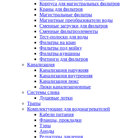
Корпуса для магистральных фильтров
Полезные статьи
Краны для фильтров
Магистральные фильтры
Магнитные преобразователи воды
Сменные загрузки для фильтров
Сменные фильтроэлементы
Тест-полоски для воды
Новости и Акции
Фильтры на кран
Фильтры под мойку
Фильтры-кувшины
Оплата и доставка
Фитинги для фильтров
Сервис-центр
Канализация
Канализация наружняя
Канализация внутренняя
Адреса Сервис-центров
Канализация люкс
Люки канализационные
Системы слива
Душевые лотки
Трапы
Условия возврата товара
Комплектующие для водонагревателей
Кабели питания
Фланцы, прокладки
Тэны
Аноды
Редукторы давления