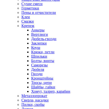
Сухие смеси
Герметики
Пены и отчистители
Клеи
Смазки
Крепеж
Анкеры
Вертлюги
Дюбель-гвозди
Заклепки
Коуш
Крюки, петли
Шпильки
Болты, винты
Саморезы
Дюбеля
Гвозди
Кронштейны
Тросы, цепи
Шайбы, гайки
Хомут, талреп, карабин
Металлопрокат
Сверла, насадки
Пилки, скобы
Лезвия