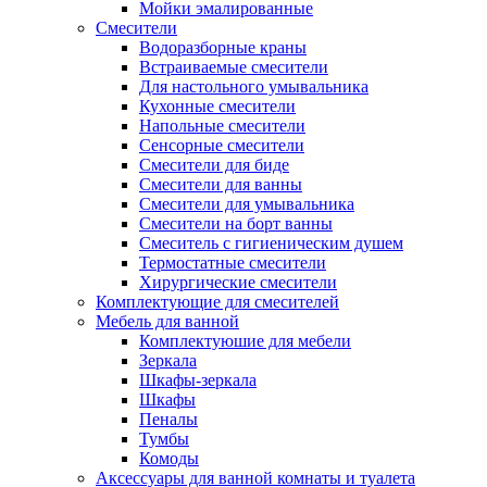
Мойки эмалированные
Смесители
Водоразборные краны
Встраиваемые смесители
Для настольного умывальника
Кухонные смесители
Напольные смесители
Сенсорные смесители
Смесители для биде
Смесители для ванны
Смесители для умывальника
Смесители на борт ванны
Смеситель с гигиеническим душем
Термостатные смесители
Хирургические смесители
Комплектующие для смесителей
Мебель для ванной
Комплектуюшие для мебели
Зеркала
Шкафы-зеркала
Шкафы
Пеналы
Тумбы
Комоды
Аксессуары для ванной комнаты и туалета