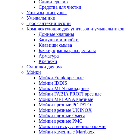
Слив-перелив
Средства для чистки
Унитазы, писсуары
Умывальники
Трос сантехнический
Комплектующие для унитазов и умывальников
Донные клапаны
Заглушки и пробки
Клавиши смыва
Бачки, крышки, пьедесталы
Арматура
Крепежи
Сушилки для рук
Мойки
Мойки Frank врезные
Мойки IDDIS
Мойки MLN накладные
Мойки FABIA PROFI врезные
Мойки MELANA врезные
Мойки врезные POTATO
Мойки врезные UKINOX
Мойки врезные Омега
Мойки врезные РМС
Мойки из искусственного камня
Мойки каменные Marrbaxx