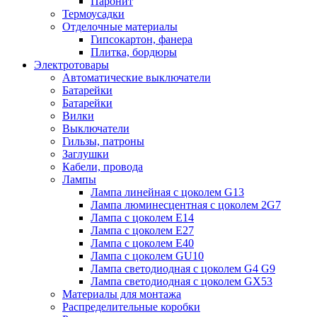
Паронит
Термоусадки
Отделочные материалы
Гипсокартон, фанера
Плитка, бордюры
Электротовары
Автоматические выключатели
Батарейки
Батарейки
Вилки
Выключатели
Гильзы, патроны
Заглушки
Кабели, провода
Лампы
Лампа линейная с цоколем G13
Лампа люминесцентная с цоколем 2G7
Лампа с цоколем E14
Лампа с цоколем E27
Лампа с цоколем E40
Лампа с цоколем GU10
Лампа светодиодная с цоколем G4 G9
Лампа светодиодная с цоколем GX53
Материалы для монтажа
Распределительные коробки