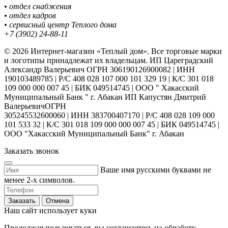
• отдел снабжения
• отдел кадров
• сервисный центр Теплого дома
+7 (3902) 24-88-11
© 2026 Интернет-магазин «Теплый дом». Все торговые марки
и логотипы принадлежат их владельцам. ИП Цареградский
Александр Валерьевич ОГРН 306190126900082 | ИНН
190103489785 | Р/С 408 028 107 000 101 329 19 | К/С 301 018
109 000 000 007 45 | БИК 049514745 | ООО " Хакасский
Муниципальный Банк " г. Абакан ИП Капустян Дмитрий
ВалерьевичОГРН
305245532600060 | ИНН 383700407170 | Р/С 408 028 109 000
101 533 32 | К/С 301 018 109 000 000 007 45 | БИК 049514745 |
ООО "Хакасский Муниципальный Банк" г. Абакан
Заказать звонок
Ваше имя русскими буквами не
менее 2-х символов.
Заказать
Отмена
Наш сайт использует куки
Продолжая пользоваться, вы соглашаетесь на обработу