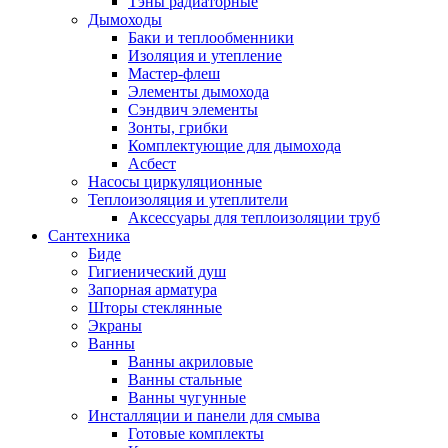
Тэны радиаторные
Дымоходы
Баки и теплообменники
Изоляция и утепление
Мастер-флеш
Элементы дымохода
Сэндвич элементы
Зонты, грибки
Комплектующие для дымохода
Асбест
Насосы циркуляционные
Теплоизоляция и утеплители
Аксессуары для теплоизоляции труб
Сантехника
Биде
Гигиенический душ
Запорная арматура
Шторы стеклянные
Экраны
Ванны
Ванны акриловые
Ванны стальные
Ванны чугунные
Инсталляции и панели для смыва
Готовые комплекты