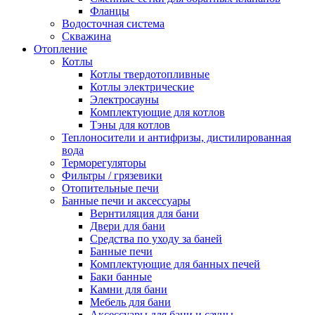
Фланцы
Водосточная система
Скважина
Отопление
Котлы
Котлы твердотопливные
Котлы электрические
Электросауны
Комплектующие для котлов
Тэны для котлов
Теплоносители и антифризы, дистилированная
вода
Терморегуляторы
Фильтры / грязевики
Отопительные печи
Банные печи и аксессуары
Вернтиляция для бани
Двери для бани
Средства по уходу за баней
Банные печи
Комплектующие для банных печей
Баки банные
Камни для бани
Мебель для бани
Аксессуары для бани и сауны