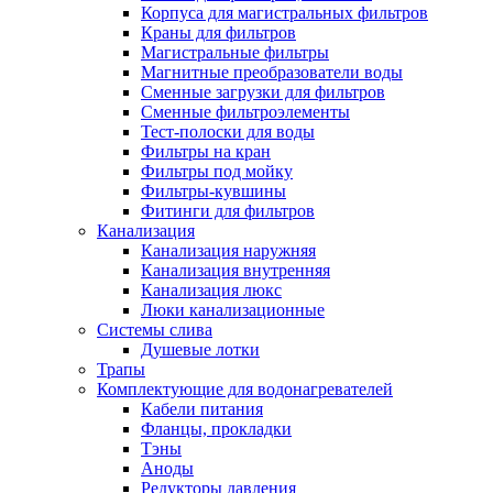
Корпуса для магистральных фильтров
Полезные статьи
Краны для фильтров
Магистральные фильтры
Магнитные преобразователи воды
Сменные загрузки для фильтров
Сменные фильтроэлементы
Тест-полоски для воды
Новости и Акции
Фильтры на кран
Фильтры под мойку
Фильтры-кувшины
Оплата и доставка
Фитинги для фильтров
Сервис-центр
Канализация
Канализация наружняя
Канализация внутренняя
Адреса Сервис-центров
Канализация люкс
Люки канализационные
Системы слива
Душевые лотки
Трапы
Условия возврата товара
Комплектующие для водонагревателей
Кабели питания
Фланцы, прокладки
Тэны
Аноды
Редукторы давления