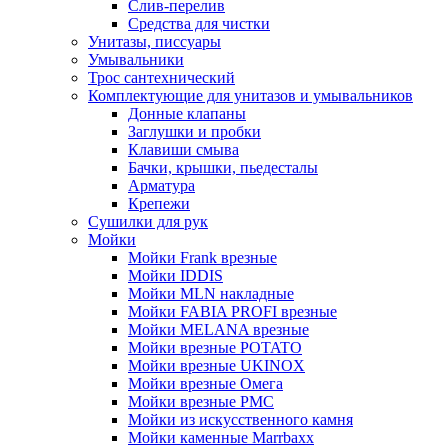
Слив-перелив
Средства для чистки
Унитазы, писсуары
Умывальники
Трос сантехнический
Комплектующие для унитазов и умывальников
Донные клапаны
Заглушки и пробки
Клавиши смыва
Бачки, крышки, пьедесталы
Арматура
Крепежи
Сушилки для рук
Мойки
Мойки Frank врезные
Мойки IDDIS
Мойки MLN накладные
Мойки FABIA PROFI врезные
Мойки MELANA врезные
Мойки врезные POTATO
Мойки врезные UKINOX
Мойки врезные Омега
Мойки врезные РМС
Мойки из искусственного камня
Мойки каменные Marrbaxx