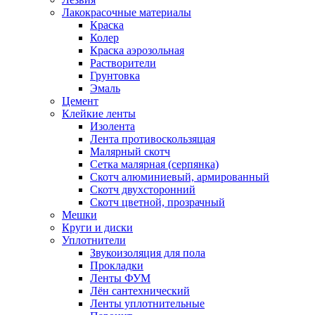
Лакокрасочные материалы
Краска
Колер
Краска аэрозольная
Растворители
Грунтовка
Эмаль
Цемент
Клейкие ленты
Изолента
Лента противоскользящая
Малярный скотч
Сетка малярная (серпянка)
Скотч алюминиевый, армированный
Скотч двухсторонний
Скотч цветной, прозрачный
Мешки
Круги и диски
Уплотнители
Звукоизоляция для пола
Прокладки
Ленты ФУМ
Лён сантехнический
Ленты уплотнительные