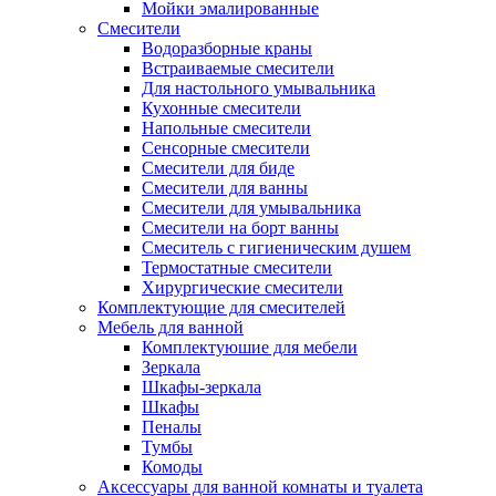
Мойки эмалированные
Смесители
Водоразборные краны
Встраиваемые смесители
Для настольного умывальника
Кухонные смесители
Напольные смесители
Сенсорные смесители
Смесители для биде
Смесители для ванны
Смесители для умывальника
Смесители на борт ванны
Смеситель с гигиеническим душем
Термостатные смесители
Хирургические смесители
Комплектующие для смесителей
Мебель для ванной
Комплектуюшие для мебели
Зеркала
Шкафы-зеркала
Шкафы
Пеналы
Тумбы
Комоды
Аксессуары для ванной комнаты и туалета