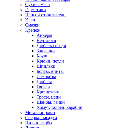
Сухие смеси
Герметики
Пены и отчистители
Клеи
Смазки
Крепеж
Анкеры
Вертлюги
Дюбель-гвозди
Заклепки
Коуш
Крюки, петли
Шпильки
Болты, винты
Саморезы
Дюбеля
Гвозди
Кронштейны
Тросы, цепи
Шайбы, гайки
Хомут, талреп, карабин
Металлопрокат
Сверла, насадки
Пилки, скобы
Лезвия