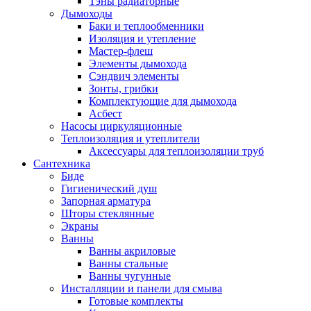
Тэны радиаторные
Дымоходы
Баки и теплообменники
Изоляция и утепление
Мастер-флеш
Элементы дымохода
Сэндвич элементы
Зонты, грибки
Комплектующие для дымохода
Асбест
Насосы циркуляционные
Теплоизоляция и утеплители
Аксессуары для теплоизоляции труб
Сантехника
Биде
Гигиенический душ
Запорная арматура
Шторы стеклянные
Экраны
Ванны
Ванны акриловые
Ванны стальные
Ванны чугунные
Инсталляции и панели для смыва
Готовые комплекты