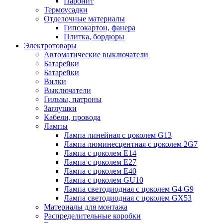
Паронит
Термоусадки
Отделочные материалы
Гипсокартон, фанера
Плитка, бордюры
Электротовары
Автоматические выключатели
Батарейки
Батарейки
Вилки
Выключатели
Гильзы, патроны
Заглушки
Кабели, провода
Лампы
Лампа линейная с цоколем G13
Лампа люминесцентная с цоколем 2G7
Лампа с цоколем E14
Лампа с цоколем E27
Лампа с цоколем E40
Лампа с цоколем GU10
Лампа светодиодная с цоколем G4 G9
Лампа светодиодная с цоколем GX53
Материалы для монтажа
Распределительные коробки