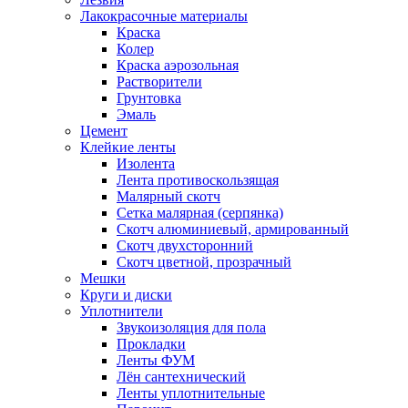
Лакокрасочные материалы
Краска
Колер
Краска аэрозольная
Растворители
Грунтовка
Эмаль
Цемент
Клейкие ленты
Изолента
Лента противоскользящая
Малярный скотч
Сетка малярная (серпянка)
Скотч алюминиевый, армированный
Скотч двухсторонний
Скотч цветной, прозрачный
Мешки
Круги и диски
Уплотнители
Звукоизоляция для пола
Прокладки
Ленты ФУМ
Лён сантехнический
Ленты уплотнительные