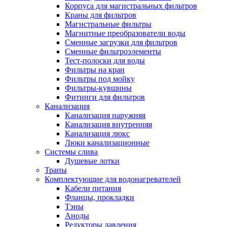
Корпуса для магистральных фильтров
Полезные статьи
Краны для фильтров
Магистральные фильтры
Магнитные преобразователи воды
Сменные загрузки для фильтров
Сменные фильтроэлементы
Тест-полоски для воды
Новости и Акции
Фильтры на кран
Фильтры под мойку
Фильтры-кувшины
Оплата и доставка
Фитинги для фильтров
Сервис-центр
Канализация
Канализация наружняя
Канализация внутренняя
Адреса Сервис-центров
Канализация люкс
Люки канализационные
Системы слива
Душевые лотки
Трапы
Условия возврата товара
Комплектующие для водонагревателей
Кабели питания
Фланцы, прокладки
Тэны
Аноды
Редукторы давления