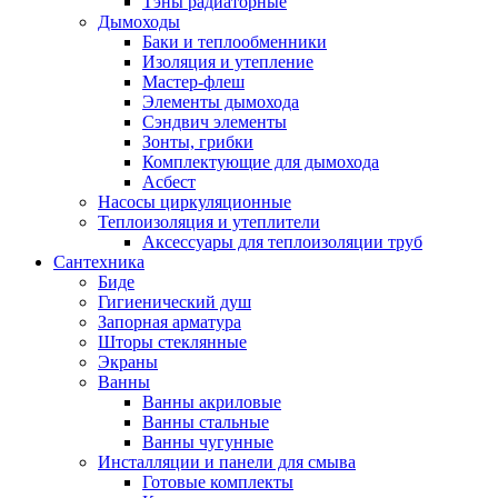
Тэны радиаторные
Дымоходы
Баки и теплообменники
Изоляция и утепление
Мастер-флеш
Элементы дымохода
Сэндвич элементы
Зонты, грибки
Комплектующие для дымохода
Асбест
Насосы циркуляционные
Теплоизоляция и утеплители
Аксессуары для теплоизоляции труб
Сантехника
Биде
Гигиенический душ
Запорная арматура
Шторы стеклянные
Экраны
Ванны
Ванны акриловые
Ванны стальные
Ванны чугунные
Инсталляции и панели для смыва
Готовые комплекты