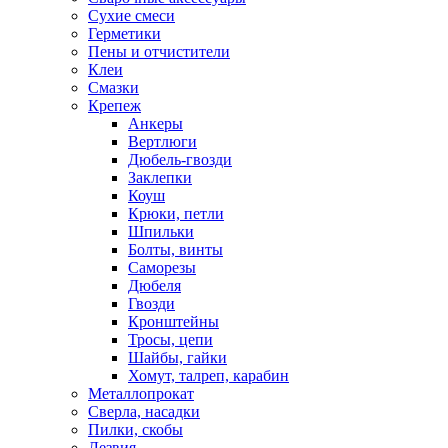
Сухие смеси
Герметики
Пены и отчистители
Клеи
Смазки
Крепеж
Анкеры
Вертлюги
Дюбель-гвозди
Заклепки
Коуш
Крюки, петли
Шпильки
Болты, винты
Саморезы
Дюбеля
Гвозди
Кронштейны
Тросы, цепи
Шайбы, гайки
Хомут, талреп, карабин
Металлопрокат
Сверла, насадки
Пилки, скобы
Лезвия