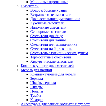
Мойки эмалированные
Смесители
Водоразборные краны
Встраиваемые смесители
Для настольного умывальника
Кухонные смесители
Напольные смесители
Сенсорные смесители
Смесители для биде
Смесители для ванны
Смесители для умывальника
Смесители на борт ванны
Смеситель с гигиеническим душем
Термостатные смесители
Хирургические смесители
Комплектующие для смесителей
Мебель для ванной
Комплектуюшие для мебели
Зеркала
Шкафы-зеркала
Шкафы
Пеналы
Тумбы
Комоды
Аксессуары для ванной комнаты и туалета