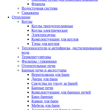
Фланцы
Водосточная система
Скважина
Отопление
Котлы
Котлы твердотопливные
Котлы электрические
Электросауны
Комплектующие для котлов
Тэны для котлов
Теплоносители и антифризы, дистилированная
вода
Терморегуляторы
Фильтры / грязевики
Отопительные печи
Банные печи и аксессуары
Вернтиляция для бани
Двери для бани
Средства по уходу за баней
Банные печи
Комплектующие для банных печей
Баки банные
Камни для бани
Мебель для бани
Аксессуары для бани и сауны