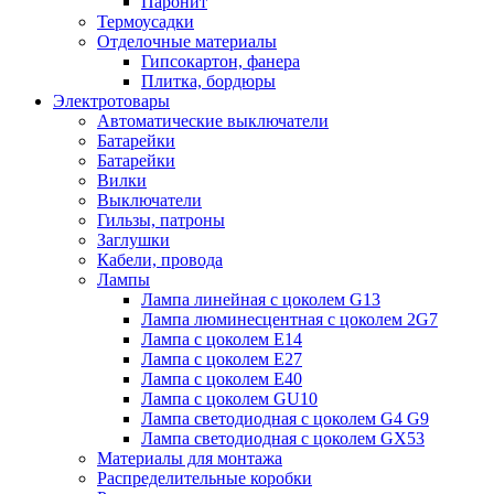
Паронит
Термоусадки
Отделочные материалы
Гипсокартон, фанера
Плитка, бордюры
Электротовары
Автоматические выключатели
Батарейки
Батарейки
Вилки
Выключатели
Гильзы, патроны
Заглушки
Кабели, провода
Лампы
Лампа линейная с цоколем G13
Лампа люминесцентная с цоколем 2G7
Лампа с цоколем E14
Лампа с цоколем E27
Лампа с цоколем E40
Лампа с цоколем GU10
Лампа светодиодная с цоколем G4 G9
Лампа светодиодная с цоколем GX53
Материалы для монтажа
Распределительные коробки