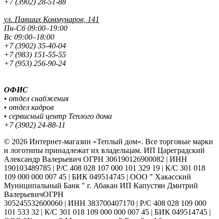
+7 (3902) 28-51-88
ул. Павших
Коммунаров, 141
Пн-Сб 09:00–19:00
Вс 09:00–18:00
+7 (3902) 35-40-04
+7 (983) 151-55-55
+7 (953) 256-90-24
ОФИС
• отдел снабжения
• отдел кадров
• сервисный центр Теплого дома
+7 (3902) 24-88-11
© 2026 Интернет-магазин «Теплый дом». Все торговые марки
и логотипы принадлежат их владельцам. ИП Цареградский
Александр Валерьевич ОГРН 306190126900082 | ИНН
190103489785 | Р/С 408 028 107 000 101 329 19 | К/С 301 018
109 000 000 007 45 | БИК 049514745 | ООО " Хакасский
Муниципальный Банк " г. Абакан ИП Капустян Дмитрий
ВалерьевичОГРН
305245532600060 | ИНН 383700407170 | Р/С 408 028 109 000
101 533 32 | К/С 301 018 109 000 000 007 45 | БИК 049514745 |