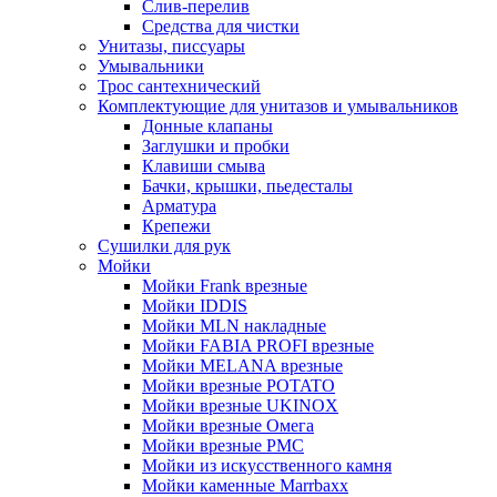
Слив-перелив
Средства для чистки
Унитазы, писсуары
Умывальники
Трос сантехнический
Комплектующие для унитазов и умывальников
Донные клапаны
Заглушки и пробки
Клавиши смыва
Бачки, крышки, пьедесталы
Арматура
Крепежи
Сушилки для рук
Мойки
Мойки Frank врезные
Мойки IDDIS
Мойки MLN накладные
Мойки FABIA PROFI врезные
Мойки MELANA врезные
Мойки врезные POTATO
Мойки врезные UKINOX
Мойки врезные Омега
Мойки врезные РМС
Мойки из искусственного камня
Мойки каменные Marrbaxx