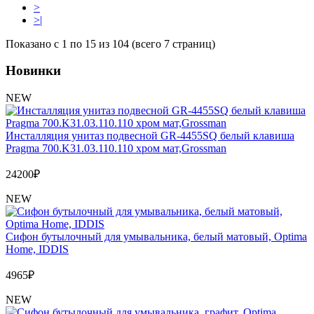
>
>|
Показано с 1 по 15 из 104 (всего 7 страниц)
Новинки
NEW
Инсталляция унитаз подвесной GR-4455SQ белый клавиша
Pragma 700.K31.03.110.110 хром мат,Grossman
24200
₽
NEW
Сифон бутылочный для умывальника, белый матовый, Optima
Home, IDDIS
4965
₽
NEW