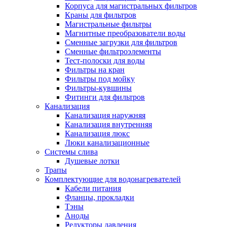
Корпуса для магистральных фильтров
Полезные статьи
Краны для фильтров
Магистральные фильтры
Магнитные преобразователи воды
Сменные загрузки для фильтров
Сменные фильтроэлементы
Тест-полоски для воды
Новости и Акции
Фильтры на кран
Фильтры под мойку
Фильтры-кувшины
Оплата и доставка
Фитинги для фильтров
Сервис-центр
Канализация
Канализация наружняя
Канализация внутренняя
Адреса Сервис-центров
Канализация люкс
Люки канализационные
Системы слива
Душевые лотки
Трапы
Условия возврата товара
Комплектующие для водонагревателей
Кабели питания
Фланцы, прокладки
Тэны
Аноды
Редукторы давления