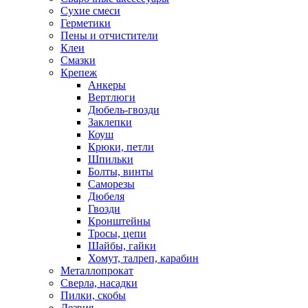
Сухие смеси
Герметики
Пены и отчистители
Клеи
Смазки
Крепеж
Анкеры
Вертлюги
Дюбель-гвозди
Заклепки
Коуш
Крюки, петли
Шпильки
Болты, винты
Саморезы
Дюбеля
Гвозди
Кронштейны
Тросы, цепи
Шайбы, гайки
Хомут, талреп, карабин
Металлопрокат
Сверла, насадки
Пилки, скобы
Лезвия