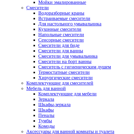
Мойки эмалированные
Смесители
Водоразборные краны
Встраиваемые смесители
Для настольного умывальника
Кухонные смесители
Напольные смесители
Сенсорные смесители
Смесители для биде
Смесители для ванны
Смесители для умывальника
Смесители на борт ванны
Смеситель с гигиеническим душем
Термостатные смесители
Хирургические смесители
Комплектующие для смесителей
Мебель для ванной
Комплектуюшие для мебели
Зеркала
Шкафы-зеркала
Шкафы
Пеналы
Тумбы
Комоды
Аксессуары для ванной комнаты и туалета