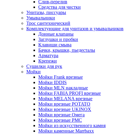
Слив-перелив
Средства для чистки
Унитазы, писсуары
Умывальники
Трос сантехнический
Комплектующие для унитазов и умывальников
Донные клапаны
Заглушки и пробки
Клавиши смыва
Бачки, крышки, пьедесталы
Арматура
Крепежи
Сушилки для рук
Мойки
Мойки Frank врезные
Мойки IDDIS
Мойки MLN накладные
Мойки FABIA PROFI врезные
Мойки MELANA врезные
Мойки врезные POTATO
Мойки врезные UKINOX
Мойки врезные Омега
Мойки врезные РМС
Мойки из искусственного камня
Мойки каменные Marrbaxx