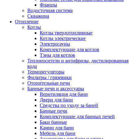
Фланцы
Водосточная система
Скважина
Отопление
Котлы
Котлы твердотопливные
Котлы электрические
Электросауны
Комплектующие для котлов
Тэны для котлов
Теплоносители и антифризы, дистилированная
вода
Терморегуляторы
Фильтры / грязевики
Отопительные печи
Банные печи и аксессуары
Вернтиляция для бани
Двери для бани
Средства по уходу за баней
Банные печи
Комплектующие для банных печей
Баки банные
Камни для бани
Мебель для бани
Аксессуары для бани и сауны