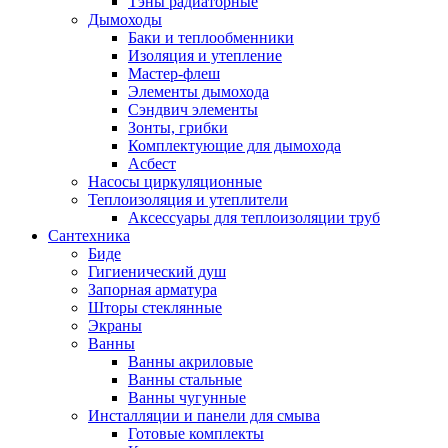
Тэны радиаторные
Дымоходы
Баки и теплообменники
Изоляция и утепление
Мастер-флеш
Элементы дымохода
Сэндвич элементы
Зонты, грибки
Комплектующие для дымохода
Асбест
Насосы циркуляционные
Теплоизоляция и утеплители
Аксессуары для теплоизоляции труб
Сантехника
Биде
Гигиенический душ
Запорная арматура
Шторы стеклянные
Экраны
Ванны
Ванны акриловые
Ванны стальные
Ванны чугунные
Инсталляции и панели для смыва
Готовые комплекты