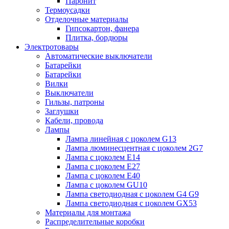
Паронит
Термоусадки
Отделочные материалы
Гипсокартон, фанера
Плитка, бордюры
Электротовары
Автоматические выключатели
Батарейки
Батарейки
Вилки
Выключатели
Гильзы, патроны
Заглушки
Кабели, провода
Лампы
Лампа линейная с цоколем G13
Лампа люминесцентная с цоколем 2G7
Лампа с цоколем E14
Лампа с цоколем E27
Лампа с цоколем E40
Лампа с цоколем GU10
Лампа светодиодная с цоколем G4 G9
Лампа светодиодная с цоколем GX53
Материалы для монтажа
Распределительные коробки