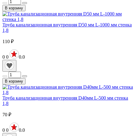
В корзину
Труба канализационная внутренняя D50 мм L-1000 мм стенка
1,8
110
₽
0
0
0.0
В корзину
Труба канализационная внутренняя D40мм L-500 мм стенка
1,8
70
₽
0
0
0.0