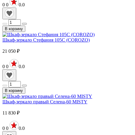
0
0
0.0
В корзину
Шкаф-зеркало Стефания 105С (COROZO)
21 050
₽
0
0
0.0
В корзину
Шкаф-зеркало правый Селена-60 MISTY
11 830
₽
0
0
0.0