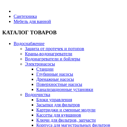
Бытовая техника
Сантехника
Мебель для ванной
Хозяйственные товары
КАТАЛОГ ТОВАРОВ
Водоснабжение
Защита от протечек и потопов
Краны-водонагреватели
Строительные товары
Водонагреватели и бойлеры
Электронасосы
Станции
Глубинные насосы
Дренажные насосы
Поверхностные насосы
Все для бани
Канализационные установки
Водоочистка
Блоки управления
Засыпки для фильтров
Картриджи и сменные модули
Кассеты для кувшинов
Блог
Ключи для фильтров, запчасти
Корпуса для магистральных фильтров