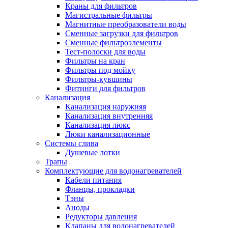
Краны для фильтров
Полезные статьи
Магистральные фильтры
Магнитные преобразователи воды
Сменные загрузки для фильтров
Сменные фильтроэлементы
Тест-полоски для воды
Фильтры на кран
Новости и Акции
Фильтры под мойку
Фильтры-кувшины
Фитинги для фильтров
Оплата и доставка
Канализация
Сервис-центр
Канализация наружняя
Канализация внутренняя
Канализация люкс
Адреса Сервис-центров
Люки канализационные
Системы слива
Душевые лотки
Трапы
Комплектующие для водонагревателей
Условия возврата товара
Кабели питания
Фланцы, прокладки
Тэны
Аноды
Редукторы давления
Клапаны для водонагревателей