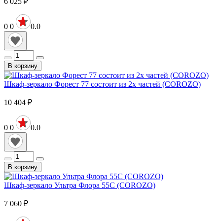
6 025
₽
0
0
0.0
В корзину
Шкаф-зеркало Форест 77 состоит из 2х частей (COROZO)
10 404
₽
0
0
0.0
В корзину
Шкаф-зеркало Ультра Флора 55С (COROZO)
7 060
₽