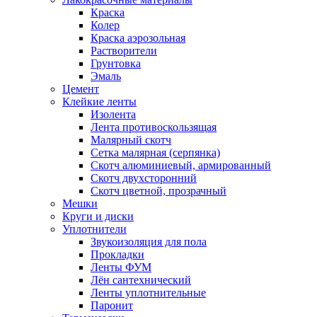
Краска
Колер
Краска аэрозольная
Растворители
Грунтовка
Эмаль
Цемент
Клейкие ленты
Изолента
Лента противоскользящая
Малярный скотч
Сетка малярная (серпянка)
Скотч алюминиевый, армированный
Скотч двухсторонний
Скотч цветной, прозрачный
Мешки
Круги и диски
Уплотнители
Звукоизоляция для пола
Прокладки
Ленты ФУМ
Лён сантехнический
Ленты уплотнительные
Паронит