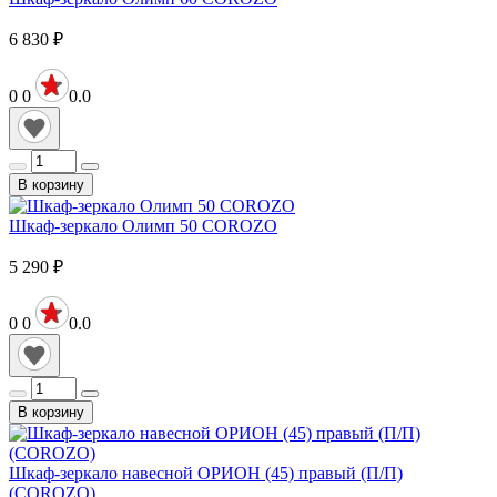
6 830
₽
0
0
0.0
В корзину
Шкаф-зеркало Олимп 50 COROZO
5 290
₽
0
0
0.0
В корзину
Шкаф-зеркало навесной ОРИОН (45) правый (П/П)
(COROZO)