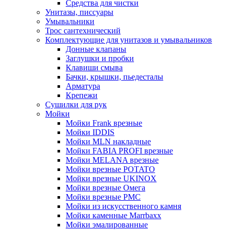
Средства для чистки
Унитазы, писсуары
Умывальники
Трос сантехнический
Комплектующие для унитазов и умывальников
Донные клапаны
Заглушки и пробки
Клавиши смыва
Бачки, крышки, пьедесталы
Арматура
Крепежи
Сушилки для рук
Мойки
Мойки Frank врезные
Мойки IDDIS
Мойки MLN накладные
Мойки FABIA PROFI врезные
Мойки MELANA врезные
Мойки врезные POTATO
Мойки врезные UKINOX
Мойки врезные Омега
Мойки врезные РМС
Мойки из искусственного камня
Мойки каменные Marrbaxx
Мойки эмалированные