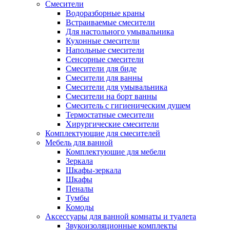
Смесители
Водоразборные краны
Встраиваемые смесители
Для настольного умывальника
Кухонные смесители
Напольные смесители
Сенсорные смесители
Смесители для биде
Смесители для ванны
Смесители для умывальника
Смесители на борт ванны
Смеситель с гигиеническим душем
Термостатные смесители
Хирургические смесители
Комплектующие для смесителей
Мебель для ванной
Комплектуюшие для мебели
Зеркала
Шкафы-зеркала
Шкафы
Пеналы
Тумбы
Комоды
Аксессуары для ванной комнаты и туалета
Звукоизоляционные комплекты