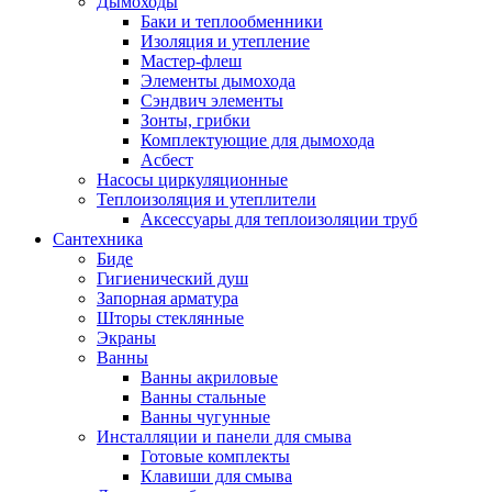
Дымоходы
Баки и теплообменники
Изоляция и утепление
Мастер-флеш
Элементы дымохода
Сэндвич элементы
Зонты, грибки
Комплектующие для дымохода
Асбест
Насосы циркуляционные
Теплоизоляция и утеплители
Аксессуары для теплоизоляции труб
Сантехника
Биде
Гигиенический душ
Запорная арматура
Шторы стеклянные
Экраны
Ванны
Ванны акриловые
Ванны стальные
Ванны чугунные
Инсталляции и панели для смыва
Готовые комплекты
Клавиши для смыва