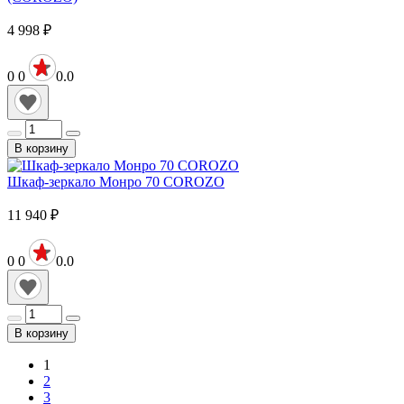
4 998
₽
0
0
0.0
В корзину
Шкаф-зеркало Монро 70 COROZO
11 940
₽
0
0
0.0
В корзину
1
2
3