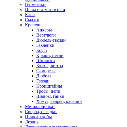
Герметики
Пены и отчистители
Клеи
Смазки
Крепеж
Анкеры
Вертлюги
Дюбель-гвозди
Заклепки
Коуш
Крюки, петли
Шпильки
Болты, винты
Саморезы
Дюбеля
Гвозди
Кронштейны
Тросы, цепи
Шайбы, гайки
Хомут, талреп, карабин
Металлопрокат
Сверла, насадки
Пилки, скобы
Лезвия
Лакокрасочные материалы