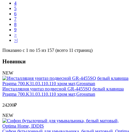
4
5
6
7
8
9
>
>|
Показано с 1 по 15 из 157 (всего 11 страниц)
Новинки
NEW
Инсталляция унитаз подвесной GR-4455SQ белый клавиша
Pragma 700.K31.03.110.110 хром мат,Grossman
24200
₽
NEW
Сифон бутылочный для умывальника, белый матовый, Optima