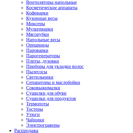
Вентиляторы напольные
Косметические аппараты
Кофеварки
Кухонные весы
Миксеры
Мультиварки
Мясорубки
Напольные весы
Орешницы
Пароварки
Парогенераторы
Плиты, духовки
Приборы для укладки волос
Пылесосы
Светильники
Сепараторы и маслобойки
Соковыжималки
Сушилки для обуви
Сушилки для продуктов
Термопоты
Тостеры
Утюги
Чайники
Электрограверы
Распродажа