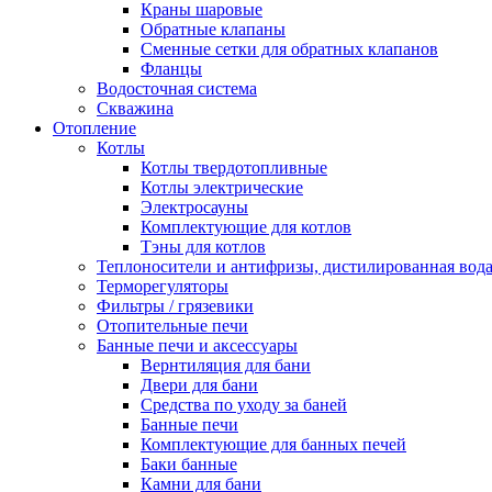
Краны шаровые
Обратные клапаны
Сменные сетки для обратных клапанов
Фланцы
Водосточная система
Скважина
Отопление
Котлы
Котлы твердотопливные
Котлы электрические
Электросауны
Комплектующие для котлов
Тэны для котлов
Теплоносители и антифризы, дистилированная вод
Терморегуляторы
Фильтры / грязевики
Отопительные печи
Банные печи и аксессуары
Вернтиляция для бани
Двери для бани
Средства по уходу за баней
Банные печи
Комплектующие для банных печей
Баки банные
Камни для бани