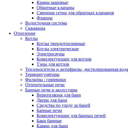
Краны шаровые
Обратные клапаны
Сменные сетки для обратных клапанов
Фланцы
Водосточная система
Скважина
Отопление
Котлы
Котлы твердотопливные
Котлы электрические
Электросауны
Комплектующие для котлов
Тэны для котлов
Теплоносители и антифризы, дистилированная вод
Терморегуляторы
Фильтры / грязевики
Отопительные печи
Банные печи и аксессуары
Вернтиляция для бани
Двери для бани
Средства по уходу за баней
Банные печи
Комплектующие для банных печей
Баки банные
Камни для бани