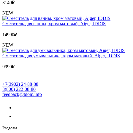
3140
₽
NEW
Cмеситель для ванны, хром матовый, Aiger, IDDIS
14990
₽
NEW
Cмеситель для умывальника, хром матовый, Aiger, IDDIS
9990
₽
+7(3902) 24-88-88
8(800) 222-08-80
feedback@tdom.info
Разделы