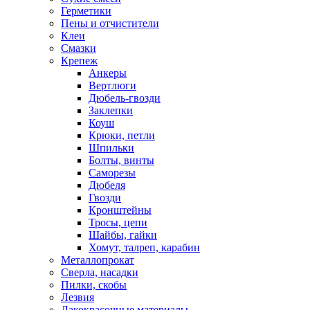
Герметики
Пены и отчистители
Клеи
Смазки
Крепеж
Анкеры
Вертлюги
Дюбель-гвозди
Заклепки
Коуш
Крюки, петли
Шпильки
Болты, винты
Саморезы
Дюбеля
Гвозди
Кронштейны
Тросы, цепи
Шайбы, гайки
Хомут, талреп, карабин
Металлопрокат
Сверла, насадки
Пилки, скобы
Лезвия
Лакокрасочные материалы