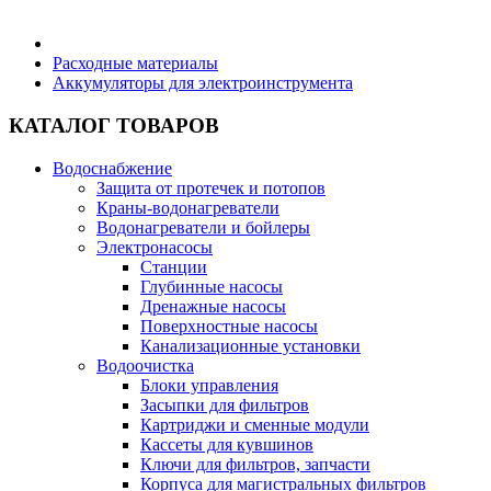
Бытовая техника
Расходные материалы
Аккумуляторы для электроинструмента
Хозяйственные товары
КАТАЛОГ ТОВАРОВ
Водоснабжение
Защита от протечек и потопов
Краны-водонагреватели
Строительные товары
Водонагреватели и бойлеры
Электронасосы
Станции
Глубинные насосы
Дренажные насосы
Поверхностные насосы
Все для бани
Канализационные установки
Водоочистка
Блоки управления
Засыпки для фильтров
Картриджи и сменные модули
Кассеты для кувшинов
Блог
Ключи для фильтров, запчасти
Корпуса для магистральных фильтров