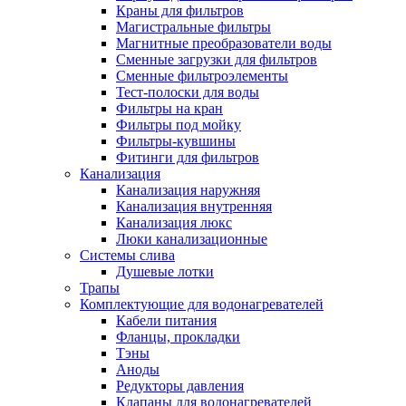
Краны для фильтров
Полезные статьи
Магистральные фильтры
Магнитные преобразователи воды
Сменные загрузки для фильтров
Сменные фильтроэлементы
Тест-полоски для воды
Фильтры на кран
Новости и Акции
Фильтры под мойку
Фильтры-кувшины
Фитинги для фильтров
Оплата и доставка
Канализация
Сервис-центр
Канализация наружняя
Канализация внутренняя
Канализация люкс
Адреса Сервис-центров
Люки канализационные
Системы слива
Душевые лотки
Трапы
Комплектующие для водонагревателей
Условия возврата товара
Кабели питания
Фланцы, прокладки
Тэны
Аноды
Редукторы давления
Клапаны для водонагревателей