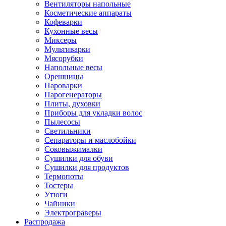
Вентиляторы напольные
Косметические аппараты
Кофеварки
Кухонные весы
Миксеры
Мультиварки
Мясорубки
Напольные весы
Орешницы
Пароварки
Парогенераторы
Плиты, духовки
Приборы для укладки волос
Пылесосы
Светильники
Сепараторы и маслобойки
Соковыжималки
Сушилки для обуви
Сушилки для продуктов
Термопоты
Тостеры
Утюги
Чайники
Электрограверы
Распродажа