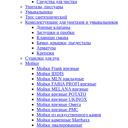
Средства для чистки
Унитазы, писсуары
Умывальники
Трос сантехнический
Комплектующие для унитазов и умывальников
Донные клапаны
Заглушки и пробки
Клавиши смыва
Бачки, крышки, пьедесталы
Арматура
Крепежи
Сушилки для рук
Мойки
Мойки Frank врезные
Мойки IDDIS
Мойки MLN накладные
Мойки FABIA PROFI врезные
Мойки MELANA врезные
Мойки врезные POTATO
Мойки врезные UKINOX
Мойки врезные Омега
Мойки врезные РМС
Мойки из искусственного камня
Мойки каменные Marrbaxx
Мойки эмалированные