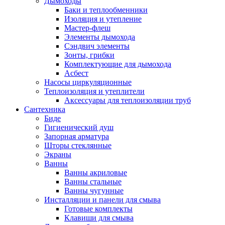
Дымоходы
Баки и теплообменники
Изоляция и утепление
Мастер-флеш
Элементы дымохода
Сэндвич элементы
Зонты, грибки
Комплектующие для дымохода
Асбест
Насосы циркуляционные
Теплоизоляция и утеплители
Аксессуары для теплоизоляции труб
Сантехника
Биде
Гигиенический душ
Запорная арматура
Шторы стеклянные
Экраны
Ванны
Ванны акриловые
Ванны стальные
Ванны чугунные
Инсталляции и панели для смыва
Готовые комплекты
Клавиши для смыва