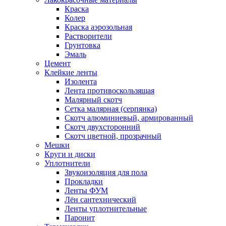
Краска
Колер
Краска аэрозольная
Растворители
Грунтовка
Эмаль
Цемент
Клейкие ленты
Изолента
Лента противоскользящая
Малярный скотч
Сетка малярная (серпянка)
Скотч алюминиевый, армированный
Скотч двухсторонний
Скотч цветной, прозрачный
Мешки
Круги и диски
Уплотнители
Звукоизоляция для пола
Прокладки
Ленты ФУМ
Лён сантехнический
Ленты уплотнительные
Паронит