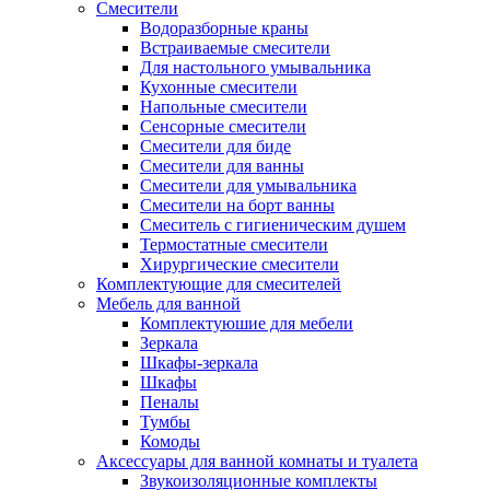
Смесители
Водоразборные краны
Встраиваемые смесители
Для настольного умывальника
Кухонные смесители
Напольные смесители
Сенсорные смесители
Смесители для биде
Смесители для ванны
Смесители для умывальника
Смесители на борт ванны
Смеситель с гигиеническим душем
Термостатные смесители
Хирургические смесители
Комплектующие для смесителей
Мебель для ванной
Комплектуюшие для мебели
Зеркала
Шкафы-зеркала
Шкафы
Пеналы
Тумбы
Комоды
Аксессуары для ванной комнаты и туалета
Звукоизоляционные комплекты