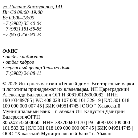
ул. Павших
Коммунаров, 141
Пн-Сб 09:00–19:00
Вс 09:00–18:00
+7 (3902) 35-40-04
+7 (983) 151-55-55
+7 (953) 256-90-24
ОФИС
• отдел снабжения
• отдел кадров
• сервисный центр Теплого дома
+7 (3902) 24-88-11
© 2026 Интернет-магазин «Теплый дом». Все торговые марки
и логотипы принадлежат их владельцам. ИП Цареградский
Александр Валерьевич ОГРН 306190126900082 | ИНН
190103489785 | Р/С 408 028 107 000 101 329 19 | К/С 301 018
109 000 000 007 45 | БИК 049514745 | ООО " Хакасский
Муниципальный Банк " г. Абакан ИП Капустян Дмитрий
ВалерьевичОГРН
305245532600060 | ИНН 383700407170 | Р/С 408 028 109 000
101 533 32 | К/С 301 018 109 000 000 007 45 | БИК 049514745 |
ООО "Хакасский Муниципальный Банк" г. Абакан