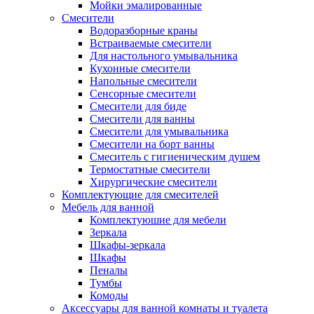
Мойки эмалированные
Смесители
Водоразборные краны
Встраиваемые смесители
Для настольного умывальника
Кухонные смесители
Напольные смесители
Сенсорные смесители
Смесители для биде
Смесители для ванны
Смесители для умывальника
Смесители на борт ванны
Смеситель с гигиеническим душем
Термостатные смесители
Хирургические смесители
Комплектующие для смесителей
Мебель для ванной
Комплектуюшие для мебели
Зеркала
Шкафы-зеркала
Шкафы
Пеналы
Тумбы
Комоды
Аксессуары для ванной комнаты и туалета