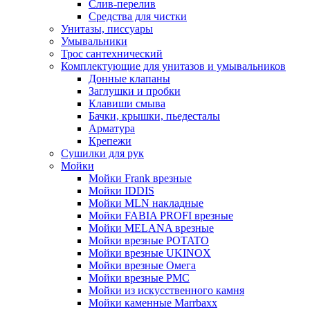
Слив-перелив
Средства для чистки
Унитазы, писсуары
Умывальники
Трос сантехнический
Комплектующие для унитазов и умывальников
Донные клапаны
Заглушки и пробки
Клавиши смыва
Бачки, крышки, пьедесталы
Арматура
Крепежи
Сушилки для рук
Мойки
Мойки Frank врезные
Мойки IDDIS
Мойки MLN накладные
Мойки FABIA PROFI врезные
Мойки MELANA врезные
Мойки врезные POTATO
Мойки врезные UKINOX
Мойки врезные Омега
Мойки врезные РМС
Мойки из искусственного камня
Мойки каменные Marrbaxx