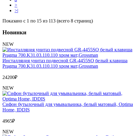
>
>|
Показано с 1 по 15 из 113 (всего 8 страниц)
Новинки
NEW
Инсталляция унитаз подвесной GR-4455SQ белый клавиша
Pragma 700.K31.03.110.110 хром мат,Grossman
24200
₽
NEW
Сифон бутылочный для умывальника, белый матовый, Optima
Home, IDDIS
4965
₽
NEW