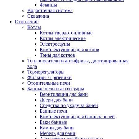
Фланцы
Водосточная система
Скважина
Отопление
Котлы
Котлы твердотопливные
Котлы электрические
Электросауны
Комплектующие для котлов
Тэны для котлов
Теплоносители и антифризы, дистилированная
вода
Терморегуляторы
Фильтры / грязевики
Отопительные печи
Банные печи и аксессуары
Вернтиляция для бани
Двери для бани
Средства по уходу за баней
Банные печи
Комплектующие для банных печей
Баки банные
Камни для бани
Мебель для бани
Аксессуары для бани и сауны