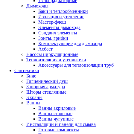
Тэны радиаторные
Дымоходы
Баки и теплообменники
Изоляция и утепление
Мастер-флеш
Элементы дымохода
Сэндвич элементы
Зонты, грибки
Комплектующие для дымохода
Асбест
Насосы циркуляционные
Теплоизоляция и утеплители
Аксессуары для теплоизоляции труб
Сантехника
Биде
Гигиенический душ
Запорная арматура
Шторы стеклянные
Экраны
Ванны
Ванны акриловые
Ванны стальные
Ванны чугунные
Инсталляции и панели для смыва
Готовые комплекты