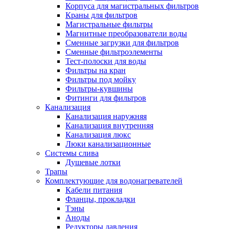
Корпуса для магистральных фильтров
Полезные статьи
Краны для фильтров
Магистральные фильтры
Магнитные преобразователи воды
Сменные загрузки для фильтров
Сменные фильтроэлементы
Тест-полоски для воды
Новости и Акции
Фильтры на кран
Фильтры под мойку
Фильтры-кувшины
Оплата и доставка
Фитинги для фильтров
Сервис-центр
Канализация
Канализация наружняя
Канализация внутренняя
Адреса Сервис-центров
Канализация люкс
Люки канализационные
Системы слива
Душевые лотки
Трапы
Условия возврата товара
Комплектующие для водонагревателей
Кабели питания
Фланцы, прокладки
Тэны
Аноды
Редукторы давления