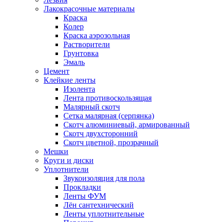
Лакокрасочные материалы
Краска
Колер
Краска аэрозольная
Растворители
Грунтовка
Эмаль
Цемент
Клейкие ленты
Изолента
Лента противоскользящая
Малярный скотч
Сетка малярная (серпянка)
Скотч алюминиевый, армированный
Скотч двухсторонний
Скотч цветной, прозрачный
Мешки
Круги и диски
Уплотнители
Звукоизоляция для пола
Прокладки
Ленты ФУМ
Лён сантехнический
Ленты уплотнительные