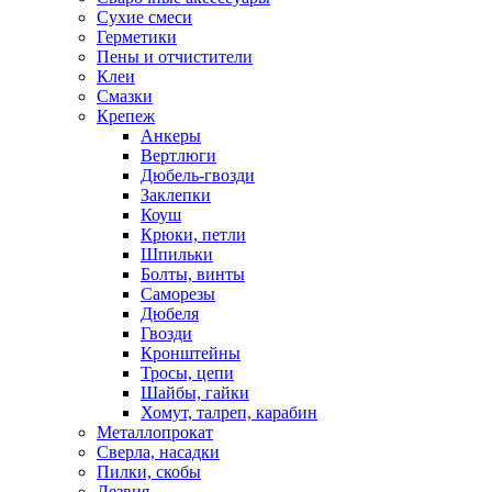
Сухие смеси
Герметики
Пены и отчистители
Клеи
Смазки
Крепеж
Анкеры
Вертлюги
Дюбель-гвозди
Заклепки
Коуш
Крюки, петли
Шпильки
Болты, винты
Саморезы
Дюбеля
Гвозди
Кронштейны
Тросы, цепи
Шайбы, гайки
Хомут, талреп, карабин
Металлопрокат
Сверла, насадки
Пилки, скобы
Лезвия