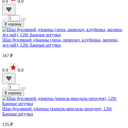
0
0
0.0
В корзину
Шар бурлящий д/ванны (липа, шоколад, клубника, малина,
зел.чай), 120г Банные штучки
167
₽
0
0
0.0
В корзину
Шар бурлящий д/ванны (ваниль,миндаль,орхидея), 120г
Банные штучки
135
₽