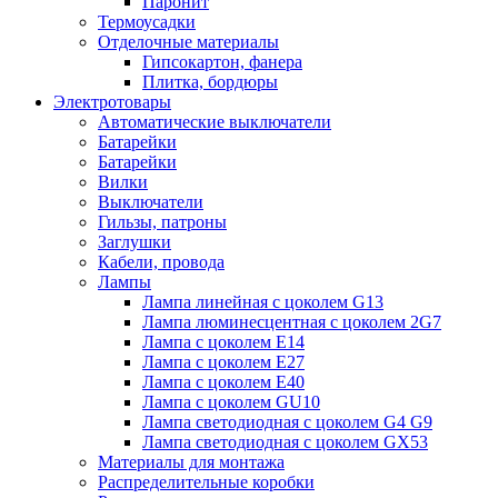
Паронит
Термоусадки
Отделочные материалы
Гипсокартон, фанера
Плитка, бордюры
Электротовары
Автоматические выключатели
Батарейки
Батарейки
Вилки
Выключатели
Гильзы, патроны
Заглушки
Кабели, провода
Лампы
Лампа линейная с цоколем G13
Лампа люминесцентная с цоколем 2G7
Лампа с цоколем E14
Лампа с цоколем E27
Лампа с цоколем E40
Лампа с цоколем GU10
Лампа светодиодная с цоколем G4 G9
Лампа светодиодная с цоколем GX53
Материалы для монтажа
Распределительные коробки