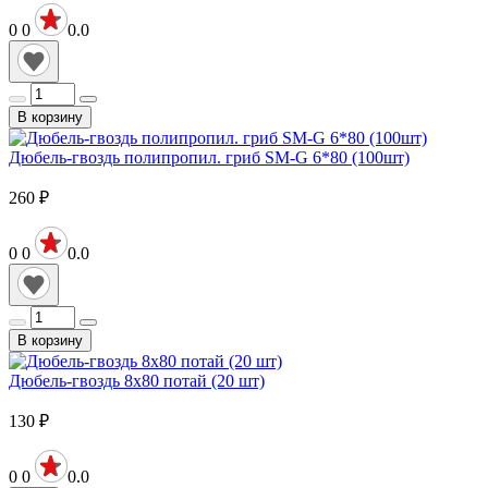
0
0
0.0
В корзину
Дюбель-гвоздь полипропил. гриб SM-G 6*80 (100шт)
260
₽
0
0
0.0
В корзину
Дюбель-гвоздь 8х80 потай (20 шт)
130
₽
0
0
0.0