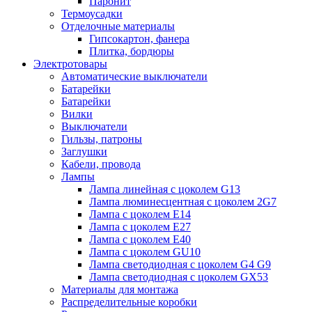
Паронит
Термоусадки
Отделочные материалы
Гипсокартон, фанера
Плитка, бордюры
Электротовары
Автоматические выключатели
Батарейки
Батарейки
Вилки
Выключатели
Гильзы, патроны
Заглушки
Кабели, провода
Лампы
Лампа линейная с цоколем G13
Лампа люминесцентная с цоколем 2G7
Лампа с цоколем E14
Лампа с цоколем E27
Лампа с цоколем E40
Лампа с цоколем GU10
Лампа светодиодная с цоколем G4 G9
Лампа светодиодная с цоколем GX53
Материалы для монтажа
Распределительные коробки