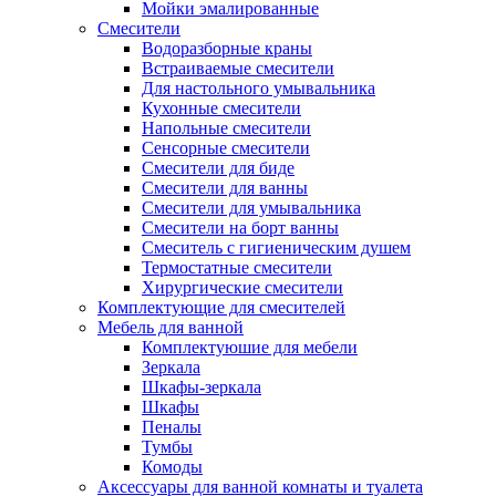
Мойки эмалированные
Смесители
Водоразборные краны
Встраиваемые смесители
Для настольного умывальника
Кухонные смесители
Напольные смесители
Сенсорные смесители
Смесители для биде
Смесители для ванны
Смесители для умывальника
Смесители на борт ванны
Смеситель с гигиеническим душем
Термостатные смесители
Хирургические смесители
Комплектующие для смесителей
Мебель для ванной
Комплектуюшие для мебели
Зеркала
Шкафы-зеркала
Шкафы
Пеналы
Тумбы
Комоды
Аксессуары для ванной комнаты и туалета