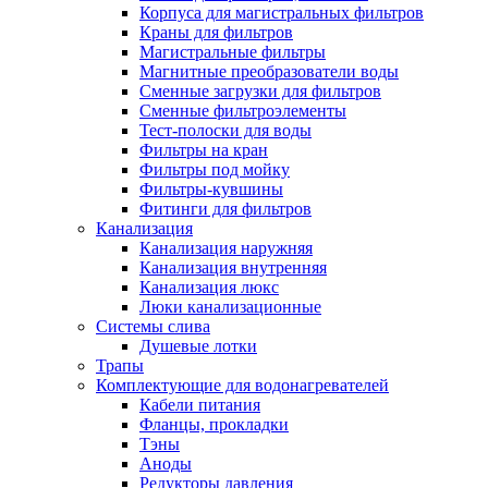
Корпуса для магистральных фильтров
Полезные статьи
Краны для фильтров
Магистральные фильтры
Магнитные преобразователи воды
Сменные загрузки для фильтров
Сменные фильтроэлементы
Тест-полоски для воды
Новости и Акции
Фильтры на кран
Фильтры под мойку
Фильтры-кувшины
Оплата и доставка
Фитинги для фильтров
Сервис-центр
Канализация
Канализация наружняя
Канализация внутренняя
Адреса Сервис-центров
Канализация люкс
Люки канализационные
Системы слива
Душевые лотки
Трапы
Условия возврата товара
Комплектующие для водонагревателей
Кабели питания
Фланцы, прокладки
Тэны
Аноды
Редукторы давления