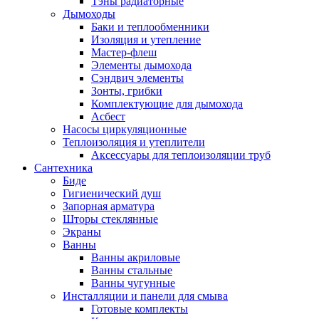
Тэны радиаторные
Дымоходы
Баки и теплообменники
Изоляция и утепление
Мастер-флеш
Элементы дымохода
Сэндвич элементы
Зонты, грибки
Комплектующие для дымохода
Асбест
Насосы циркуляционные
Теплоизоляция и утеплители
Аксессуары для теплоизоляции труб
Сантехника
Биде
Гигиенический душ
Запорная арматура
Шторы стеклянные
Экраны
Ванны
Ванны акриловые
Ванны стальные
Ванны чугунные
Инсталляции и панели для смыва
Готовые комплекты