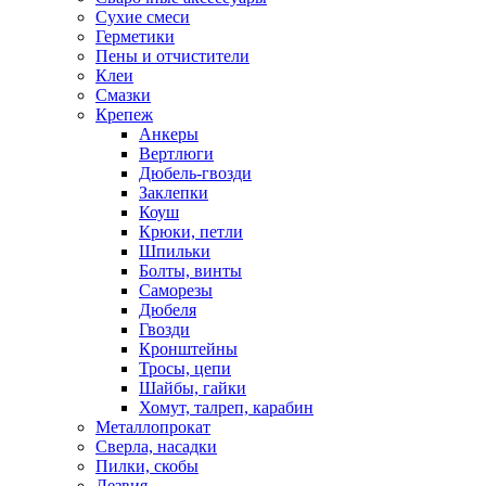
Сухие смеси
Герметики
Пены и отчистители
Клеи
Смазки
Крепеж
Анкеры
Вертлюги
Дюбель-гвозди
Заклепки
Коуш
Крюки, петли
Шпильки
Болты, винты
Саморезы
Дюбеля
Гвозди
Кронштейны
Тросы, цепи
Шайбы, гайки
Хомут, талреп, карабин
Металлопрокат
Сверла, насадки
Пилки, скобы
Лезвия