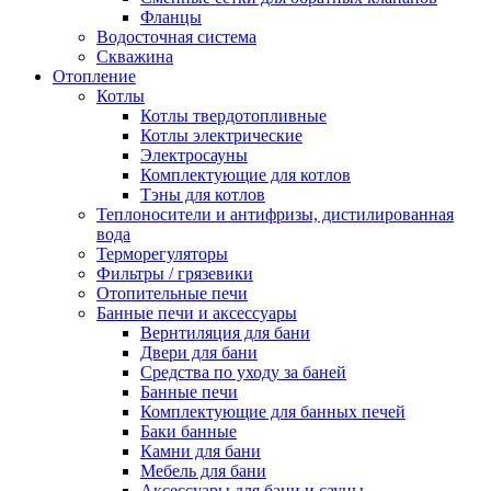
Фланцы
Водосточная система
Скважина
Отопление
Котлы
Котлы твердотопливные
Котлы электрические
Электросауны
Комплектующие для котлов
Тэны для котлов
Теплоносители и антифризы, дистилированная
вода
Терморегуляторы
Фильтры / грязевики
Отопительные печи
Банные печи и аксессуары
Вернтиляция для бани
Двери для бани
Средства по уходу за баней
Банные печи
Комплектующие для банных печей
Баки банные
Камни для бани
Мебель для бани
Аксессуары для бани и сауны