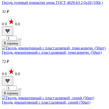
Гвоздь толевый покрытие цинк ГОСТ 4029-63 2,0х20 (100г.)
32
₽
0
0
0.0
В корзину
Гвоздь декоративный с пласт.шляпкой, темн.коричн. (50шт)
72
₽
0
0
0.0
В корзину
Гвоздь декоративный с пласт.шляпкой, синий (50шт)