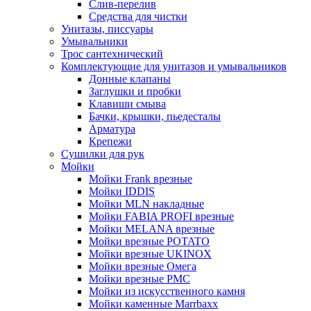
Слив-перелив
Средства для чистки
Унитазы, писсуары
Умывальники
Трос сантехнический
Комплектующие для унитазов и умывальников
Донные клапаны
Заглушки и пробки
Клавиши смыва
Бачки, крышки, пьедесталы
Арматура
Крепежи
Сушилки для рук
Мойки
Мойки Frank врезные
Мойки IDDIS
Мойки MLN накладные
Мойки FABIA PROFI врезные
Мойки MELANA врезные
Мойки врезные POTATO
Мойки врезные UKINOX
Мойки врезные Омега
Мойки врезные РМС
Мойки из искусственного камня
Мойки каменные Marrbaxx