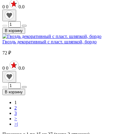
0
0
0.0
В корзину
Гвоздь декоративный с пласт. шляпкой, бордо
72
₽
0
0
0.0
В корзину
1
2
3
>
>|