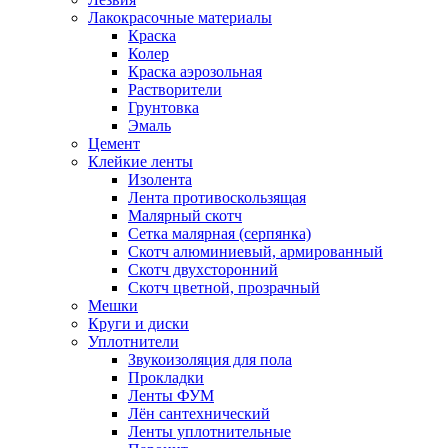
Лакокрасочные материалы
Краска
Колер
Краска аэрозольная
Растворители
Грунтовка
Эмаль
Цемент
Клейкие ленты
Изолента
Лента противоскользящая
Малярный скотч
Сетка малярная (серпянка)
Скотч алюминиевый, армированный
Скотч двухсторонний
Скотч цветной, прозрачный
Мешки
Круги и диски
Уплотнители
Звукоизоляция для пола
Прокладки
Ленты ФУМ
Лён сантехнический
Ленты уплотнительные