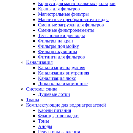
Корпуса для магистральных фильтров
Полезные статьи
Краны для фильтров
Магистральные фильтры
Магнитные преобразователи воды
Сменные загрузки для фильтров
Сменные фильтроэлементы
Тест-полоски для воды
Новости и Акции
Фильтры на кран
Фильтры под мойку
Фильтры-кувшины
Оплата и доставка
Фитинги для фильтров
Сервис-центр
Канализация
Канализация наружняя
Канализация внутренняя
Адреса Сервис-центров
Канализация люкс
Люки канализационные
Системы слива
Душевые лотки
Трапы
Условия возврата товара
Комплектующие для водонагревателей
Кабели питания
Фланцы, прокладки
Тэны
Аноды
Редукторы давления