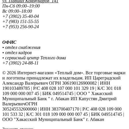
ул. Павших
Коммунаров, 141
Пн-Сб 09:00–19:00
Вс 09:00–18:00
+7 (3902) 35-40-04
+7 (983) 151-55-55
+7 (953) 256-90-24
ОФИС
• отдел снабжения
• отдел кадров
• сервисный центр Теплого дома
+7 (3902) 24-88-11
© 2026 Интернет-магазин «Теплый дом». Все торговые марки
и логотипы принадлежат их владельцам. ИП Цареградский
Александр Валерьевич ОГРН 306190126900082 | ИНН
190103489785 | Р/С 408 028 107 000 101 329 19 | К/С 301 018
109 000 000 007 45 | БИК 049514745 | ООО " Хакасский
Муниципальный Банк " г. Абакан ИП Капустян Дмитрий
ВалерьевичОГРН
305245532600060 | ИНН 383700407170 | Р/С 408 028 109 000
101 533 32 | К/С 301 018 109 000 000 007 45 | БИК 049514745 |
ООО "Хакасский Муниципальный Банк" г. Абакан