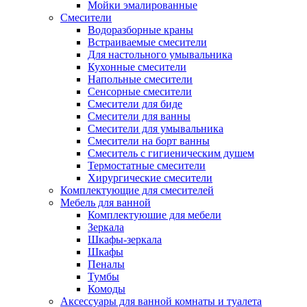
Мойки эмалированные
Смесители
Водоразборные краны
Встраиваемые смесители
Для настольного умывальника
Кухонные смесители
Напольные смесители
Сенсорные смесители
Смесители для биде
Смесители для ванны
Смесители для умывальника
Смесители на борт ванны
Смеситель с гигиеническим душем
Термостатные смесители
Хирургические смесители
Комплектующие для смесителей
Мебель для ванной
Комплектуюшие для мебели
Зеркала
Шкафы-зеркала
Шкафы
Пеналы
Тумбы
Комоды
Аксессуары для ванной комнаты и туалета