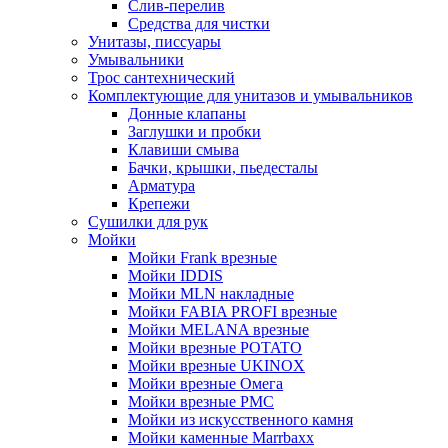
Слив-перелив
Средства для чистки
Унитазы, писсуары
Умывальники
Трос сантехнический
Комплектующие для унитазов и умывальников
Донные клапаны
Заглушки и пробки
Клавиши смыва
Бачки, крышки, пьедесталы
Арматура
Крепежи
Сушилки для рук
Мойки
Мойки Frank врезные
Мойки IDDIS
Мойки MLN накладные
Мойки FABIA PROFI врезные
Мойки MELANA врезные
Мойки врезные POTATO
Мойки врезные UKINOX
Мойки врезные Омега
Мойки врезные РМС
Мойки из искусственного камня
Мойки каменные Marrbaxx