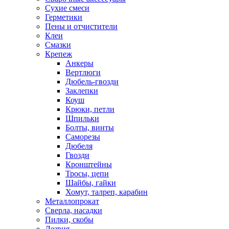
Сухие смеси
Герметики
Пены и отчистители
Клеи
Смазки
Крепеж
Анкеры
Вертлюги
Дюбель-гвозди
Заклепки
Коуш
Крюки, петли
Шпильки
Болты, винты
Саморезы
Дюбеля
Гвозди
Кронштейны
Тросы, цепи
Шайбы, гайки
Хомут, талреп, карабин
Металлопрокат
Сверла, насадки
Пилки, скобы
Лезвия