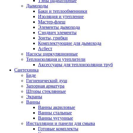
Тэны радиаторные
Дымоходы
Баки и теплообменники
Изоляция и утепление
Мастер-флеш
Элементы дымохода
Сэндвич элементы
Зонты, грибки
Комплектующие для дымохода
Асбест
Насосы циркуляционные
Теплоизоляция и утеплители
Аксессуары для теплоизоляции труб
Сантехника
Биде
Гигиенический душ
Запорная арматура
Шторы стеклянные
Экраны
Ванны
Ванны акриловые
Ванны стальные
Ванны чугунные
Инсталляции и панели для смыва
Готовые комплекты