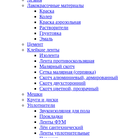
Лакокрасочные материалы
Краска
Колер
Краска аэрозольная
Растворители
Грунтовка
Эмаль
Цемент
Клейкие ленты
Изолента
Лента противоскользящая
Малярный скотч
Сетка малярная (серпянка)
Скотч алюминиевый, армированный
Скотч двухсторонний
Скотч цветной, прозрачный
Мешки
Круги и диски
Уплотнители
Звукоизоляция для пола
Прокладки
Ленты ФУМ
Лён сантехнический
Ленты уплотнительные