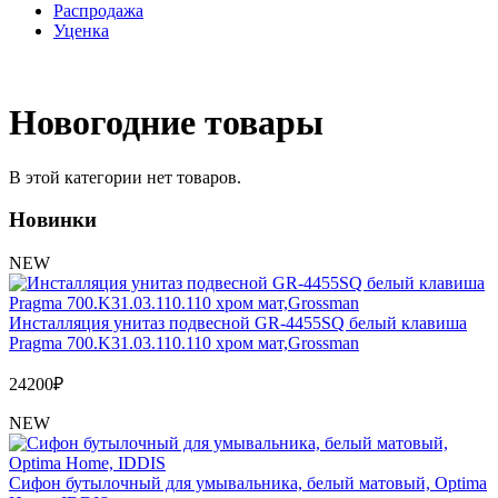
Распродажа
Уценка
Новогодние товары
В этой категории нет товаров.
Новинки
NEW
Инсталляция унитаз подвесной GR-4455SQ белый клавиша
Pragma 700.K31.03.110.110 хром мат,Grossman
24200
₽
NEW
Сифон бутылочный для умывальника, белый матовый, Optima