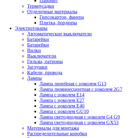
Паронит
Термоусадки
Отделочные материалы
Гипсокартон, фанера
Плитка, бордюры
Электротовары
Автоматические выключатели
Батарейки
Батарейки
Вилки
Выключатели
Гильзы, патроны
Заглушки
Кабели, провода
Лампы
Лампа линейная с цоколем G13
Лампа люминесцентная с цоколем 2G7
Лампа с цоколем E14
Лампа с цоколем E27
Лампа с цоколем E40
Лампа с цоколем GU10
Лампа светодиодная с цоколем G4 G9
Лампа светодиодная с цоколем GX53
Материалы для монтажа
Распределительные коробки