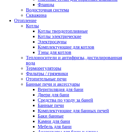
Фланцы
Водосточная система
Скважина
Отопление
Котлы
Котлы твердотопливные
Котлы электрические
Электросауны
Комплектующие для котлов
Тэны для котлов
Теплоносители и антифризы, дистилированная
вода
Терморегуляторы
Фильтры / грязевики
Отопительные печи
Банные печи и аксессуары
Вернтиляция для бани
Двери для бани
Средства по уходу за баней
Банные печи
Комплектующие для банных печей
Баки банные
Камни для бани
Мебель для бани
Аксессуары для бани и сауны