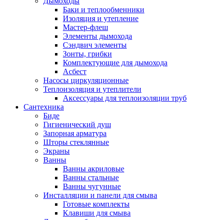
Дымоходы
Баки и теплообменники
Изоляция и утепление
Мастер-флеш
Элементы дымохода
Сэндвич элементы
Зонты, грибки
Комплектующие для дымохода
Асбест
Насосы циркуляционные
Теплоизоляция и утеплители
Аксессуары для теплоизоляции труб
Сантехника
Биде
Гигиенический душ
Запорная арматура
Шторы стеклянные
Экраны
Ванны
Ванны акриловые
Ванны стальные
Ванны чугунные
Инсталляции и панели для смыва
Готовые комплекты
Клавиши для смыва