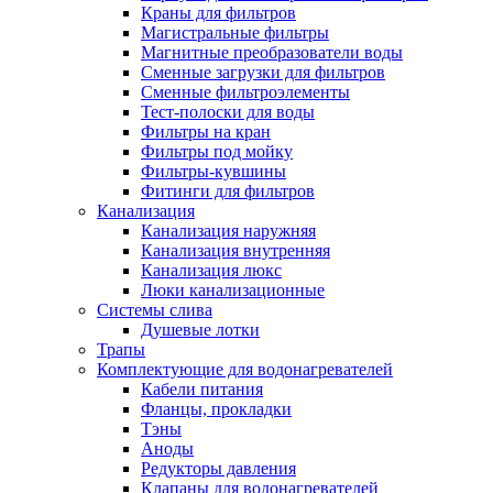
Краны для фильтров
Полезные статьи
Магистральные фильтры
Магнитные преобразователи воды
Сменные загрузки для фильтров
Сменные фильтроэлементы
Тест-полоски для воды
Фильтры на кран
Новости и Акции
Фильтры под мойку
Фильтры-кувшины
Фитинги для фильтров
Оплата и доставка
Канализация
Сервис-центр
Канализация наружняя
Канализация внутренняя
Канализация люкс
Адреса Сервис-центров
Люки канализационные
Системы слива
Душевые лотки
Трапы
Комплектующие для водонагревателей
Условия возврата товара
Кабели питания
Фланцы, прокладки
Тэны
Аноды
Редукторы давления
Клапаны для водонагревателей