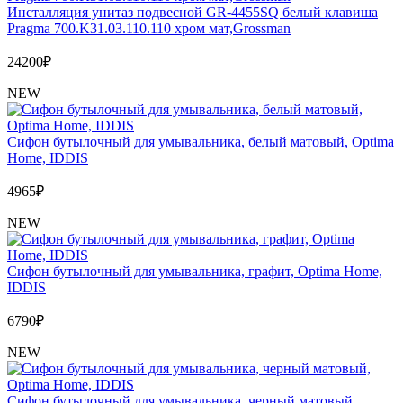
Инсталляция унитаз подвесной GR-4455SQ белый клавиша
Pragma 700.K31.03.110.110 хром мат,Grossman
24200
₽
NEW
Сифон бутылочный для умывальника, белый матовый, Optima
Home, IDDIS
4965
₽
NEW
Сифон бутылочный для умывальника, графит, Optima Home,
IDDIS
6790
₽
NEW
Сифон бутылочный для умывальника, черный матовый,