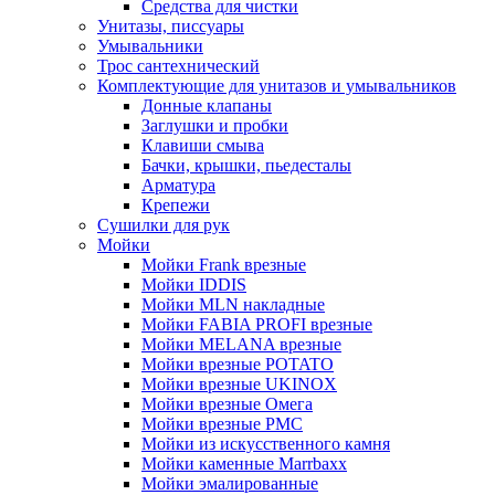
Средства для чистки
Унитазы, писсуары
Умывальники
Трос сантехнический
Комплектующие для унитазов и умывальников
Донные клапаны
Заглушки и пробки
Клавиши смыва
Бачки, крышки, пьедесталы
Арматура
Крепежи
Сушилки для рук
Мойки
Мойки Frank врезные
Мойки IDDIS
Мойки MLN накладные
Мойки FABIA PROFI врезные
Мойки MELANA врезные
Мойки врезные POTATO
Мойки врезные UKINOX
Мойки врезные Омега
Мойки врезные РМС
Мойки из искусственного камня
Мойки каменные Marrbaxx
Мойки эмалированные