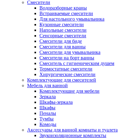
Смесители
Водоразборные краны
Встраиваемые смесители
Для настольного умывальника
Кухонные смесители
Напольные смесители
Сенсорные смесители
Смесители для биде
Смесители для ванны
Смесители для умывальника
Смесители на борт ванны
Смеситель с гигиеническим душем
Термостатные смесители
Хирургические смесители
Комплектующие для смесителей
Мебель для ванной
Комплектуюшие для мебели
Зеркала
Шкафы-зеркала
Шкафы
Пеналы
Тумбы
Комоды
Аксессуары для ванной комнаты и туалета
Звукоизоляционные комплекты