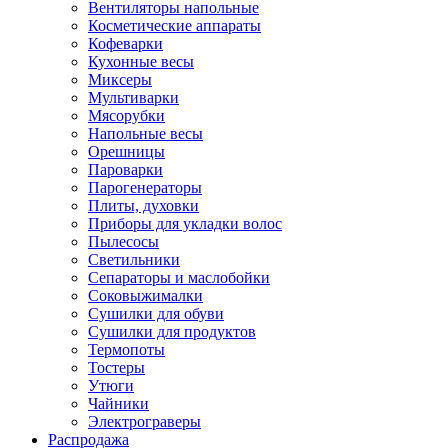
Вентиляторы напольные
Косметические аппараты
Кофеварки
Кухонные весы
Миксеры
Мультиварки
Мясорубки
Напольные весы
Орешницы
Пароварки
Парогенераторы
Плиты, духовки
Приборы для укладки волос
Пылесосы
Светильники
Сепараторы и маслобойки
Соковыжималки
Сушилки для обуви
Сушилки для продуктов
Термопоты
Тостеры
Утюги
Чайники
Электрограверы
Распродажа