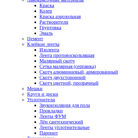
Краска
Колер
Краска аэрозольная
Растворители
Грунтовка
Эмаль
Цемент
Клейкие ленты
Изолента
Лента противоскользящая
Малярный скотч
Сетка малярная (серпянка)
Скотч алюминиевый, армированный
Скотч двухсторонний
Скотч цветной, прозрачный
Мешки
Круги и диски
Уплотнители
Звукоизоляция для пола
Прокладки
Ленты ФУМ
Лён сантехнический
Ленты уплотнительные
Паронит