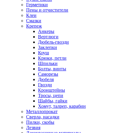
Герметики
Пены и отчистители
Клеи
Смазки
Крепеж
Анкеры
Вертлюги
Дюбель-гвозди
Заклепки
Коуш
Крюки, петли
Шпильки
Болты, винты
Саморезы
Дюбеля
Гвозди
Кронштейны
Тросы, цепи
Шайбы, гайки
Хомут, талреп, карабин
Металлопрокат
Сверла, насадки
Пилки, скобы
Лезвия
Лакокрасочные материалы