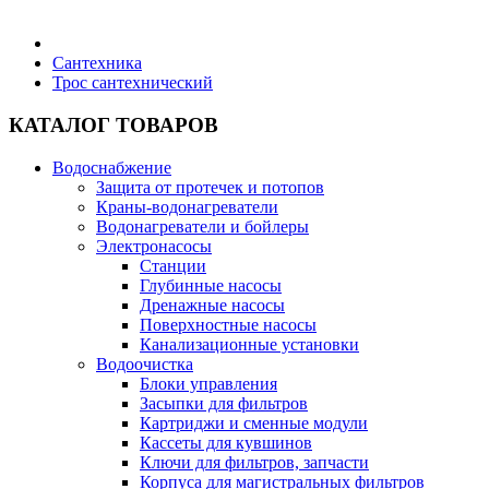
Бытовая техника
Сантехника
Трос сантехнический
Хозяйственные товары
КАТАЛОГ ТОВАРОВ
Водоснабжение
Защита от протечек и потопов
Краны-водонагреватели
Строительные товары
Водонагреватели и бойлеры
Электронасосы
Станции
Глубинные насосы
Дренажные насосы
Поверхностные насосы
Все для бани
Канализационные установки
Водоочистка
Блоки управления
Засыпки для фильтров
Картриджи и сменные модули
Кассеты для кувшинов
Блог
Ключи для фильтров, запчасти
Корпуса для магистральных фильтров