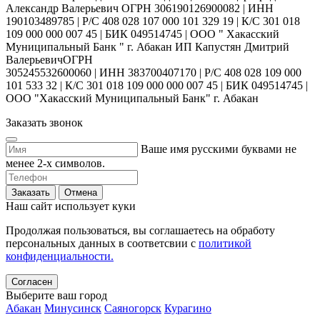
Александр Валерьевич ОГРН 306190126900082 | ИНН
190103489785 | Р/С 408 028 107 000 101 329 19 | К/С 301 018
109 000 000 007 45 | БИК 049514745 | ООО " Хакасский
Муниципальный Банк " г. Абакан ИП Капустян Дмитрий
ВалерьевичОГРН
305245532600060 | ИНН 383700407170 | Р/С 408 028 109 000
101 533 32 | К/С 301 018 109 000 000 007 45 | БИК 049514745 |
ООО "Хакасский Муниципальный Банк" г. Абакан
Заказать звонок
Ваше имя русскими буквами не
менее 2-х символов.
Заказать
Отмена
Наш сайт использует куки
Продолжая пользоваться, вы соглашаетесь на обработу
персональных данных в соответсвии с
политикой
конфиденциальности.
Согласен
Выберите ваш город
Абакан
Минусинск
Саяногорск
Курагино