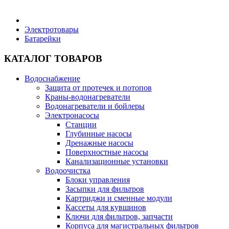
Бытовая техника
Электротовары
Батарейки
Хозяйственные товары
КАТАЛОГ ТОВАРОВ
Водоснабжение
Защита от протечек и потопов
Краны-водонагреватели
Строительные товары
Водонагреватели и бойлеры
Электронасосы
Станции
Глубинные насосы
Дренажные насосы
Поверхностные насосы
Все для бани
Канализационные установки
Водоочистка
Блоки управления
Засыпки для фильтров
Картриджи и сменные модули
Кассеты для кувшинов
Блог
Ключи для фильтров, запчасти
Корпуса для магистральных фильтров