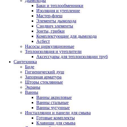
Дымоходы
Баки и теплообменники
Изоляция и утепление
Мастер-флеш
Элементы дымохода
Сэндвич элементы
Зонты, грибки
Комплектующие для дымохода
Асбест
Насосы циркуляционные
Теплоизоляция и утеплители
Аксессуары для теплоизоляции труб
Сантехника
Биде
Гигиенический душ
Запорная арматура
Шторы стеклянные
Экраны
Ванны
Ванны акриловые
Ванны стальные
Ванны чугунные
Инсталляции и панели для смыва
Готовые комплекты
Клавиши для смыва