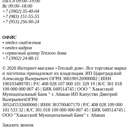
Пн-Сб 09:00–19:00
Вс 09:00–18:00
+7 (3902) 35-40-04
+7 (983) 151-55-55
+7 (953) 256-90-24
ОФИС
• отдел снабжения
• отдел кадров
• сервисный центр Теплого дома
+7 (3902) 24-88-11
© 2026 Интернет-магазин «Теплый дом». Все торговые марки
и логотипы принадлежат их владельцам. ИП Цареградский
Александр Валерьевич ОГРН 306190126900082 | ИНН
190103489785 | Р/С 408 028 107 000 101 329 19 | К/С 301 018
109 000 000 007 45 | БИК 049514745 | ООО " Хакасский
Муниципальный Банк " г. Абакан ИП Капустян Дмитрий
ВалерьевичОГРН
305245532600060 | ИНН 383700407170 | Р/С 408 028 109 000
101 533 32 | К/С 301 018 109 000 000 007 45 | БИК 049514745 |
ООО "Хакасский Муниципальный Банк" г. Абакан
Заказать звонок