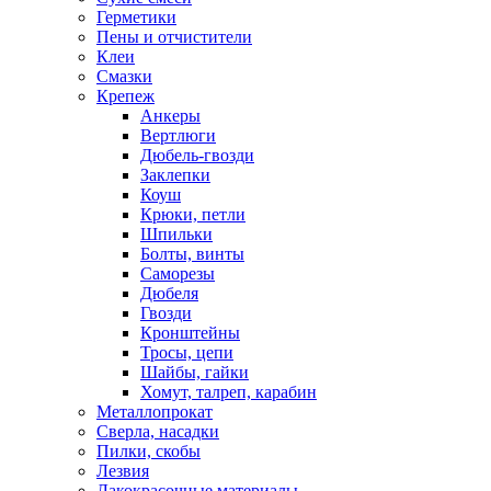
Герметики
Пены и отчистители
Клеи
Смазки
Крепеж
Анкеры
Вертлюги
Дюбель-гвозди
Заклепки
Коуш
Крюки, петли
Шпильки
Болты, винты
Саморезы
Дюбеля
Гвозди
Кронштейны
Тросы, цепи
Шайбы, гайки
Хомут, талреп, карабин
Металлопрокат
Сверла, насадки
Пилки, скобы
Лезвия
Лакокрасочные материалы