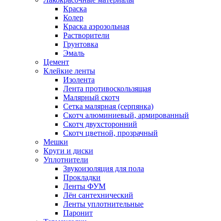
Краска
Колер
Краска аэрозольная
Растворители
Грунтовка
Эмаль
Цемент
Клейкие ленты
Изолента
Лента противоскользящая
Малярный скотч
Сетка малярная (серпянка)
Скотч алюминиевый, армированный
Скотч двухсторонний
Скотч цветной, прозрачный
Мешки
Круги и диски
Уплотнители
Звукоизоляция для пола
Прокладки
Ленты ФУМ
Лён сантехнический
Ленты уплотнительные
Паронит