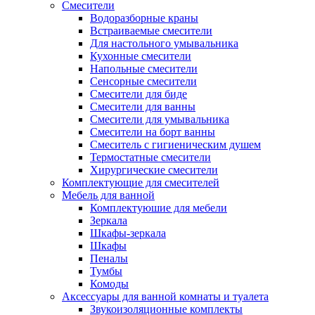
Смесители
Водоразборные краны
Встраиваемые смесители
Для настольного умывальника
Кухонные смесители
Напольные смесители
Сенсорные смесители
Смесители для биде
Смесители для ванны
Смесители для умывальника
Смесители на борт ванны
Смеситель с гигиеническим душем
Термостатные смесители
Хирургические смесители
Комплектующие для смесителей
Мебель для ванной
Комплектуюшие для мебели
Зеркала
Шкафы-зеркала
Шкафы
Пеналы
Тумбы
Комоды
Аксессуары для ванной комнаты и туалета
Звукоизоляционные комплекты