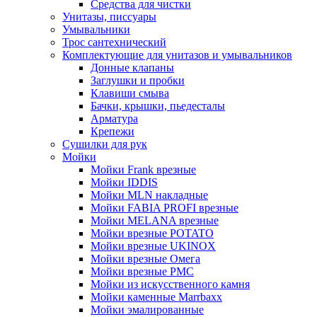
Средства для чистки
Унитазы, писсуары
Умывальники
Трос сантехнический
Комплектующие для унитазов и умывальников
Донные клапаны
Заглушки и пробки
Клавиши смыва
Бачки, крышки, пьедесталы
Арматура
Крепежи
Сушилки для рук
Мойки
Мойки Frank врезные
Мойки IDDIS
Мойки MLN накладные
Мойки FABIA PROFI врезные
Мойки MELANA врезные
Мойки врезные POTATO
Мойки врезные UKINOX
Мойки врезные Омега
Мойки врезные РМС
Мойки из искусственного камня
Мойки каменные Marrbaxx
Мойки эмалированные