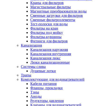
Краны для фильтров
Полезные статьи
Магистральные фильтры
Магнитные преобразователи воды
Сменные загрузки для фильтров
Сменные фильтроэлементы
Тест-полоски для воды
Фильтры на кран
Новости и Акции
Фильтры под мойку
Фильтры-кувшины
Фитинги для фильтров
Оплата и доставка
Канализация
Сервис-центр
Канализация наружняя
Канализация внутренняя
Канализация люкс
Адреса Сервис-центров
Люки канализационные
Системы слива
Душевые лотки
Трапы
Комплектующие для водонагревателей
Условия возврата товара
Кабели питания
Фланцы, прокладки
Тэны
Аноды
Редукторы давления
Клапаны для водонагревателей