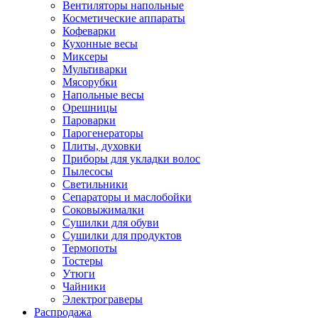
Вентиляторы напольные
Косметические аппараты
Кофеварки
Кухонные весы
Миксеры
Мультиварки
Мясорубки
Напольные весы
Орешницы
Пароварки
Парогенераторы
Плиты, духовки
Приборы для укладки волос
Пылесосы
Светильники
Сепараторы и маслобойки
Соковыжималки
Сушилки для обуви
Сушилки для продуктов
Термопоты
Тостеры
Утюги
Чайники
Электрограверы
Распродажа