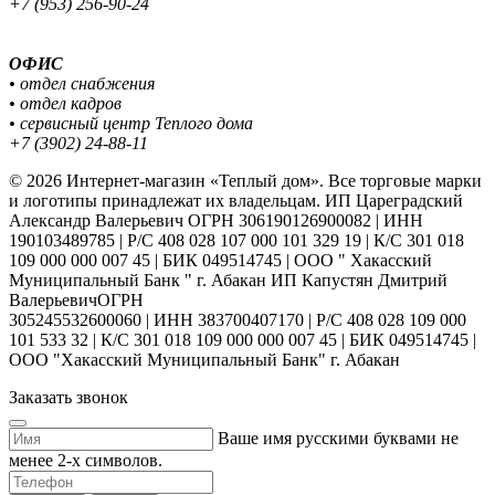
+7 (953) 256-90-24
ОФИС
• отдел снабжения
• отдел кадров
• сервисный центр Теплого дома
+7 (3902) 24-88-11
© 2026 Интернет-магазин «Теплый дом». Все торговые марки
и логотипы принадлежат их владельцам. ИП Цареградский
Александр Валерьевич ОГРН 306190126900082 | ИНН
190103489785 | Р/С 408 028 107 000 101 329 19 | К/С 301 018
109 000 000 007 45 | БИК 049514745 | ООО " Хакасский
Муниципальный Банк " г. Абакан ИП Капустян Дмитрий
ВалерьевичОГРН
305245532600060 | ИНН 383700407170 | Р/С 408 028 109 000
101 533 32 | К/С 301 018 109 000 000 007 45 | БИК 049514745 |
ООО "Хакасский Муниципальный Банк" г. Абакан
Заказать звонок
Ваше имя русскими буквами не
менее 2-х символов.