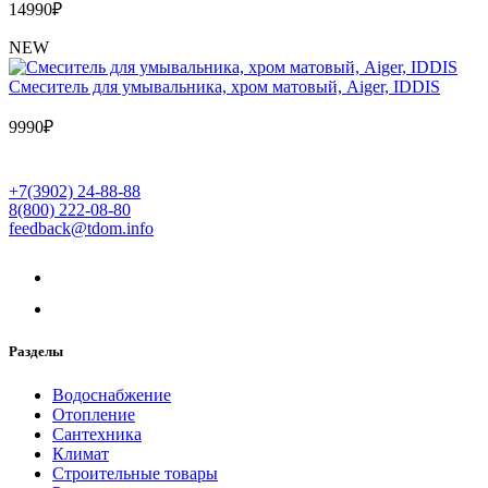
14990
₽
NEW
Cмеситель для умывальника, хром матовый, Aiger, IDDIS
9990
₽
+7(3902) 24-88-88
8(800) 222-08-80
feedback@tdom.info
Разделы
Водоснабжение
Отопление
Сантехника
Климат
Строительные товары