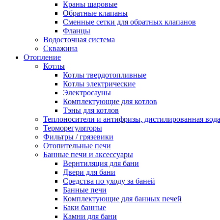
Краны шаровые
Обратные клапаны
Сменные сетки для обратных клапанов
Фланцы
Водосточная система
Скважина
Отопление
Котлы
Котлы твердотопливные
Котлы электрические
Электросауны
Комплектующие для котлов
Тэны для котлов
Теплоносители и антифризы, дистилированная вод
Терморегуляторы
Фильтры / грязевики
Отопительные печи
Банные печи и аксессуары
Вернтиляция для бани
Двери для бани
Средства по уходу за баней
Банные печи
Комплектующие для банных печей
Баки банные
Камни для бани