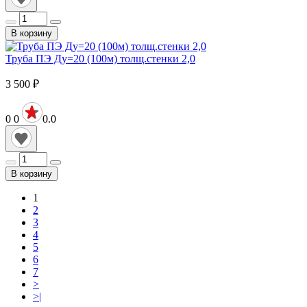
В корзину
Труба ПЭ Ду=20 (100м) толщ.стенки 2,0
3 500
₽
0
0
0.0
В корзину
1
2
3
4
5
6
7
>
>|