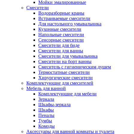
Мойки эмалированные
Смесители
Водоразборные краны
Встраиваемые смесители
Для настольного умывальника
Кухонные смесители
Напольные смесители
Сенсорные смесители
Смесители для биде
Смесители для ванны
Смесители для умывальника
Смесители на борт ванны
Смеситель с гигиеническим душем
Термостатные смесители
Хирургические смесители
Комплектующие для смесителей
Мебель для ванной
Комплектуюшие для мебели
Зеркала
Шкафы-зеркала
Шкафы
Пеналы
Тумбы
Комоды
Аксессуары для ванной комнаты и туалета