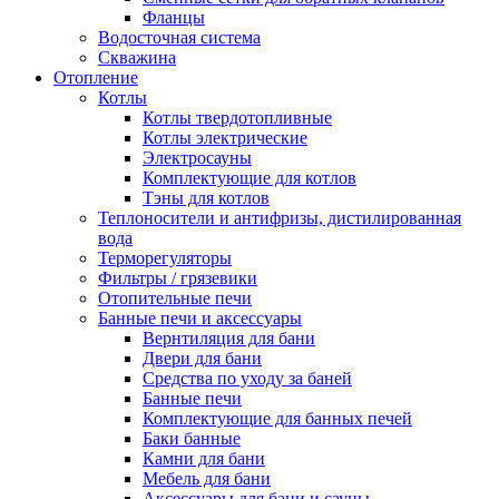
Фланцы
Водосточная система
Скважина
Отопление
Котлы
Котлы твердотопливные
Котлы электрические
Электросауны
Комплектующие для котлов
Тэны для котлов
Теплоносители и антифризы, дистилированная
вода
Терморегуляторы
Фильтры / грязевики
Отопительные печи
Банные печи и аксессуары
Вернтиляция для бани
Двери для бани
Средства по уходу за баней
Банные печи
Комплектующие для банных печей
Баки банные
Камни для бани
Мебель для бани
Аксессуары для бани и сауны