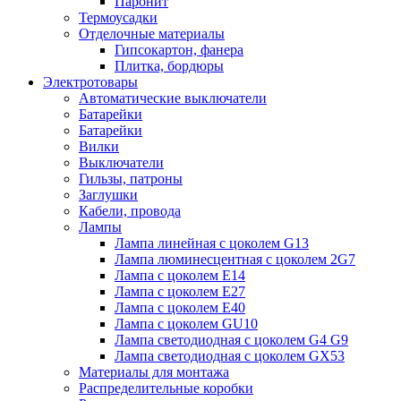
Паронит
Термоусадки
Отделочные материалы
Гипсокартон, фанера
Плитка, бордюры
Электротовары
Автоматические выключатели
Батарейки
Батарейки
Вилки
Выключатели
Гильзы, патроны
Заглушки
Кабели, провода
Лампы
Лампа линейная с цоколем G13
Лампа люминесцентная с цоколем 2G7
Лампа с цоколем E14
Лампа с цоколем E27
Лампа с цоколем E40
Лампа с цоколем GU10
Лампа светодиодная с цоколем G4 G9
Лампа светодиодная с цоколем GX53
Материалы для монтажа
Распределительные коробки