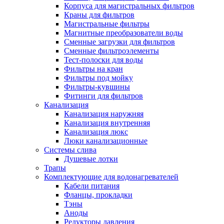
Корпуса для магистральных фильтров
Полезные статьи
Краны для фильтров
Магистральные фильтры
Магнитные преобразователи воды
Сменные загрузки для фильтров
Сменные фильтроэлементы
Тест-полоски для воды
Новости и Акции
Фильтры на кран
Фильтры под мойку
Фильтры-кувшины
Оплата и доставка
Фитинги для фильтров
Сервис-центр
Канализация
Канализация наружняя
Канализация внутренняя
Адреса Сервис-центров
Канализация люкс
Люки канализационные
Системы слива
Душевые лотки
Трапы
Условия возврата товара
Комплектующие для водонагревателей
Кабели питания
Фланцы, прокладки
Тэны
Аноды
Редукторы давления