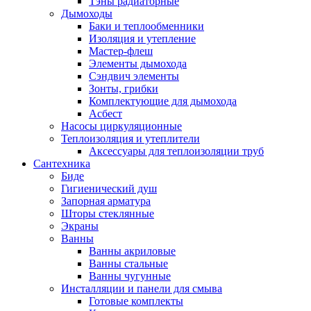
Тэны радиаторные
Дымоходы
Баки и теплообменники
Изоляция и утепление
Мастер-флеш
Элементы дымохода
Сэндвич элементы
Зонты, грибки
Комплектующие для дымохода
Асбест
Насосы циркуляционные
Теплоизоляция и утеплители
Аксессуары для теплоизоляции труб
Сантехника
Биде
Гигиенический душ
Запорная арматура
Шторы стеклянные
Экраны
Ванны
Ванны акриловые
Ванны стальные
Ванны чугунные
Инсталляции и панели для смыва
Готовые комплекты