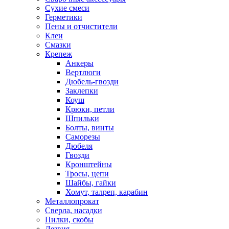
Сухие смеси
Герметики
Пены и отчистители
Клеи
Смазки
Крепеж
Анкеры
Вертлюги
Дюбель-гвозди
Заклепки
Коуш
Крюки, петли
Шпильки
Болты, винты
Саморезы
Дюбеля
Гвозди
Кронштейны
Тросы, цепи
Шайбы, гайки
Хомут, талреп, карабин
Металлопрокат
Сверла, насадки
Пилки, скобы
Лезвия