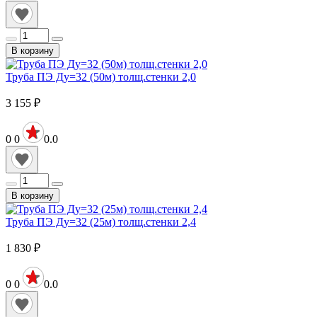
В корзину
Труба ПЭ Ду=32 (50м) толщ.стенки 2,0
3 155
₽
0
0
0.0
В корзину
Труба ПЭ Ду=32 (25м) толщ.стенки 2,4
1 830
₽
0
0
0.0