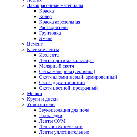
Лакокрасочные материалы
Краска
Колер
Краска аэрозольная
Растворители
Грунтовка
Эмаль
Цемент
Клейкие ленты
Изолента
Лента противоскользящая
Малярный скотч
Сетка малярная (серпянка)
Скотч алюминиевый, армированный
Скотч двухсторонний
Скотч цветной, прозрачный
Мешки
Круги и диски
Уплотнители
Звукоизоляция для пола
Прокладки
Ленты ФУМ
Лён сантехнический
Ленты уплотнительные