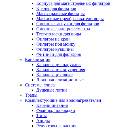
Корпуса для магистральных фильтров
Полезные статьи
Краны для фильтров
Магистральные фильтры
Магнитные преобразователи воды
Сменные загрузки для фильтров
Сменные фильтроэлементы
Тест-полоски для воды
Новости и Акции
Фильтры на кран
Фильтры под мойку
Фильтры-кувшины
Оплата и доставка
Фитинги для фильтров
Сервис-центр
Канализация
Канализация наружняя
Канализация внутренняя
Адреса Сервис-центров
Канализация люкс
Люки канализационные
Системы слива
Душевые лотки
Трапы
Условия возврата товара
Комплектующие для водонагревателей
Кабели питания
Фланцы, прокладки
Тэны
Аноды
Редукторы давления