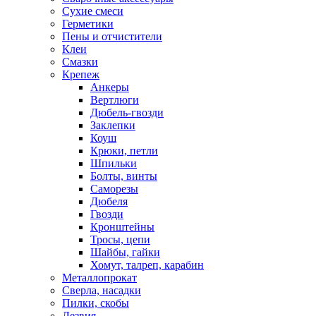
Сухие смеси
Герметики
Пены и отчистители
Клеи
Смазки
Крепеж
Анкеры
Вертлюги
Дюбель-гвозди
Заклепки
Коуш
Крюки, петли
Шпильки
Болты, винты
Саморезы
Дюбеля
Гвозди
Кронштейны
Тросы, цепи
Шайбы, гайки
Хомут, талреп, карабин
Металлопрокат
Сверла, насадки
Пилки, скобы
Лезвия