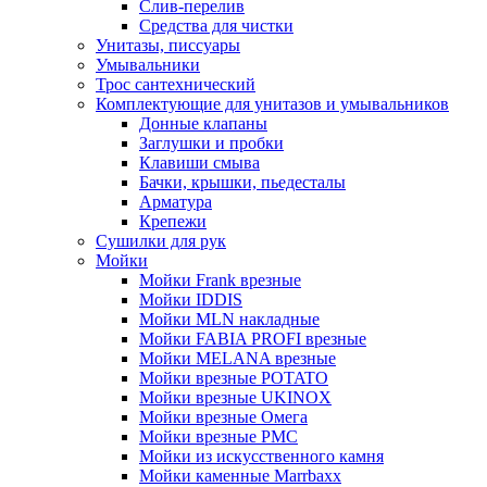
Слив-перелив
Средства для чистки
Унитазы, писсуары
Умывальники
Трос сантехнический
Комплектующие для унитазов и умывальников
Донные клапаны
Заглушки и пробки
Клавиши смыва
Бачки, крышки, пьедесталы
Арматура
Крепежи
Сушилки для рук
Мойки
Мойки Frank врезные
Мойки IDDIS
Мойки MLN накладные
Мойки FABIA PROFI врезные
Мойки MELANA врезные
Мойки врезные POTATO
Мойки врезные UKINOX
Мойки врезные Омега
Мойки врезные РМС
Мойки из искусственного камня
Мойки каменные Marrbaxx