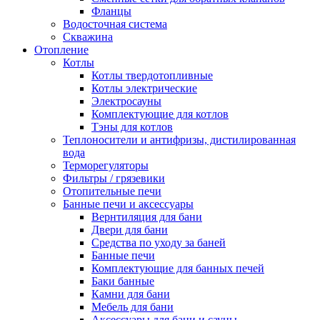
Фланцы
Водосточная система
Скважина
Отопление
Котлы
Котлы твердотопливные
Котлы электрические
Электросауны
Комплектующие для котлов
Тэны для котлов
Теплоносители и антифризы, дистилированная
вода
Терморегуляторы
Фильтры / грязевики
Отопительные печи
Банные печи и аксессуары
Вернтиляция для бани
Двери для бани
Средства по уходу за баней
Банные печи
Комплектующие для банных печей
Баки банные
Камни для бани
Мебель для бани
Аксессуары для бани и сауны