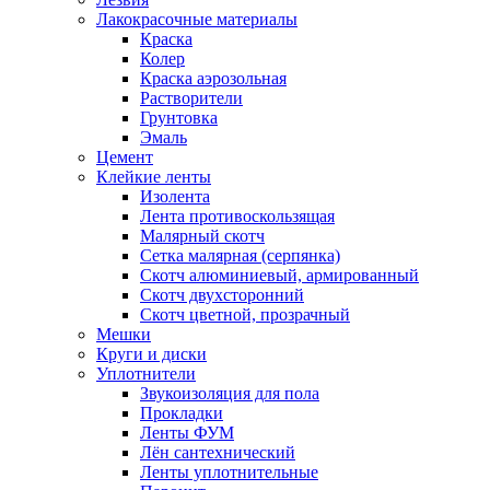
Лакокрасочные материалы
Краска
Колер
Краска аэрозольная
Растворители
Грунтовка
Эмаль
Цемент
Клейкие ленты
Изолента
Лента противоскользящая
Малярный скотч
Сетка малярная (серпянка)
Скотч алюминиевый, армированный
Скотч двухсторонний
Скотч цветной, прозрачный
Мешки
Круги и диски
Уплотнители
Звукоизоляция для пола
Прокладки
Ленты ФУМ
Лён сантехнический
Ленты уплотнительные