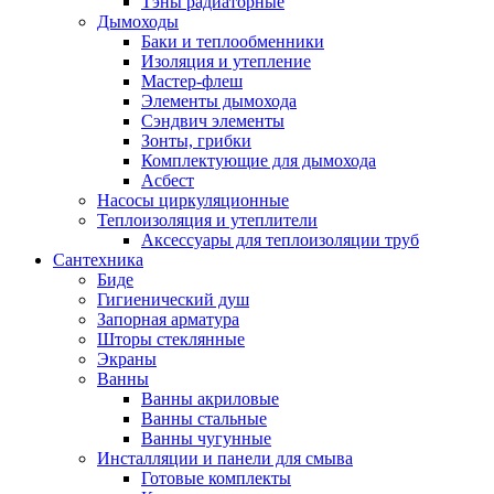
Тэны радиаторные
Дымоходы
Баки и теплообменники
Изоляция и утепление
Мастер-флеш
Элементы дымохода
Сэндвич элементы
Зонты, грибки
Комплектующие для дымохода
Асбест
Насосы циркуляционные
Теплоизоляция и утеплители
Аксессуары для теплоизоляции труб
Сантехника
Биде
Гигиенический душ
Запорная арматура
Шторы стеклянные
Экраны
Ванны
Ванны акриловые
Ванны стальные
Ванны чугунные
Инсталляции и панели для смыва
Готовые комплекты