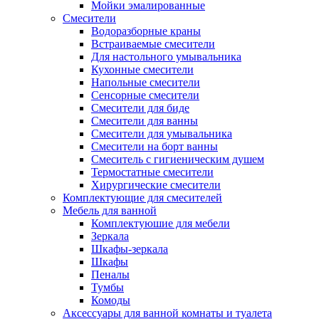
Мойки эмалированные
Смесители
Водоразборные краны
Встраиваемые смесители
Для настольного умывальника
Кухонные смесители
Напольные смесители
Сенсорные смесители
Смесители для биде
Смесители для ванны
Смесители для умывальника
Смесители на борт ванны
Смеситель с гигиеническим душем
Термостатные смесители
Хирургические смесители
Комплектующие для смесителей
Мебель для ванной
Комплектуюшие для мебели
Зеркала
Шкафы-зеркала
Шкафы
Пеналы
Тумбы
Комоды
Аксессуары для ванной комнаты и туалета