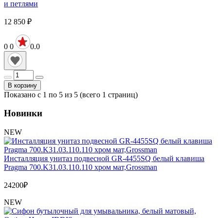
и петлями
12 850
₽
0
0
0.0
В корзину
Показано с 1 по 5 из 5 (всего 1 страниц)
Новинки
NEW
Инсталляция унитаз подвесной GR-4455SQ белый клавиша
Pragma 700.K31.03.110.110 хром мат,Grossman
24200
₽
NEW