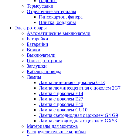
Паронит
Термоусадки
Отделочные материалы
Гипсокартон, фанера
Плитка, бордюры
Электротовары
Автоматические выключатели
Батарейки
Батарейки
Вилки
Выключатели
Гильзы, патроны
Заглушки
Кабели, провода
Лампы
Лампа линейная с цоколем G13
Лампа люминесцентная с цоколем 2G7
Лампа с цоколем E14
Лампа с цоколем E27
Лампа с цоколем E40
Лампа с цоколем GU10
Лампа светодиодная с цоколем G4 G9
Лампа светодиодная с цоколем GX53
Материалы для монтажа
Распределительные коробки