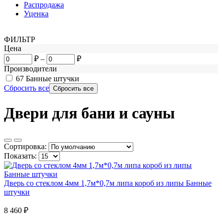
Распродажа
Уценка
ФИЛЬТР
Цена
₽
–
₽
Производители
67
Банные штучки
Сбросить все
Двери для бани и сауны
Сортировка:
Показать:
Дверь со стеклом 4мм 1,7м*0,7м липа короб из липы Банные
штучки
8 460
₽