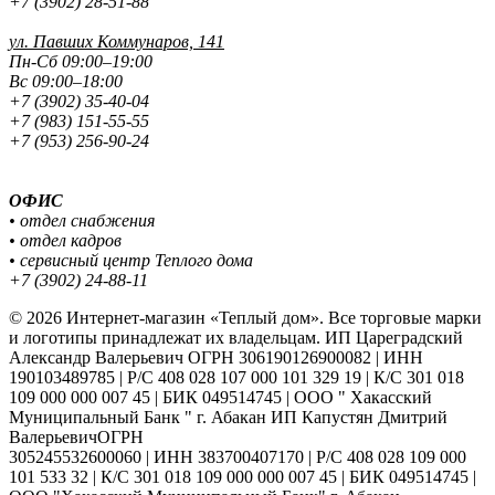
+7 (3902) 28-51-88
ул. Павших
Коммунаров, 141
Пн-Сб 09:00–19:00
Вс 09:00–18:00
+7 (3902) 35-40-04
+7 (983) 151-55-55
+7 (953) 256-90-24
ОФИС
• отдел снабжения
• отдел кадров
• сервисный центр Теплого дома
+7 (3902) 24-88-11
© 2026 Интернет-магазин «Теплый дом». Все торговые марки
и логотипы принадлежат их владельцам. ИП Цареградский
Александр Валерьевич ОГРН 306190126900082 | ИНН
190103489785 | Р/С 408 028 107 000 101 329 19 | К/С 301 018
109 000 000 007 45 | БИК 049514745 | ООО " Хакасский
Муниципальный Банк " г. Абакан ИП Капустян Дмитрий
ВалерьевичОГРН
305245532600060 | ИНН 383700407170 | Р/С 408 028 109 000
101 533 32 | К/С 301 018 109 000 000 007 45 | БИК 049514745 |