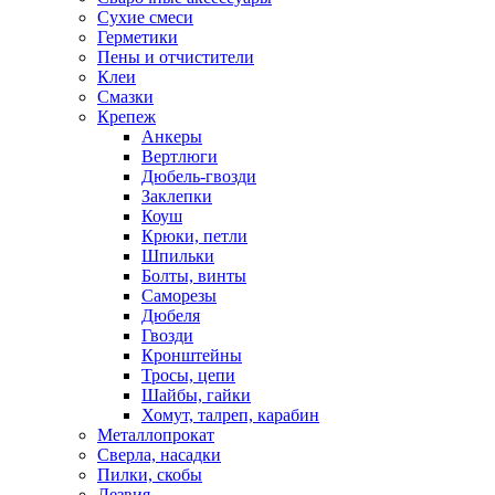
Сухие смеси
Герметики
Пены и отчистители
Клеи
Смазки
Крепеж
Анкеры
Вертлюги
Дюбель-гвозди
Заклепки
Коуш
Крюки, петли
Шпильки
Болты, винты
Саморезы
Дюбеля
Гвозди
Кронштейны
Тросы, цепи
Шайбы, гайки
Хомут, талреп, карабин
Металлопрокат
Сверла, насадки
Пилки, скобы
Лезвия