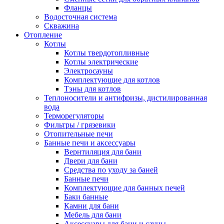
Фланцы
Водосточная система
Скважина
Отопление
Котлы
Котлы твердотопливные
Котлы электрические
Электросауны
Комплектующие для котлов
Тэны для котлов
Теплоносители и антифризы, дистилированная
вода
Терморегуляторы
Фильтры / грязевики
Отопительные печи
Банные печи и аксессуары
Вернтиляция для бани
Двери для бани
Средства по уходу за баней
Банные печи
Комплектующие для банных печей
Баки банные
Камни для бани
Мебель для бани
Аксессуары для бани и сауны