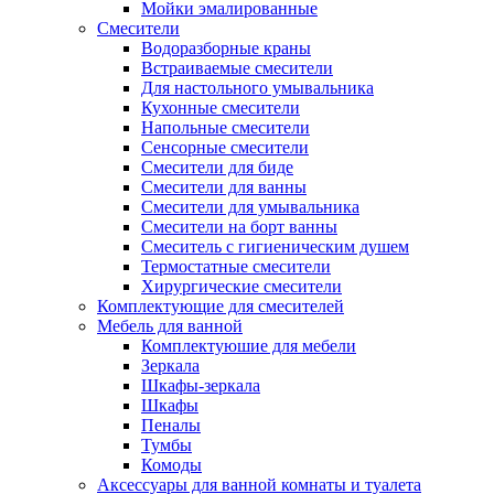
Мойки эмалированные
Смесители
Водоразборные краны
Встраиваемые смесители
Для настольного умывальника
Кухонные смесители
Напольные смесители
Сенсорные смесители
Смесители для биде
Смесители для ванны
Смесители для умывальника
Смесители на борт ванны
Смеситель с гигиеническим душем
Термостатные смесители
Хирургические смесители
Комплектующие для смесителей
Мебель для ванной
Комплектуюшие для мебели
Зеркала
Шкафы-зеркала
Шкафы
Пеналы
Тумбы
Комоды
Аксессуары для ванной комнаты и туалета