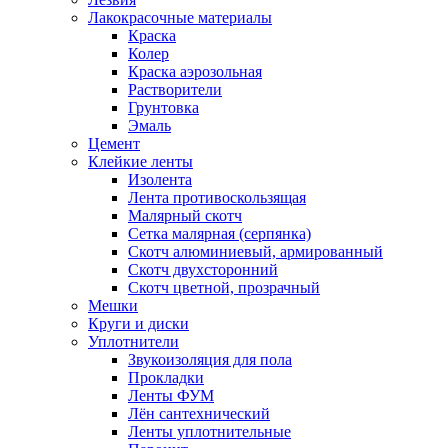
Лакокрасочные материалы
Краска
Колер
Краска аэрозольная
Растворители
Грунтовка
Эмаль
Цемент
Клейкие ленты
Изолента
Лента противоскользящая
Малярный скотч
Сетка малярная (серпянка)
Скотч алюминиевый, армированный
Скотч двухсторонний
Скотч цветной, прозрачный
Мешки
Круги и диски
Уплотнители
Звукоизоляция для пола
Прокладки
Ленты ФУМ
Лён сантехнический
Ленты уплотнительные