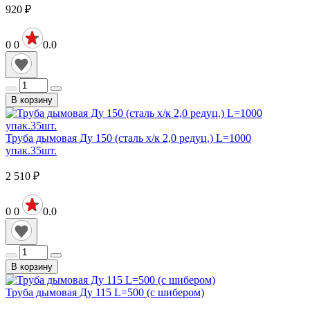
920
₽
0
0
0.0
В корзину
Труба дымовая Ду 150 (сталь х/к 2,0 редуц.) L=1000
упак.35шт.
2 510
₽
0
0
0.0
В корзину
Труба дымовая Ду 115 L=500 (с шибером)