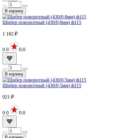
В корзину
Шибер поворотный (430/0,8мм) ф115
1 182
₽
0
0
0.0
В корзину
Шибер поворотный (430/0,5мм) ф115
921
₽
0
0
0.0
В корзину