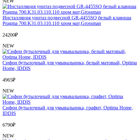
NEW
Инсталляция унитаз подвесной GR-4455SQ белый клавиша
Pragma 700.K31.03.110.110 хром мат,Grossman
24200
₽
NEW
Сифон бутылочный для умывальника, белый матовый, Optima
Home, IDDIS
4965
₽
NEW
Сифон бутылочный для умывальника, графит, Optima Home,
IDDIS
6790
₽
NEW