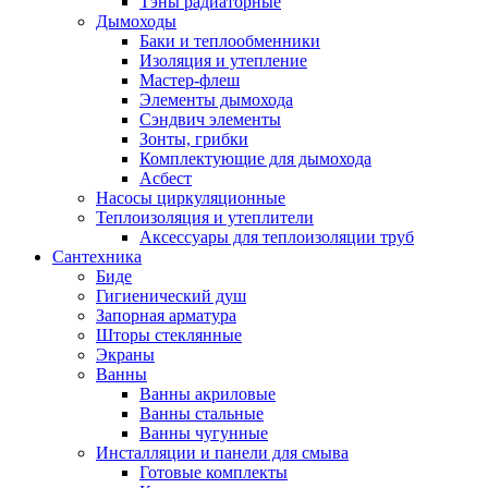
Тэны радиаторные
Дымоходы
Баки и теплообменники
Изоляция и утепление
Мастер-флеш
Элементы дымохода
Сэндвич элементы
Зонты, грибки
Комплектующие для дымохода
Асбест
Насосы циркуляционные
Теплоизоляция и утеплители
Аксессуары для теплоизоляции труб
Сантехника
Биде
Гигиенический душ
Запорная арматура
Шторы стеклянные
Экраны
Ванны
Ванны акриловые
Ванны стальные
Ванны чугунные
Инсталляции и панели для смыва
Готовые комплекты