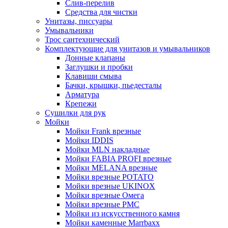
Слив-перелив
Средства для чистки
Унитазы, писсуары
Умывальники
Трос сантехнический
Комплектующие для унитазов и умывальников
Донные клапаны
Заглушки и пробки
Клавиши смыва
Бачки, крышки, пьедесталы
Арматура
Крепежи
Сушилки для рук
Мойки
Мойки Frank врезные
Мойки IDDIS
Мойки MLN накладные
Мойки FABIA PROFI врезные
Мойки MELANA врезные
Мойки врезные POTATO
Мойки врезные UKINOX
Мойки врезные Омега
Мойки врезные РМС
Мойки из искусственного камня
Мойки каменные Marrbaxx