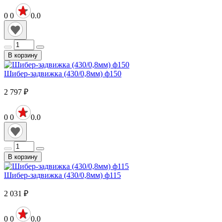
0
0
0.0
В корзину
Шибер-задвижка (430/0,8мм) ф150
2 797
₽
0
0
0.0
В корзину
Шибер-задвижка (430/0,8мм) ф115
2 031
₽
0
0
0.0