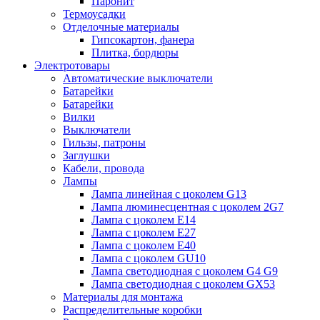
Паронит
Термоусадки
Отделочные материалы
Гипсокартон, фанера
Плитка, бордюры
Электротовары
Автоматические выключатели
Батарейки
Батарейки
Вилки
Выключатели
Гильзы, патроны
Заглушки
Кабели, провода
Лампы
Лампа линейная с цоколем G13
Лампа люминесцентная с цоколем 2G7
Лампа с цоколем E14
Лампа с цоколем E27
Лампа с цоколем E40
Лампа с цоколем GU10
Лампа светодиодная с цоколем G4 G9
Лампа светодиодная с цоколем GX53
Материалы для монтажа
Распределительные коробки