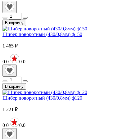
В корзину
Шибер поворотный (430/0,8мм) ф150
1 465
₽
0
0
0.0
В корзину
Шибер поворотный (430/0,8мм) ф120
1 221
₽
0
0
0.0