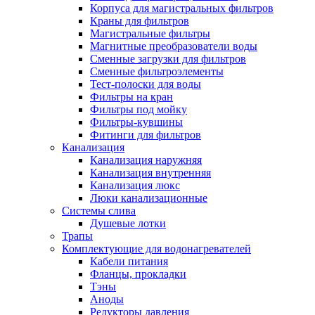
Корпуса для магистральных фильтров
Полезные статьи
Краны для фильтров
Магистральные фильтры
Магнитные преобразователи воды
Сменные загрузки для фильтров
Сменные фильтроэлементы
Тест-полоски для воды
Новости и Акции
Фильтры на кран
Фильтры под мойку
Фильтры-кувшины
Оплата и доставка
Фитинги для фильтров
Сервис-центр
Канализация
Канализация наружняя
Канализация внутренняя
Адреса Сервис-центров
Канализация люкс
Люки канализационные
Системы слива
Душевые лотки
Трапы
Условия возврата товара
Комплектующие для водонагревателей
Кабели питания
Фланцы, прокладки
Тэны
Аноды
Редукторы давления