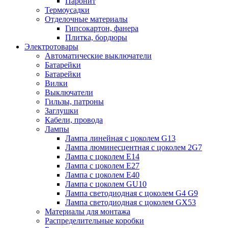
Паронит
Термоусадки
Отделочные материалы
Гипсокартон, фанера
Плитка, бордюры
Электротовары
Автоматические выключатели
Батарейки
Батарейки
Вилки
Выключатели
Гильзы, патроны
Заглушки
Кабели, провода
Лампы
Лампа линейная с цоколем G13
Лампа люминесцентная с цоколем 2G7
Лампа с цоколем E14
Лампа с цоколем E27
Лампа с цоколем E40
Лампа с цоколем GU10
Лампа светодиодная с цоколем G4 G9
Лампа светодиодная с цоколем GX53
Материалы для монтажа
Распределительные коробки