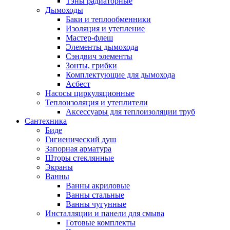
Тэны радиаторные
Дымоходы
Баки и теплообменники
Изоляция и утепление
Мастер-флеш
Элементы дымохода
Сэндвич элементы
Зонты, грибки
Комплектующие для дымохода
Асбест
Насосы циркуляционные
Теплоизоляция и утеплители
Аксессуары для теплоизоляции труб
Сантехника
Биде
Гигиенический душ
Запорная арматура
Шторы стеклянные
Экраны
Ванны
Ванны акриловые
Ванны стальные
Ванны чугунные
Инсталляции и панели для смыва
Готовые комплекты