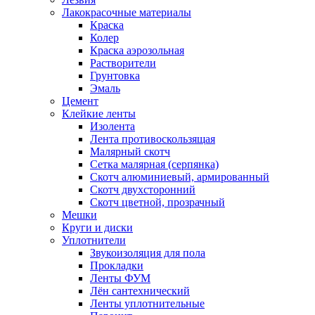
Лакокрасочные материалы
Краска
Колер
Краска аэрозольная
Растворители
Грунтовка
Эмаль
Цемент
Клейкие ленты
Изолента
Лента противоскользящая
Малярный скотч
Сетка малярная (серпянка)
Скотч алюминиевый, армированный
Скотч двухсторонний
Скотч цветной, прозрачный
Мешки
Круги и диски
Уплотнители
Звукоизоляция для пола
Прокладки
Ленты ФУМ
Лён сантехнический
Ленты уплотнительные