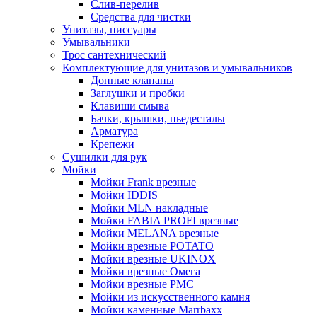
Слив-перелив
Средства для чистки
Унитазы, писсуары
Умывальники
Трос сантехнический
Комплектующие для унитазов и умывальников
Донные клапаны
Заглушки и пробки
Клавиши смыва
Бачки, крышки, пьедесталы
Арматура
Крепежи
Сушилки для рук
Мойки
Мойки Frank врезные
Мойки IDDIS
Мойки MLN накладные
Мойки FABIA PROFI врезные
Мойки MELANA врезные
Мойки врезные POTATO
Мойки врезные UKINOX
Мойки врезные Омега
Мойки врезные РМС
Мойки из искусственного камня
Мойки каменные Marrbaxx