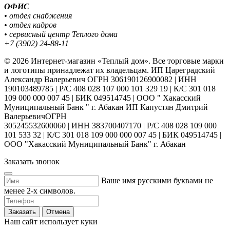
ОФИС
• отдел снабжения
• отдел кадров
• сервисный центр Теплого дома
+7 (3902) 24-88-11
© 2026 Интернет-магазин «Теплый дом». Все торговые марки
и логотипы принадлежат их владельцам. ИП Цареградский
Александр Валерьевич ОГРН 306190126900082 | ИНН
190103489785 | Р/С 408 028 107 000 101 329 19 | К/С 301 018
109 000 000 007 45 | БИК 049514745 | ООО " Хакасский
Муниципальный Банк " г. Абакан ИП Капустян Дмитрий
ВалерьевичОГРН
305245532600060 | ИНН 383700407170 | Р/С 408 028 109 000
101 533 32 | К/С 301 018 109 000 000 007 45 | БИК 049514745 |
ООО "Хакасский Муниципальный Банк" г. Абакан
Заказать звонок
Ваше имя русскими буквами не
менее 2-х символов.
Заказать
Отмена
Наш сайт использует куки