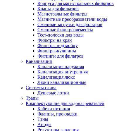
Корпуса для магистральных фильтров
Полезные статьи
Краны для фильтров
Магистральные фильтры
Магнитные преобразователи воды
Сменные загрузки для фильтров
Сменные фильтроэлементы
Тест-полоски для воды
Новости и Акции
Фильтры на кран
Фильтры под мойку
Фильтры-кувшины
Оплата и доставка
Фитинги для фильтров
Сервис-центр
Канализация
Канализация наружняя
Канализация внутренняя
Адреса Сервис-центров
Канализация люкс
Люки канализационные
Системы слива
Душевые лотки
Трапы
Условия возврата товара
Комплектующие для водонагревателей
Кабели питания
Фланцы, прокладки
Тэны
Аноды
Редукторы давления