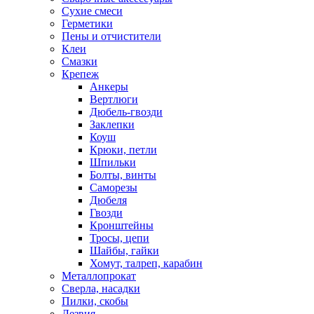
Сухие смеси
Герметики
Пены и отчистители
Клеи
Смазки
Крепеж
Анкеры
Вертлюги
Дюбель-гвозди
Заклепки
Коуш
Крюки, петли
Шпильки
Болты, винты
Саморезы
Дюбеля
Гвозди
Кронштейны
Тросы, цепи
Шайбы, гайки
Хомут, талреп, карабин
Металлопрокат
Сверла, насадки
Пилки, скобы
Лезвия