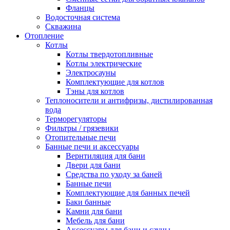
Фланцы
Водосточная система
Скважина
Отопление
Котлы
Котлы твердотопливные
Котлы электрические
Электросауны
Комплектующие для котлов
Тэны для котлов
Теплоносители и антифризы, дистилированная
вода
Терморегуляторы
Фильтры / грязевики
Отопительные печи
Банные печи и аксессуары
Вернтиляция для бани
Двери для бани
Средства по уходу за баней
Банные печи
Комплектующие для банных печей
Баки банные
Камни для бани
Мебель для бани
Аксессуары для бани и сауны