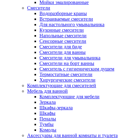
Мойки эмалированные
Смесители
Водоразборные краны
Встраиваемые смесители
Для настольного умывальника
Кухонные смесители
Напольные смесители
Сенсорные смесители
Смесители для биде
Смесители для ванны
Смесители для умывальника
Смесители на борт ванны
Смеситель с гигиеническим душем
Термостатные смесители
Хирургические смесители
Комплектующие для смесителей
Мебель для ванной
Комплектуюшие для мебели
Зеркала
Шкафы-зеркала
Шкафы
Пеналы
Тумбы
Комоды
Аксессуары для ванной комнаты и туалета