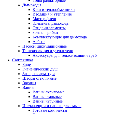
Тэны радиаторные
Дымоходы
Баки и теплообменники
Изоляция и утепление
Мастер-флеш
Элементы дымохода
Сэндвич элементы
Зонты, грибки
Комплектующие для дымохода
Асбест
Насосы циркуляционные
Теплоизоляция и утеплители
Аксессуары для теплоизоляции труб
Сантехника
Биде
Гигиенический душ
Запорная арматура
Шторы стеклянные
Экраны
Ванны
Ванны акриловые
Ванны стальные
Ванны чугунные
Инсталляции и панели для смыва
Готовые комплекты