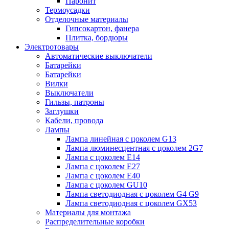
Паронит
Термоусадки
Отделочные материалы
Гипсокартон, фанера
Плитка, бордюры
Электротовары
Автоматические выключатели
Батарейки
Батарейки
Вилки
Выключатели
Гильзы, патроны
Заглушки
Кабели, провода
Лампы
Лампа линейная с цоколем G13
Лампа люминесцентная с цоколем 2G7
Лампа с цоколем E14
Лампа с цоколем E27
Лампа с цоколем E40
Лампа с цоколем GU10
Лампа светодиодная с цоколем G4 G9
Лампа светодиодная с цоколем GX53
Материалы для монтажа
Распределительные коробки