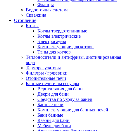
Фланцы
Водосточная система
Скважина
Отопление
Котлы
Котлы твердотопливные
Котлы электрические
Электросауны
Комплектующие для котлов
Тэны для котлов
Теплоносители и антифризы, дистилированная
вода
Терморегуляторы
Фильтры / грязевики
Отопительные печи
Банные печи и аксессуары
Вернтиляция для бани
Двери для бани
Средства по уходу за баней
Банные печи
Комплектующие для банных печей
Баки банные
Камни для бани
Мебель для бани
Аксессуары для бани и сауны