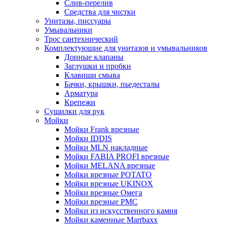
Слив-перелив
Средства для чистки
Унитазы, писсуары
Умывальники
Трос сантехнический
Комплектующие для унитазов и умывальников
Донные клапаны
Заглушки и пробки
Клавиши смыва
Бачки, крышки, пьедесталы
Арматура
Крепежи
Сушилки для рук
Мойки
Мойки Frank врезные
Мойки IDDIS
Мойки MLN накладные
Мойки FABIA PROFI врезные
Мойки MELANA врезные
Мойки врезные POTATO
Мойки врезные UKINOX
Мойки врезные Омега
Мойки врезные РМС
Мойки из искусственного камня
Мойки каменные Marrbaxx