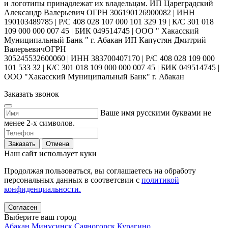
и логотипы принадлежат их владельцам. ИП Цареградский
Александр Валерьевич ОГРН 306190126900082 | ИНН
190103489785 | Р/С 408 028 107 000 101 329 19 | К/С 301 018
109 000 000 007 45 | БИК 049514745 | ООО " Хакасский
Муниципальный Банк " г. Абакан ИП Капустян Дмитрий
ВалерьевичОГРН
305245532600060 | ИНН 383700407170 | Р/С 408 028 109 000
101 533 32 | К/С 301 018 109 000 000 007 45 | БИК 049514745 |
ООО "Хакасский Муниципальный Банк" г. Абакан
Заказать звонок
Ваше имя русскими буквами не
менее 2-х символов.
Заказать
Отмена
Наш сайт использует куки
Продолжая пользоваться, вы соглашаетесь на обработу
персональных данных в соответсвии с
политикой
конфиденциальности.
Согласен
Выберите ваш город
Абакан
Минусинск
Саяногорск
Курагино