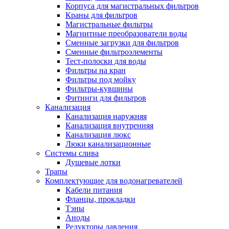
Корпуса для магистральных фильтров
Полезные статьи
Краны для фильтров
Магистральные фильтры
Магнитные преобразователи воды
Сменные загрузки для фильтров
Сменные фильтроэлементы
Тест-полоски для воды
Новости и Акции
Фильтры на кран
Фильтры под мойку
Фильтры-кувшины
Оплата и доставка
Фитинги для фильтров
Сервис-центр
Канализация
Канализация наружняя
Канализация внутренняя
Адреса Сервис-центров
Канализация люкс
Люки канализационные
Системы слива
Душевые лотки
Трапы
Условия возврата товара
Комплектующие для водонагревателей
Кабели питания
Фланцы, прокладки
Тэны
Аноды
Редукторы давления