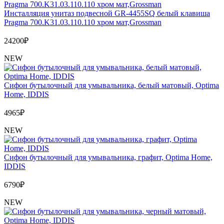
Инсталляция унитаз подвесной GR-4455SQ белый клавиша
Pragma 700.K31.03.110.110 хром мат,Grossman
24200
₽
NEW
Сифон бутылочный для умывальника, белый матовый, Optima
Home, IDDIS
4965
₽
NEW
Сифон бутылочный для умывальника, графит, Optima Home,
IDDIS
6790
₽
NEW