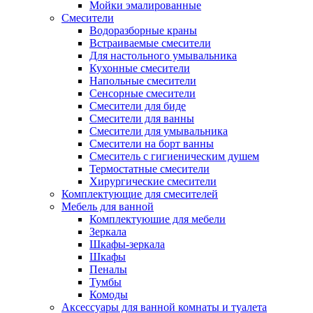
Мойки эмалированные
Смесители
Водоразборные краны
Встраиваемые смесители
Для настольного умывальника
Кухонные смесители
Напольные смесители
Сенсорные смесители
Смесители для биде
Смесители для ванны
Смесители для умывальника
Смесители на борт ванны
Смеситель с гигиеническим душем
Термостатные смесители
Хирургические смесители
Комплектующие для смесителей
Мебель для ванной
Комплектуюшие для мебели
Зеркала
Шкафы-зеркала
Шкафы
Пеналы
Тумбы
Комоды
Аксессуары для ванной комнаты и туалета