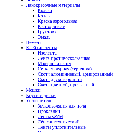
Лакокрасочные материалы
Краска
Колер
Краска аэрозольная
Растворители
Грунтовка
Эмаль
Цемент
Клейкие ленты
Изолента
Лента противоскользящая
Малярный скотч
Сетка малярная (серпянка)
Скотч алюминиевый, армированный
Скотч двухсторонний
Скотч цветной, прозрачный
Мешки
Круги и диски
Уплотнители
Звукоизоляция для пола
Прокладки
Ленты ФУМ
Лён сантехнический
Ленты уплотнительные