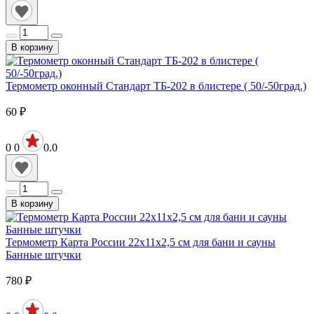
В корзину
Термометр оконный Стандарт ТБ-202 в блистере ( 50/-50град.)
60
₽
0
0
0.0
В корзину
Термометр Карта России 22х11х2,5 см для бани и сауны
Банные штучки
780
₽