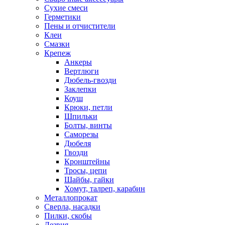
Сухие смеси
Герметики
Пены и отчистители
Клеи
Смазки
Крепеж
Анкеры
Вертлюги
Дюбель-гвозди
Заклепки
Коуш
Крюки, петли
Шпильки
Болты, винты
Саморезы
Дюбеля
Гвозди
Кронштейны
Тросы, цепи
Шайбы, гайки
Хомут, талреп, карабин
Металлопрокат
Сверла, насадки
Пилки, скобы
Лезвия