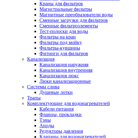
Краны для фильтров
Полезные статьи
Магистральные фильтры
Магнитные преобразователи воды
Сменные загрузки для фильтров
Сменные фильтроэлементы
Тест-полоски для воды
Фильтры на кран
Новости и Акции
Фильтры под мойку
Фильтры-кувшины
Фитинги для фильтров
Оплата и доставка
Канализация
Сервис-центр
Канализация наружняя
Канализация внутренняя
Канализация люкс
Адреса Сервис-центров
Люки канализационные
Системы слива
Душевые лотки
Трапы
Комплектующие для водонагревателей
Условия возврата товара
Кабели питания
Фланцы, прокладки
Тэны
Аноды
Редукторы давления
Клапаны для водонагревателей