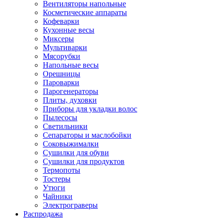
Вентиляторы напольные
Косметические аппараты
Кофеварки
Кухонные весы
Миксеры
Мультиварки
Мясорубки
Напольные весы
Орешницы
Пароварки
Парогенераторы
Плиты, духовки
Приборы для укладки волос
Пылесосы
Светильники
Сепараторы и маслобойки
Соковыжималки
Сушилки для обуви
Сушилки для продуктов
Термопоты
Тостеры
Утюги
Чайники
Электрограверы
Распродажа