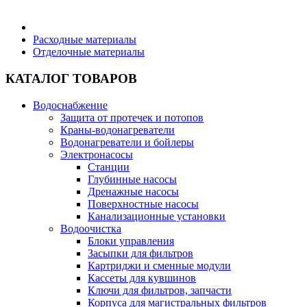
Бытовая техника
Расходные материалы
Отделочные материалы
Хозяйственные товары
КАТАЛОГ ТОВАРОВ
Водоснабжение
Защита от протечек и потопов
Краны-водонагреватели
Строительные товары
Водонагреватели и бойлеры
Электронасосы
Станции
Глубинные насосы
Дренажные насосы
Поверхностные насосы
Все для бани
Канализационные установки
Водоочистка
Блоки управления
Засыпки для фильтров
Картриджи и сменные модули
Кассеты для кувшинов
Блог
Ключи для фильтров, запчасти
Корпуса для магистральных фильтров