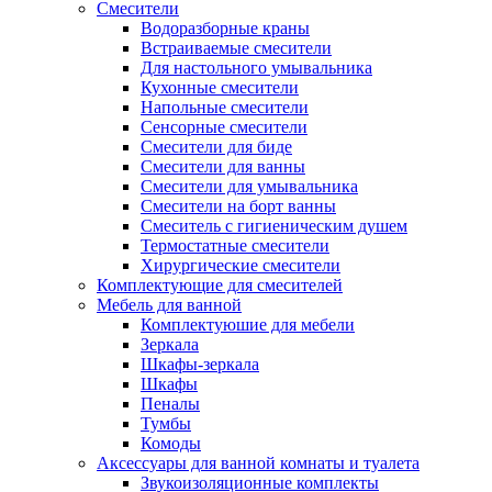
Смесители
Водоразборные краны
Встраиваемые смесители
Для настольного умывальника
Кухонные смесители
Напольные смесители
Сенсорные смесители
Смесители для биде
Смесители для ванны
Смесители для умывальника
Смесители на борт ванны
Смеситель с гигиеническим душем
Термостатные смесители
Хирургические смесители
Комплектующие для смесителей
Мебель для ванной
Комплектуюшие для мебели
Зеркала
Шкафы-зеркала
Шкафы
Пеналы
Тумбы
Комоды
Аксессуары для ванной комнаты и туалета
Звукоизоляционные комплекты