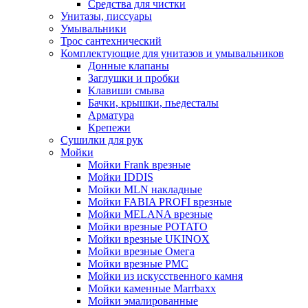
Средства для чистки
Унитазы, писсуары
Умывальники
Трос сантехнический
Комплектующие для унитазов и умывальников
Донные клапаны
Заглушки и пробки
Клавиши смыва
Бачки, крышки, пьедесталы
Арматура
Крепежи
Сушилки для рук
Мойки
Мойки Frank врезные
Мойки IDDIS
Мойки MLN накладные
Мойки FABIA PROFI врезные
Мойки MELANA врезные
Мойки врезные POTATO
Мойки врезные UKINOX
Мойки врезные Омега
Мойки врезные РМС
Мойки из искусственного камня
Мойки каменные Marrbaxx
Мойки эмалированные