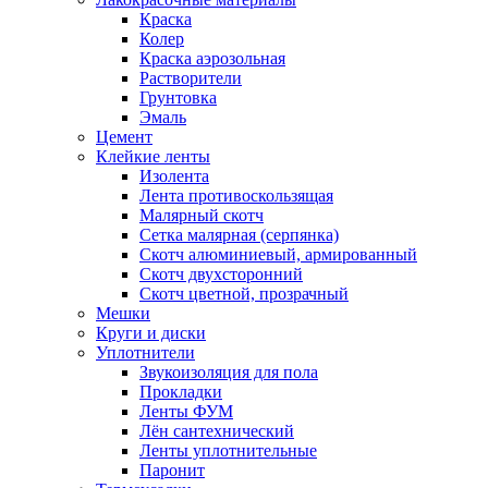
Краска
Колер
Краска аэрозольная
Растворители
Грунтовка
Эмаль
Цемент
Клейкие ленты
Изолента
Лента противоскользящая
Малярный скотч
Сетка малярная (серпянка)
Скотч алюминиевый, армированный
Скотч двухсторонний
Скотч цветной, прозрачный
Мешки
Круги и диски
Уплотнители
Звукоизоляция для пола
Прокладки
Ленты ФУМ
Лён сантехнический
Ленты уплотнительные
Паронит