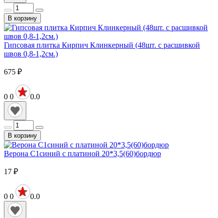
В корзину
Гипсовая плитка Кирпич Клинкерный (48шт. с расшивкой
швов 0,8-1,2см.)
675
₽
0
0
0.0
В корзину
Верона С1синий с платиной 20*3,5(60)бордюр
17
₽
0
0
0.0