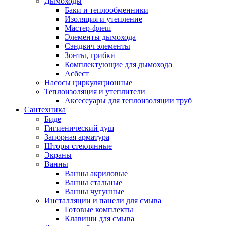
Дымоходы
Баки и теплообменники
Изоляция и утепление
Мастер-флеш
Элементы дымохода
Сэндвич элементы
Зонты, грибки
Комплектующие для дымохода
Асбест
Насосы циркуляционные
Теплоизоляция и утеплители
Аксессуары для теплоизоляции труб
Сантехника
Биде
Гигиенический душ
Запорная арматура
Шторы стеклянные
Экраны
Ванны
Ванны акриловые
Ванны стальные
Ванны чугунные
Инсталляции и панели для смыва
Готовые комплекты
Клавиши для смыва