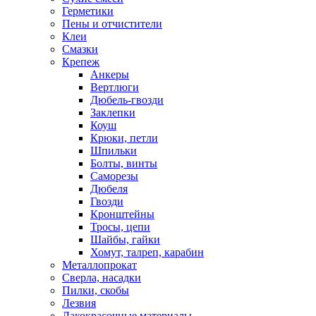
Герметики
Пены и отчистители
Клеи
Смазки
Крепеж
Анкеры
Вертлюги
Дюбель-гвозди
Заклепки
Коуш
Крюки, петли
Шпильки
Болты, винты
Саморезы
Дюбеля
Гвозди
Кронштейны
Тросы, цепи
Шайбы, гайки
Хомут, талреп, карабин
Металлопрокат
Сверла, насадки
Пилки, скобы
Лезвия
Лакокрасочные материалы