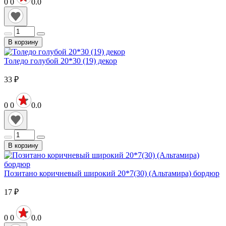
0
0
0.0
В корзину
Толедо голубой 20*30 (19) декор
33
₽
0
0
0.0
В корзину
Позитано коричневый широкий 20*7(30) (Альтамира) бордюр
17
₽
0
0
0.0