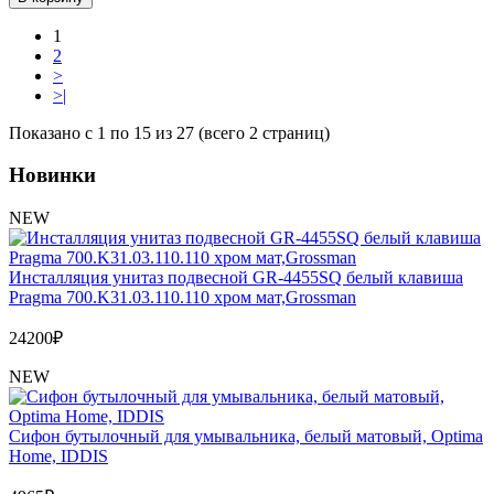
1
2
>
>|
Показано с 1 по 15 из 27 (всего 2 страниц)
Новинки
NEW
Инсталляция унитаз подвесной GR-4455SQ белый клавиша
Pragma 700.K31.03.110.110 хром мат,Grossman
24200
₽
NEW
Сифон бутылочный для умывальника, белый матовый, Optima
Home, IDDIS