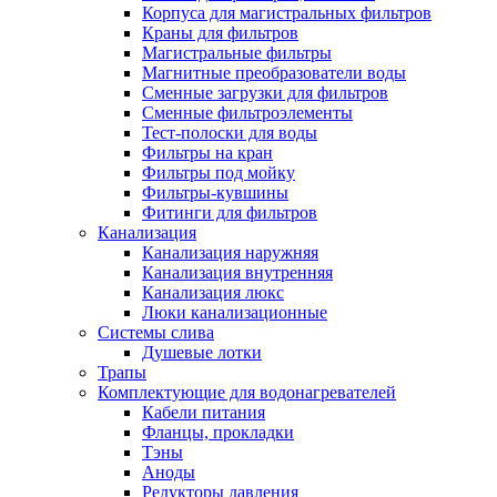
Корпуса для магистральных фильтров
Полезные статьи
Краны для фильтров
Магистральные фильтры
Магнитные преобразователи воды
Сменные загрузки для фильтров
Сменные фильтроэлементы
Тест-полоски для воды
Новости и Акции
Фильтры на кран
Фильтры под мойку
Фильтры-кувшины
Оплата и доставка
Фитинги для фильтров
Сервис-центр
Канализация
Канализация наружняя
Канализация внутренняя
Адреса Сервис-центров
Канализация люкс
Люки канализационные
Системы слива
Душевые лотки
Трапы
Условия возврата товара
Комплектующие для водонагревателей
Кабели питания
Фланцы, прокладки
Тэны
Аноды
Редукторы давления