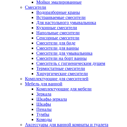
Мойки эмалированные
Смесители
Водоразборные краны
Встраиваемые смесители
Для настольного умывальника
Кухонные смесители
Напольные смесители
Сенсорные смесители
Смесители для биде
Смесители для ванны
Смесители для умывальника
Смесители на борт ванны
Смеситель с гигиеническим душем
Термостатные смесители
Хирургические смесители
Комплектующие для смесителей
Мебель для ванной
Комплектуюшие для мебели
Зеркала
Шкафы-зеркала
Шкафы
Пеналы
Тумбы
Комоды
Аксессуары для ванной комнаты и туалета