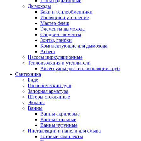
Тэны радиаторные
Дымоходы
Баки и теплообменники
Изоляция и утепление
Мастер-флеш
Элементы дымохода
Сэндвич элементы
Зонты, грибки
Комплектующие для дымохода
Асбест
Насосы циркуляционные
Теплоизоляция и утеплители
Аксессуары для теплоизоляции труб
Сантехника
Биде
Гигиенический душ
Запорная арматура
Шторы стеклянные
Экраны
Ванны
Ванны акриловые
Ванны стальные
Ванны чугунные
Инсталляции и панели для смыва
Готовые комплекты