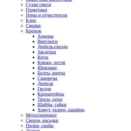
Сухие смеси
Герметики
Пены и отчистители
Клеи
Смазки
Крепеж
Анкеры
Вертлюги
Дюбель-гвозди
Заклепки
Коуш
Крюки, петли
Шпильки
Болты, винты
Саморезы
Дюбеля
Гвозди
Кронштейны
Тросы, цепи
Шайбы, гайки
Хомут, талреп, карабин
Металлопрокат
Сверла, насадки
Пилки, скобы
Лезвия