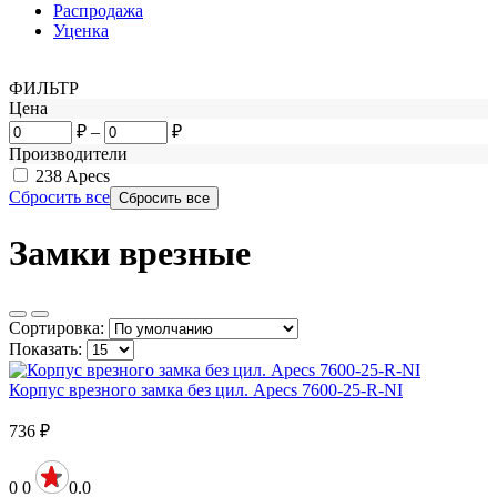
Распродажа
Уценка
ФИЛЬТР
Цена
₽
–
₽
Производители
238
Apecs
Сбросить все
Замки врезные
Сортировка:
Показать:
Корпус врезного замка без цил. Apecs 7600-25-R-NI
736
₽
0
0
0.0