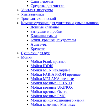
Слив-перелив
Средства для чистки
Унитазы, писсуары
Умывальники
Трос сантехнический
Комплектующие для унитазов и умывальников
Донные клапаны
Заглушки и пробки
Клавиши смыва
Бачки, крышки, пьедесталы
Арматура
Крепежи
Сушилки для рук
Мойки
Мойки Frank врезные
Мойки IDDIS
Мойки MLN накладные
Мойки FABIA PROFI врезные
Мойки MELANA врезные
Мойки врезные POTATO
Мойки врезные UKINOX
Мойки врезные Омега
Мойки врезные РМС
Мойки из искусственного камня
Мойки каменные Marrbaxx