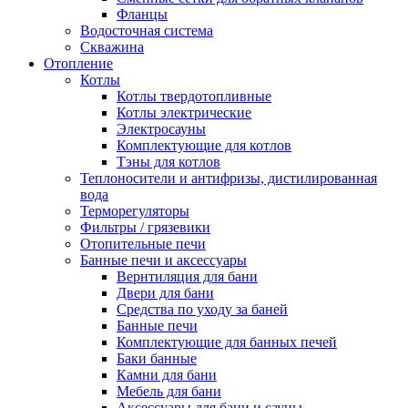
Фланцы
Водосточная система
Скважина
Отопление
Котлы
Котлы твердотопливные
Котлы электрические
Электросауны
Комплектующие для котлов
Тэны для котлов
Теплоносители и антифризы, дистилированная
вода
Терморегуляторы
Фильтры / грязевики
Отопительные печи
Банные печи и аксессуары
Вернтиляция для бани
Двери для бани
Средства по уходу за баней
Банные печи
Комплектующие для банных печей
Баки банные
Камни для бани
Мебель для бани
Аксессуары для бани и сауны