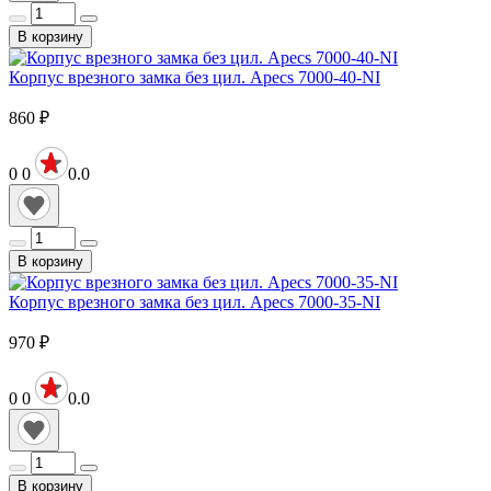
В корзину
Корпус врезного замка без цил. Apecs 7000-40-NI
860
₽
0
0
0.0
В корзину
Корпус врезного замка без цил. Apecs 7000-35-NI
970
₽
0
0
0.0
В корзину