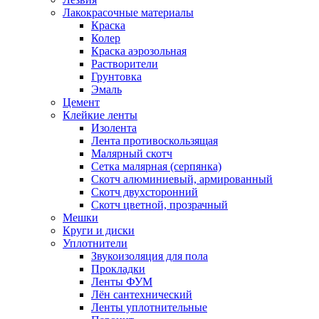
Лакокрасочные материалы
Краска
Колер
Краска аэрозольная
Растворители
Грунтовка
Эмаль
Цемент
Клейкие ленты
Изолента
Лента противоскользящая
Малярный скотч
Сетка малярная (серпянка)
Скотч алюминиевый, армированный
Скотч двухсторонний
Скотч цветной, прозрачный
Мешки
Круги и диски
Уплотнители
Звукоизоляция для пола
Прокладки
Ленты ФУМ
Лён сантехнический
Ленты уплотнительные