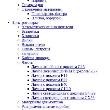
Паронит
Термоусадки
Отделочные материалы
Гипсокартон, фанера
Плитка, бордюры
Электротовары
Автоматические выключатели
Батарейки
Батарейки
Вилки
Выключатели
Гильзы, патроны
Заглушки
Кабели, провода
Лампы
Лампа линейная с цоколем G13
Лампа люминесцентная с цоколем 2G7
Лампа с цоколем E14
Лампа с цоколем E27
Лампа с цоколем E40
Лампа с цоколем GU10
Лампа светодиодная с цоколем G4 G9
Лампа светодиодная с цоколем GX53
Материалы для монтажа
Распределительные коробки