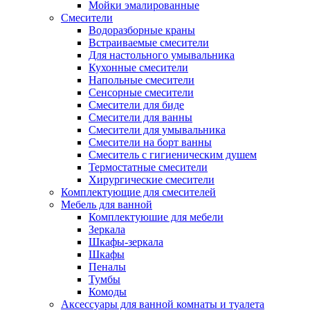
Мойки эмалированные
Смесители
Водоразборные краны
Встраиваемые смесители
Для настольного умывальника
Кухонные смесители
Напольные смесители
Сенсорные смесители
Смесители для биде
Смесители для ванны
Смесители для умывальника
Смесители на борт ванны
Смеситель с гигиеническим душем
Термостатные смесители
Хирургические смесители
Комплектующие для смесителей
Мебель для ванной
Комплектуюшие для мебели
Зеркала
Шкафы-зеркала
Шкафы
Пеналы
Тумбы
Комоды
Аксессуары для ванной комнаты и туалета