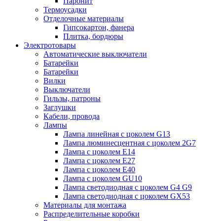
Паронит
Термоусадки
Отделочные материалы
Гипсокартон, фанера
Плитка, бордюры
Электротовары
Автоматические выключатели
Батарейки
Батарейки
Вилки
Выключатели
Гильзы, патроны
Заглушки
Кабели, провода
Лампы
Лампа линейная с цоколем G13
Лампа люминесцентная с цоколем 2G7
Лампа с цоколем E14
Лампа с цоколем E27
Лампа с цоколем E40
Лампа с цоколем GU10
Лампа светодиодная с цоколем G4 G9
Лампа светодиодная с цоколем GX53
Материалы для монтажа
Распределительные коробки