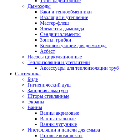
Тэны радиаторные
Дымоходы
Баки и теплообменники
Изоляция и утепление
Мастер-флеш
Элементы дымохода
Сэндвич элементы
Зонты, грибки
Комплектующие для дымохода
Асбест
Насосы циркуляционные
Теплоизоляция и утеплители
Аксессуары для теплоизоляции труб
Сантехника
Биде
Гигиенический душ
Запорная арматура
Шторы стеклянные
Экраны
Ванны
Ванны акриловые
Ванны стальные
Ванны чугунные
Инсталляции и панели для смыва
Готовые комплекты