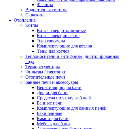
Фланцы
Водосточная система
Скважина
Отопление
Котлы
Котлы твердотопливные
Котлы электрические
Электросауны
Комплектующие для котлов
Тэны для котлов
Теплоносители и антифризы, дистилированная
вода
Терморегуляторы
Фильтры / грязевики
Отопительные печи
Банные печи и аксессуары
Вернтиляция для бани
Двери для бани
Средства по уходу за баней
Банные печи
Комплектующие для банных печей
Баки банные
Камни для бани
Мебель для бани
Аксессуары для бани и сауны