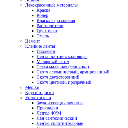
Лакокрасочные материалы
Краска
Колер
Краска аэрозольная
Растворители
Грунтовка
Эмаль
Цемент
Клейкие ленты
Изолента
Лента противоскользящая
Малярный скотч
Сетка малярная (серпянка)
Скотч алюминиевый, армированный
Скотч двухсторонний
Скотч цветной, прозрачный
Мешки
Круги и диски
Уплотнители
Звукоизоляция для пола
Прокладки
Ленты ФУМ
Лён сантехнический
Ленты уплотнительные