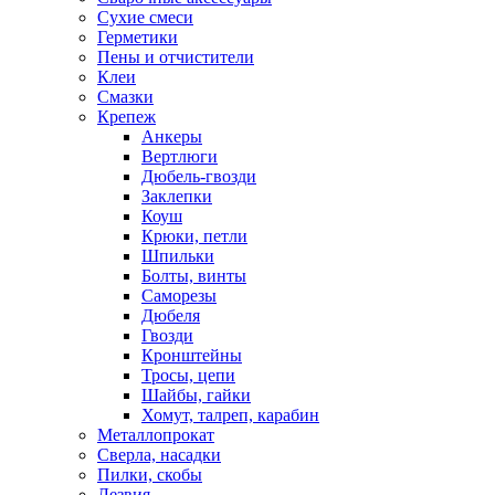
Сухие смеси
Герметики
Пены и отчистители
Клеи
Смазки
Крепеж
Анкеры
Вертлюги
Дюбель-гвозди
Заклепки
Коуш
Крюки, петли
Шпильки
Болты, винты
Саморезы
Дюбеля
Гвозди
Кронштейны
Тросы, цепи
Шайбы, гайки
Хомут, талреп, карабин
Металлопрокат
Сверла, насадки
Пилки, скобы
Лезвия