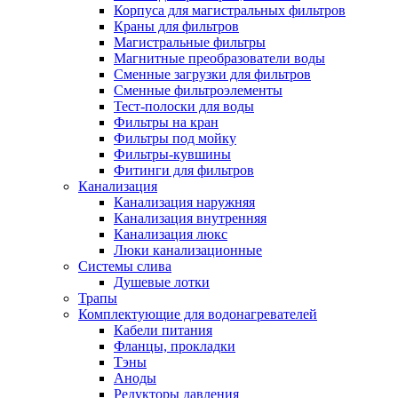
Корпуса для магистральных фильтров
Полезные статьи
Краны для фильтров
Магистральные фильтры
Магнитные преобразователи воды
Сменные загрузки для фильтров
Сменные фильтроэлементы
Тест-полоски для воды
Новости и Акции
Фильтры на кран
Фильтры под мойку
Фильтры-кувшины
Оплата и доставка
Фитинги для фильтров
Сервис-центр
Канализация
Канализация наружняя
Канализация внутренняя
Адреса Сервис-центров
Канализация люкс
Люки канализационные
Системы слива
Душевые лотки
Трапы
Условия возврата товара
Комплектующие для водонагревателей
Кабели питания
Фланцы, прокладки
Тэны
Аноды
Редукторы давления