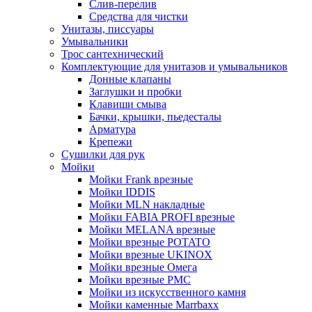
Слив-перелив
Средства для чистки
Унитазы, писсуары
Умывальники
Трос сантехнический
Комплектующие для унитазов и умывальников
Донные клапаны
Заглушки и пробки
Клавиши смыва
Бачки, крышки, пьедесталы
Арматура
Крепежи
Сушилки для рук
Мойки
Мойки Frank врезные
Мойки IDDIS
Мойки MLN накладные
Мойки FABIA PROFI врезные
Мойки MELANA врезные
Мойки врезные POTATO
Мойки врезные UKINOX
Мойки врезные Омега
Мойки врезные РМС
Мойки из искусственного камня
Мойки каменные Marrbaxx