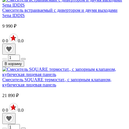
Смеситель встраиваемый с дивертором и двумя выходами
Sena IDDIS
9 990
₽
0
0
0.0
В корзину
Смеситель SQUARE термостат., с запорным клапаном,
кубическая лицевая панель
21 890
₽
0
0
0.0