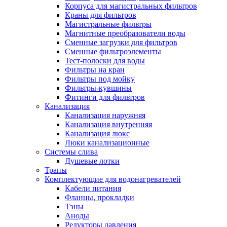
Корпуса для магистральных фильтров
Полезные статьи
Краны для фильтров
Магистральные фильтры
Магнитные преобразователи воды
Сменные загрузки для фильтров
Сменные фильтроэлементы
Тест-полоски для воды
Новости и Акции
Фильтры на кран
Фильтры под мойку
Фильтры-кувшины
Оплата и доставка
Фитинги для фильтров
Сервис-центр
Канализация
Канализация наружняя
Канализация внутренняя
Адреса Сервис-центров
Канализация люкс
Люки канализационные
Системы слива
Душевые лотки
Трапы
Условия возврата товара
Комплектующие для водонагревателей
Кабели питания
Фланцы, прокладки
Тэны
Аноды
Редукторы давления