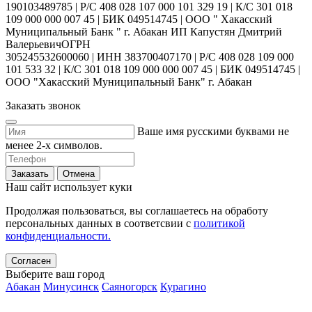
190103489785 | Р/С 408 028 107 000 101 329 19 | К/С 301 018
109 000 000 007 45 | БИК 049514745 | ООО " Хакасский
Муниципальный Банк " г. Абакан ИП Капустян Дмитрий
ВалерьевичОГРН
305245532600060 | ИНН 383700407170 | Р/С 408 028 109 000
101 533 32 | К/С 301 018 109 000 000 007 45 | БИК 049514745 |
ООО "Хакасский Муниципальный Банк" г. Абакан
Заказать звонок
Ваше имя русскими буквами не
менее 2-х символов.
Заказать
Отмена
Наш сайт использует куки
Продолжая пользоваться, вы соглашаетесь на обработу
персональных данных в соответсвии с
политикой
конфиденциальности.
Согласен
Выберите ваш город
Абакан
Минусинск
Саяногорск
Курагино