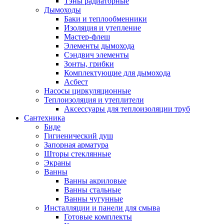
Тэны радиаторные
Дымоходы
Баки и теплообменники
Изоляция и утепление
Мастер-флеш
Элементы дымохода
Сэндвич элементы
Зонты, грибки
Комплектующие для дымохода
Асбест
Насосы циркуляционные
Теплоизоляция и утеплители
Аксессуары для теплоизоляции труб
Сантехника
Биде
Гигиенический душ
Запорная арматура
Шторы стеклянные
Экраны
Ванны
Ванны акриловые
Ванны стальные
Ванны чугунные
Инсталляции и панели для смыва
Готовые комплекты