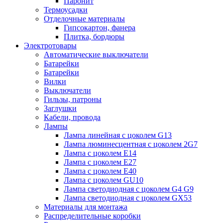
Паронит
Термоусадки
Отделочные материалы
Гипсокартон, фанера
Плитка, бордюры
Электротовары
Автоматические выключатели
Батарейки
Батарейки
Вилки
Выключатели
Гильзы, патроны
Заглушки
Кабели, провода
Лампы
Лампа линейная с цоколем G13
Лампа люминесцентная с цоколем 2G7
Лампа с цоколем E14
Лампа с цоколем E27
Лампа с цоколем E40
Лампа с цоколем GU10
Лампа светодиодная с цоколем G4 G9
Лампа светодиодная с цоколем GX53
Материалы для монтажа
Распределительные коробки