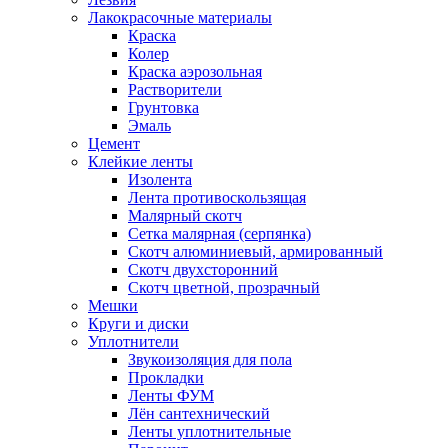
Лакокрасочные материалы
Краска
Колер
Краска аэрозольная
Растворители
Грунтовка
Эмаль
Цемент
Клейкие ленты
Изолента
Лента противоскользящая
Малярный скотч
Сетка малярная (серпянка)
Скотч алюминиевый, армированный
Скотч двухсторонний
Скотч цветной, прозрачный
Мешки
Круги и диски
Уплотнители
Звукоизоляция для пола
Прокладки
Ленты ФУМ
Лён сантехнический
Ленты уплотнительные