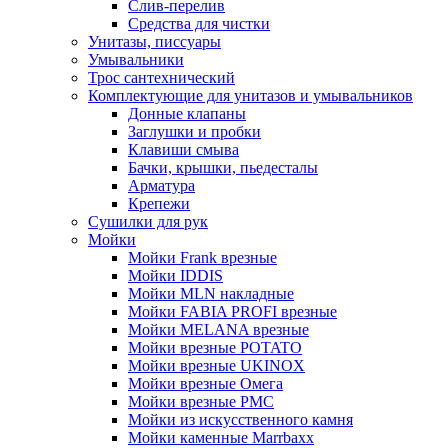
Слив-перелив
Средства для чистки
Унитазы, писсуары
Умывальники
Трос сантехнический
Комплектующие для унитазов и умывальников
Донные клапаны
Заглушки и пробки
Клавиши смыва
Бачки, крышки, пьедесталы
Арматура
Крепежи
Сушилки для рук
Мойки
Мойки Frank врезные
Мойки IDDIS
Мойки MLN накладные
Мойки FABIA PROFI врезные
Мойки MELANA врезные
Мойки врезные POTATO
Мойки врезные UKINOX
Мойки врезные Омега
Мойки врезные РМС
Мойки из искусственного камня
Мойки каменные Marrbaxx