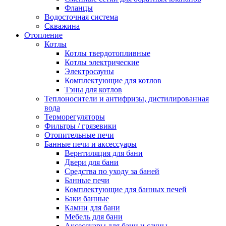
Фланцы
Водосточная система
Скважина
Отопление
Котлы
Котлы твердотопливные
Котлы электрические
Электросауны
Комплектующие для котлов
Тэны для котлов
Теплоносители и антифризы, дистилированная
вода
Терморегуляторы
Фильтры / грязевики
Отопительные печи
Банные печи и аксессуары
Вернтиляция для бани
Двери для бани
Средства по уходу за баней
Банные печи
Комплектующие для банных печей
Баки банные
Камни для бани
Мебель для бани
Аксессуары для бани и сауны