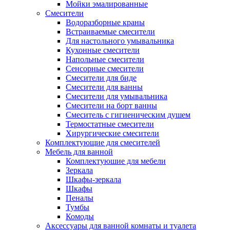
Мойки эмалированные
Смесители
Водоразборные краны
Встраиваемые смесители
Для настольного умывальника
Кухонные смесители
Напольные смесители
Сенсорные смесители
Смесители для биде
Смесители для ванны
Смесители для умывальника
Смесители на борт ванны
Смеситель с гигиеническим душем
Термостатные смесители
Хирургические смесители
Комплектующие для смесителей
Мебель для ванной
Комплектуюшие для мебели
Зеркала
Шкафы-зеркала
Шкафы
Пеналы
Тумбы
Комоды
Аксессуары для ванной комнаты и туалета