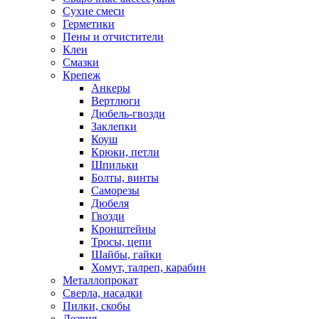
Сухие смеси
Герметики
Пены и отчистители
Клеи
Смазки
Крепеж
Анкеры
Вертлюги
Дюбель-гвозди
Заклепки
Коуш
Крюки, петли
Шпильки
Болты, винты
Саморезы
Дюбеля
Гвозди
Кронштейны
Тросы, цепи
Шайбы, гайки
Хомут, талреп, карабин
Металлопрокат
Сверла, насадки
Пилки, скобы
Лезвия