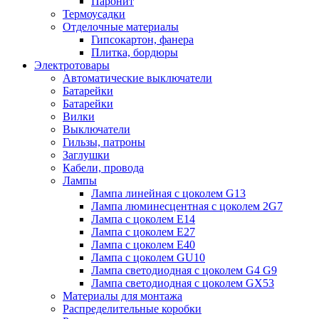
Паронит
Термоусадки
Отделочные материалы
Гипсокартон, фанера
Плитка, бордюры
Электротовары
Автоматические выключатели
Батарейки
Батарейки
Вилки
Выключатели
Гильзы, патроны
Заглушки
Кабели, провода
Лампы
Лампа линейная с цоколем G13
Лампа люминесцентная с цоколем 2G7
Лампа с цоколем E14
Лампа с цоколем E27
Лампа с цоколем E40
Лампа с цоколем GU10
Лампа светодиодная с цоколем G4 G9
Лампа светодиодная с цоколем GX53
Материалы для монтажа
Распределительные коробки