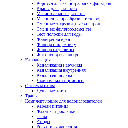
Корпуса для магистральных фильтров
Полезные статьи
Краны для фильтров
Магистральные фильтры
Магнитные преобразователи воды
Сменные загрузки для фильтров
Сменные фильтроэлементы
Тест-полоски для воды
Новости и Акции
Фильтры на кран
Фильтры под мойку
Фильтры-кувшины
Оплата и доставка
Фитинги для фильтров
Сервис-центр
Канализация
Канализация наружняя
Канализация внутренняя
Адреса Сервис-центров
Канализация люкс
Люки канализационные
Системы слива
Душевые лотки
Трапы
Условия возврата товара
Комплектующие для водонагревателей
Кабели питания
Фланцы, прокладки
Тэны
Аноды
Редукторы давления