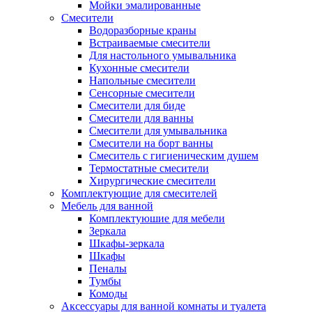
Мойки эмалированные
Смесители
Водоразборные краны
Встраиваемые смесители
Для настольного умывальника
Кухонные смесители
Напольные смесители
Сенсорные смесители
Смесители для биде
Смесители для ванны
Смесители для умывальника
Смесители на борт ванны
Смеситель с гигиеническим душем
Термостатные смесители
Хирургические смесители
Комплектующие для смесителей
Мебель для ванной
Комплектуюшие для мебели
Зеркала
Шкафы-зеркала
Шкафы
Пеналы
Тумбы
Комоды
Аксессуары для ванной комнаты и туалета