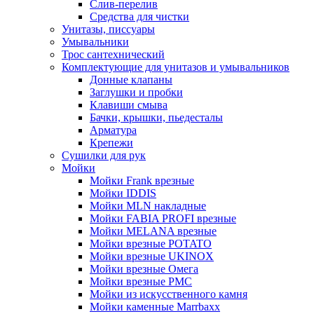
Слив-перелив
Средства для чистки
Унитазы, писсуары
Умывальники
Трос сантехнический
Комплектующие для унитазов и умывальников
Донные клапаны
Заглушки и пробки
Клавиши смыва
Бачки, крышки, пьедесталы
Арматура
Крепежи
Сушилки для рук
Мойки
Мойки Frank врезные
Мойки IDDIS
Мойки MLN накладные
Мойки FABIA PROFI врезные
Мойки MELANA врезные
Мойки врезные POTATO
Мойки врезные UKINOX
Мойки врезные Омега
Мойки врезные РМС
Мойки из искусственного камня
Мойки каменные Marrbaxx