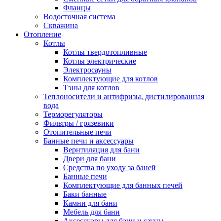
Фланцы
Водосточная система
Скважина
Отопление
Котлы
Котлы твердотопливные
Котлы электрические
Электросауны
Комплектующие для котлов
Тэны для котлов
Теплоносители и антифризы, дистилированная
вода
Терморегуляторы
Фильтры / грязевики
Отопительные печи
Банные печи и аксессуары
Вернтиляция для бани
Двери для бани
Средства по уходу за баней
Банные печи
Комплектующие для банных печей
Баки банные
Камни для бани
Мебель для бани
Аксессуары для бани и сауны