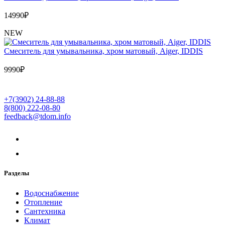
14990
₽
NEW
Cмеситель для умывальника, хром матовый, Aiger, IDDIS
9990
₽
+7(3902) 24-88-88
8(800) 222-08-80
feedback@tdom.info
Разделы
Водоснабжение
Отопление
Сантехника
Климат