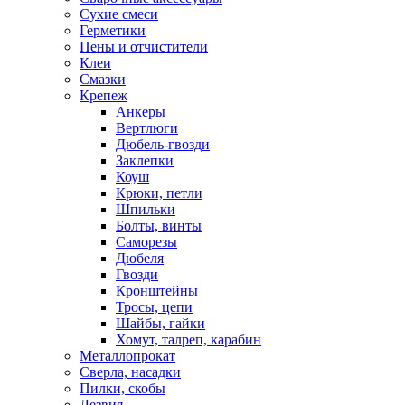
Сухие смеси
Герметики
Пены и отчистители
Клеи
Смазки
Крепеж
Анкеры
Вертлюги
Дюбель-гвозди
Заклепки
Коуш
Крюки, петли
Шпильки
Болты, винты
Саморезы
Дюбеля
Гвозди
Кронштейны
Тросы, цепи
Шайбы, гайки
Хомут, талреп, карабин
Металлопрокат
Сверла, насадки
Пилки, скобы
Лезвия