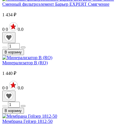
Сменный фильтроэлемент Барьер EXPERT Смягчение
1 434
₽
0
0
0.0
В корзину
Минерализатор B (RO)
1 440
₽
0
0
0.0
В корзину
Мембрана Гейзер 1812-50