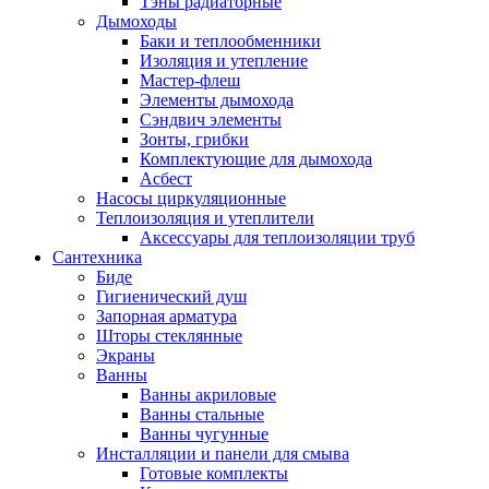
Тэны радиаторные
Дымоходы
Баки и теплообменники
Изоляция и утепление
Мастер-флеш
Элементы дымохода
Сэндвич элементы
Зонты, грибки
Комплектующие для дымохода
Асбест
Насосы циркуляционные
Теплоизоляция и утеплители
Аксессуары для теплоизоляции труб
Сантехника
Биде
Гигиенический душ
Запорная арматура
Шторы стеклянные
Экраны
Ванны
Ванны акриловые
Ванны стальные
Ванны чугунные
Инсталляции и панели для смыва
Готовые комплекты