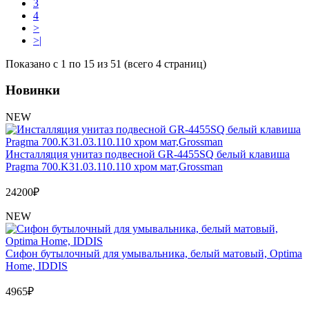
3
4
>
>|
Показано с 1 по 15 из 51 (всего 4 страниц)
Новинки
NEW
Инсталляция унитаз подвесной GR-4455SQ белый клавиша
Pragma 700.K31.03.110.110 хром мат,Grossman
24200
₽
NEW
Сифон бутылочный для умывальника, белый матовый, Optima
Home, IDDIS
4965
₽