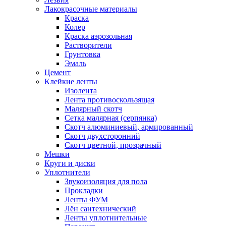
Лакокрасочные материалы
Краска
Колер
Краска аэрозольная
Растворители
Грунтовка
Эмаль
Цемент
Клейкие ленты
Изолента
Лента противоскользящая
Малярный скотч
Сетка малярная (серпянка)
Скотч алюминиевый, армированный
Скотч двухсторонний
Скотч цветной, прозрачный
Мешки
Круги и диски
Уплотнители
Звукоизоляция для пола
Прокладки
Ленты ФУМ
Лён сантехнический
Ленты уплотнительные