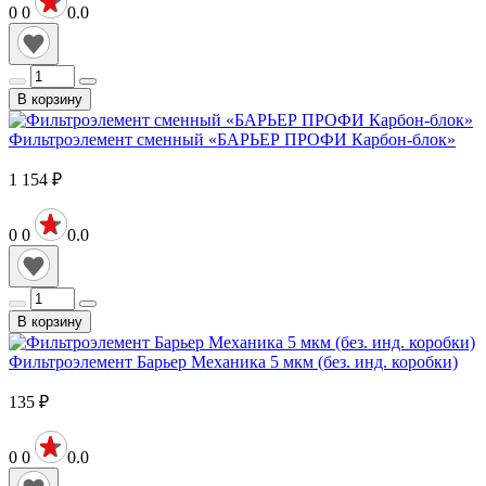
0
0
0.0
В корзину
Фильтроэлемент сменный «БАРЬЕР ПРОФИ Карбон-блок»
1 154
₽
0
0
0.0
В корзину
Фильтроэлемент Барьер Механика 5 мкм (без. инд. коробки)
135
₽
0
0
0.0