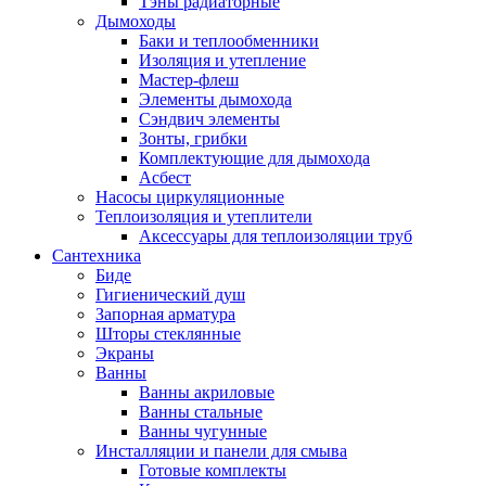
Тэны радиаторные
Дымоходы
Баки и теплообменники
Изоляция и утепление
Мастер-флеш
Элементы дымохода
Сэндвич элементы
Зонты, грибки
Комплектующие для дымохода
Асбест
Насосы циркуляционные
Теплоизоляция и утеплители
Аксессуары для теплоизоляции труб
Сантехника
Биде
Гигиенический душ
Запорная арматура
Шторы стеклянные
Экраны
Ванны
Ванны акриловые
Ванны стальные
Ванны чугунные
Инсталляции и панели для смыва
Готовые комплекты