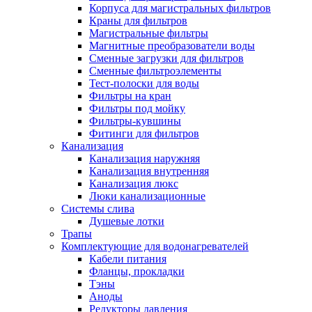
Корпуса для магистральных фильтров
Полезные статьи
Краны для фильтров
Магистральные фильтры
Магнитные преобразователи воды
Сменные загрузки для фильтров
Сменные фильтроэлементы
Тест-полоски для воды
Новости и Акции
Фильтры на кран
Фильтры под мойку
Фильтры-кувшины
Оплата и доставка
Фитинги для фильтров
Сервис-центр
Канализация
Канализация наружняя
Канализация внутренняя
Адреса Сервис-центров
Канализация люкс
Люки канализационные
Системы слива
Душевые лотки
Трапы
Условия возврата товара
Комплектующие для водонагревателей
Кабели питания
Фланцы, прокладки
Тэны
Аноды
Редукторы давления