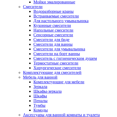
Мойки эмалированные
Смесители
Водоразборные краны
Встраиваемые смесители
Для настольного умывальника
Кухонные смесители
Напольные смесители
Сенсорные смесители
Смесители для биде
Смесители для ванны
Смесители для умывальника
Смесители на борт ванны
Смеситель с гигиеническим душем
Термостатные смесители
Хирургические смесители
Комплектующие для смесителей
Мебель для ванной
Комплектуюшие для мебели
Зеркала
Шкафы-зеркала
Шкафы
Пеналы
Тумбы
Комоды
Аксессуары для ванной комнаты и туалета