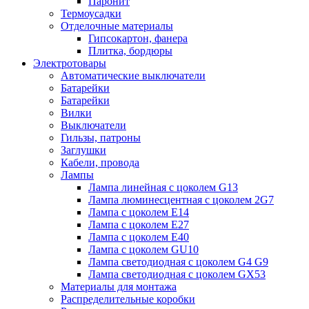
Паронит
Термоусадки
Отделочные материалы
Гипсокартон, фанера
Плитка, бордюры
Электротовары
Автоматические выключатели
Батарейки
Батарейки
Вилки
Выключатели
Гильзы, патроны
Заглушки
Кабели, провода
Лампы
Лампа линейная с цоколем G13
Лампа люминесцентная с цоколем 2G7
Лампа с цоколем E14
Лампа с цоколем E27
Лампа с цоколем E40
Лампа с цоколем GU10
Лампа светодиодная с цоколем G4 G9
Лампа светодиодная с цоколем GX53
Материалы для монтажа
Распределительные коробки