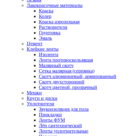
Лакокрасочные материалы
Краска
Колер
Краска аэрозольная
Растворители
Грунтовка
Эмаль
Цемент
Клейкие ленты
Изолента
Лента противоскользящая
Малярный скотч
Сетка малярная (серпянка)
Скотч алюминиевый, армированный
Скотч двухсторонний
Скотч цветной, прозрачный
Мешки
Круги и диски
Уплотнители
Звукоизоляция для пола
Прокладки
Ленты ФУМ
Лён сантехнический
Ленты уплотнительные