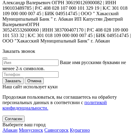
Александр Валерьевич ОГРН 306190126900082 | ИНН
190103489785 | Р/С 408 028 107 000 101 329 19 | К/С 301 018
109 000 000 007 45 | БИК 049514745 | ООО " Хакасский
Муниципальный Банк " г. Абакан ИП Капустян Дмитрий
ВалерьевичОГРН
305245532600060 | ИНН 383700407170 | Р/С 408 028 109 000
101 533 32 | К/С 301 018 109 000 000 007 45 | БИК 049514745 |
ООО "Хакасский Муниципальный Банк" г. Абакан
Заказать звонок
Ваше имя русскими буквами не
менее 2-х символов.
Заказать
Отмена
Наш сайт использует куки
Продолжая пользоваться, вы соглашаетесь на обработу
персональных данных в соответсвии с
политикой
конфиденциальности.
Согласен
Выберите ваш город
Абакан
Минусинск
Саяногорск
Курагино