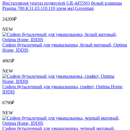
Инсталляция унитаз подвесной GR-4455SQ белый клавиша
Pragma 700.K31.03.110.110 хром мат,Grossman
24200
₽
NEW
Сифон бутылочный для умывальника, белый матовый, Optima
Home, IDDIS
4965
₽
NEW
Сифон бутылочный для умывальника, графит, Optima Home,
IDDIS
6790
₽
NEW
Сифон бутылочный для умывальника, черный матовый,