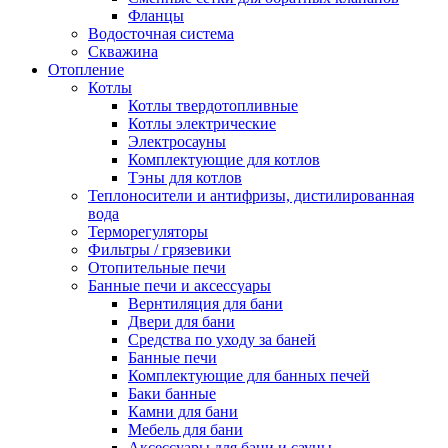
Фланцы
Водосточная система
Скважина
Отопление
Котлы
Котлы твердотопливные
Котлы электрические
Электросауны
Комплектующие для котлов
Тэны для котлов
Теплоносители и антифризы, дистилированная
вода
Терморегуляторы
Фильтры / грязевики
Отопительные печи
Банные печи и аксессуары
Вернтиляция для бани
Двери для бани
Средства по уходу за баней
Банные печи
Комплектующие для банных печей
Баки банные
Камни для бани
Мебель для бани
Аксессуары для бани и сауны