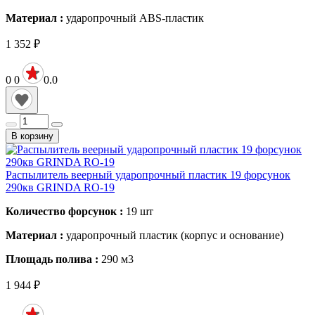
Материал :
ударопрочный ABS-пластик
1 352
₽
0
0
0.0
В корзину
Распылитель веерный ударопрочный пластик 19 форсунок
290кв GRINDA RO-19
Количество форсунок :
19
шт
Материал :
ударопрочный пластик (корпус и основание)
Площадь полива :
290
м3
1 944
₽