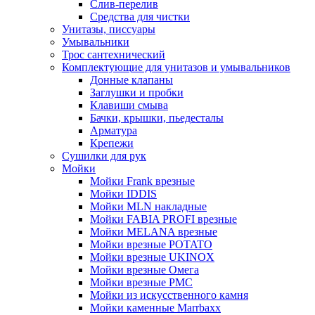
Слив-перелив
Средства для чистки
Унитазы, писсуары
Умывальники
Трос сантехнический
Комплектующие для унитазов и умывальников
Донные клапаны
Заглушки и пробки
Клавиши смыва
Бачки, крышки, пьедесталы
Арматура
Крепежи
Сушилки для рук
Мойки
Мойки Frank врезные
Мойки IDDIS
Мойки MLN накладные
Мойки FABIA PROFI врезные
Мойки MELANA врезные
Мойки врезные POTATO
Мойки врезные UKINOX
Мойки врезные Омега
Мойки врезные РМС
Мойки из искусственного камня
Мойки каменные Marrbaxx