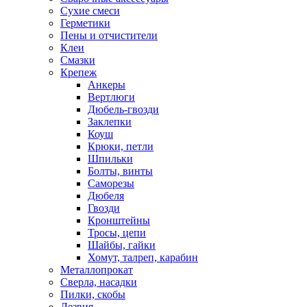
Сухие смеси
Герметики
Пены и отчистители
Клеи
Смазки
Крепеж
Анкеры
Вертлюги
Дюбель-гвозди
Заклепки
Коуш
Крюки, петли
Шпильки
Болты, винты
Саморезы
Дюбеля
Гвозди
Кронштейны
Тросы, цепи
Шайбы, гайки
Хомут, талреп, карабин
Металлопрокат
Сверла, насадки
Пилки, скобы
Лезвия