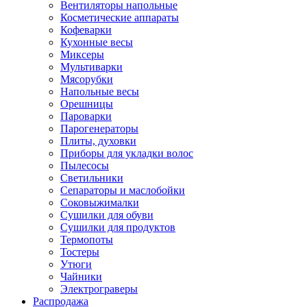
Вентиляторы напольные
Косметические аппараты
Кофеварки
Кухонные весы
Миксеры
Мультиварки
Мясорубки
Напольные весы
Орешницы
Пароварки
Парогенераторы
Плиты, духовки
Приборы для укладки волос
Пылесосы
Светильники
Сепараторы и маслобойки
Соковыжималки
Сушилки для обуви
Сушилки для продуктов
Термопоты
Тостеры
Утюги
Чайники
Электрограверы
Распродажа