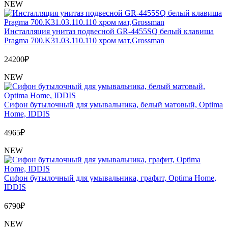
NEW
Инсталляция унитаз подвесной GR-4455SQ белый клавиша
Pragma 700.K31.03.110.110 хром мат,Grossman
24200
₽
NEW
Сифон бутылочный для умывальника, белый матовый, Optima
Home, IDDIS
4965
₽
NEW
Сифон бутылочный для умывальника, графит, Optima Home,
IDDIS
6790
₽
NEW