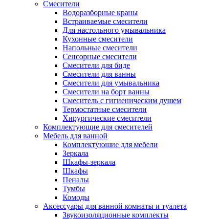
Смесители
Водоразборные краны
Встраиваемые смесители
Для настольного умывальника
Кухонные смесители
Напольные смесители
Сенсорные смесители
Смесители для биде
Смесители для ванны
Смесители для умывальника
Смесители на борт ванны
Смеситель с гигиеническим душем
Термостатные смесители
Хирургические смесители
Комплектующие для смесителей
Мебель для ванной
Комплектуюшие для мебели
Зеркала
Шкафы-зеркала
Шкафы
Пеналы
Тумбы
Комоды
Аксессуары для ванной комнаты и туалета
Звукоизоляционные комплекты