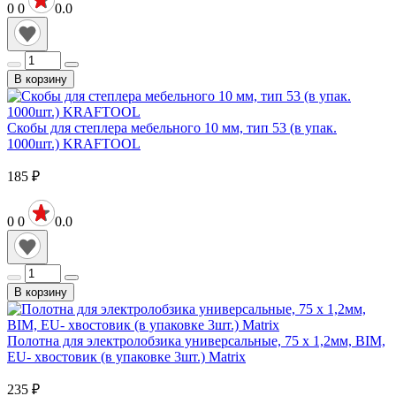
0
0
0.0
В корзину
Скобы для степлера мебельного 10 мм, тип 53 (в упак.
1000шт.) KRAFTOOL
185
₽
0
0
0.0
В корзину
Полотна для электролобзика универсальные, 75 х 1,2мм, BIM,
EU- хвостовик (в упаковке 3шт.) Matrix
235
₽