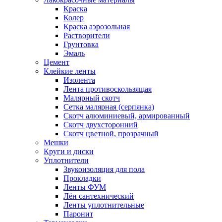
Краска
Колер
Краска аэрозольная
Растворители
Грунтовка
Эмаль
Цемент
Клейкие ленты
Изолента
Лента противоскользящая
Малярный скотч
Сетка малярная (серпянка)
Скотч алюминиевый, армированный
Скотч двухсторонний
Скотч цветной, прозрачный
Мешки
Круги и диски
Уплотнители
Звукоизоляция для пола
Прокладки
Ленты ФУМ
Лён сантехнический
Ленты уплотнительные
Паронит