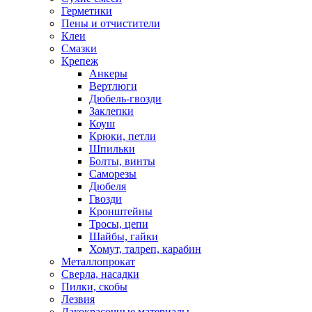
Герметики
Пены и отчистители
Клеи
Смазки
Крепеж
Анкеры
Вертлюги
Дюбель-гвозди
Заклепки
Коуш
Крюки, петли
Шпильки
Болты, винты
Саморезы
Дюбеля
Гвозди
Кронштейны
Тросы, цепи
Шайбы, гайки
Хомут, талреп, карабин
Металлопрокат
Сверла, насадки
Пилки, скобы
Лезвия
Лакокрасочные материалы