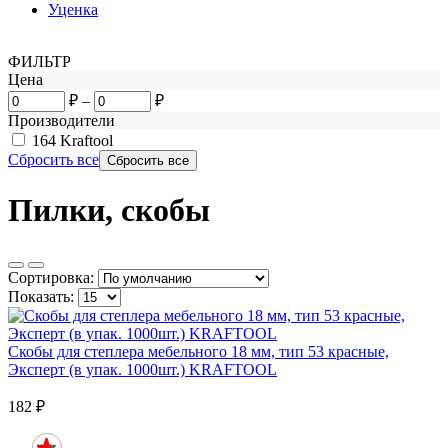
Уценка
ФИЛЬТР
Цена
₽
–
₽
Производители
164
Kraftool
Сбросить все
Пилки, скобы
Сортировка:
Показать:
Скобы для степлера мебельного 18 мм, тип 53 красные,
Эксперт (в упак. 1000шт.) KRAFTOOL
182
₽