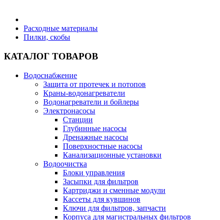
Бытовая техника
Расходные материалы
Пилки, скобы
Хозяйственные товары
КАТАЛОГ ТОВАРОВ
Водоснабжение
Защита от протечек и потопов
Краны-водонагреватели
Строительные товары
Водонагреватели и бойлеры
Электронасосы
Станции
Глубинные насосы
Дренажные насосы
Поверхностные насосы
Все для бани
Канализационные установки
Водоочистка
Блоки управления
Засыпки для фильтров
Картриджи и сменные модули
Кассеты для кувшинов
Блог
Ключи для фильтров, запчасти
Корпуса для магистральных фильтров