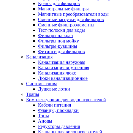
Краны для фильтров
Полезные статьи
Магистральные фильтры
Магнитные преобразователи воды
Сменные загрузки для фильтров
Сменные фильтроэлементы
Тест-полоски для воды
Фильтры на кран
Новости и Акции
Фильтры под мойку
Фильтры-кувшины
Фитинги для фильтров
Оплата и доставка
Канализация
Сервис-центр
Канализация наружняя
Канализация внутренняя
Канализация люкс
Адреса Сервис-центров
Люки канализационные
Системы слива
Душевые лотки
Трапы
Комплектующие для водонагревателей
Условия возврата товара
Кабели питания
Фланцы, прокладки
Тэны
Аноды
Редукторы давления
Клапаны для водонагревателей