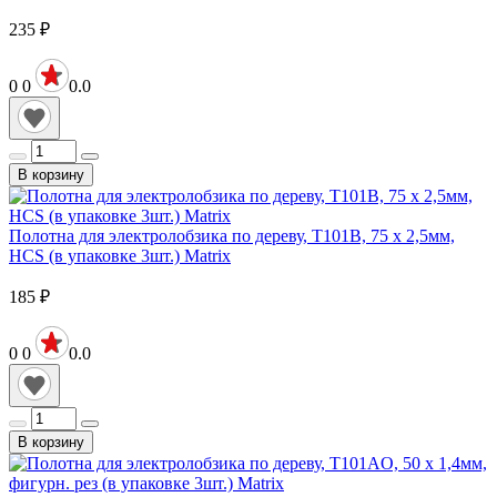
235
₽
0
0
0.0
В корзину
Полотна для электролобзика по дереву, T101B, 75 х 2,5мм,
HCS (в упаковке 3шт.) Matrix
185
₽
0
0
0.0
В корзину