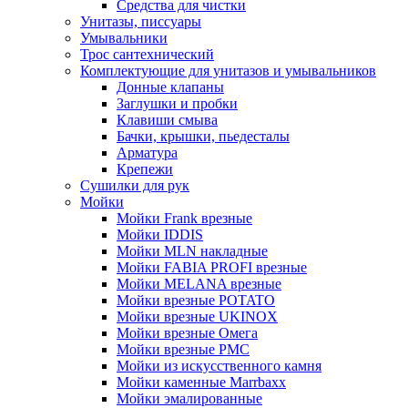
Средства для чистки
Унитазы, писсуары
Умывальники
Трос сантехнический
Комплектующие для унитазов и умывальников
Донные клапаны
Заглушки и пробки
Клавиши смыва
Бачки, крышки, пьедесталы
Арматура
Крепежи
Сушилки для рук
Мойки
Мойки Frank врезные
Мойки IDDIS
Мойки MLN накладные
Мойки FABIA PROFI врезные
Мойки MELANA врезные
Мойки врезные POTATO
Мойки врезные UKINOX
Мойки врезные Омега
Мойки врезные РМС
Мойки из искусственного камня
Мойки каменные Marrbaxx
Мойки эмалированные