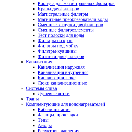
Корпуса для магистральных фильтров
Полезные статьи
Краны для фильтров
Магистральные фильтры
Магнитные преобразователи воды
Сменные загрузки для фильтров
Сменные фильтроэлементы
Тест-полоски для воды
Новости и Акции
Фильтры на кран
Фильтры под мойку
Фильтры-кувшины
Оплата и доставка
Фитинги для фильтров
Сервис-центр
Канализация
Канализация наружняя
Канализация внутренняя
Адреса Сервис-центров
Канализация люкс
Люки канализационные
Системы слива
Душевые лотки
Трапы
Условия возврата товара
Комплектующие для водонагревателей
Кабели питания
Фланцы, прокладки
Тэны
Аноды
Редукторы давления