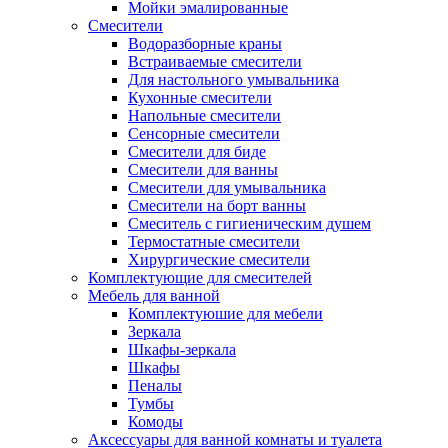
Мойки эмалированные
Смесители
Водоразборные краны
Встраиваемые смесители
Для настольного умывальника
Кухонные смесители
Напольные смесители
Сенсорные смесители
Смесители для биде
Смесители для ванны
Смесители для умывальника
Смесители на борт ванны
Смеситель с гигиеническим душем
Термостатные смесители
Хирургические смесители
Комплектующие для смесителей
Мебель для ванной
Комплектуюшие для мебели
Зеркала
Шкафы-зеркала
Шкафы
Пеналы
Тумбы
Комоды
Аксессуары для ванной комнаты и туалета