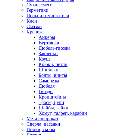
Сухие смеси
Герметики
Пены и отчистители
Клеи
Смазки
Крепеж
Анкеры
Вертлюги
Дюбель-гвозди
Заклепки
Коуш
Крюки, петли
Шпильки
Болты, винты
Саморезы
Дюбеля
Гвозди
Кронштейны
Тросы, цепи
Шайбы, гайки
Хомут, талреп, карабин
Металлопрокат
Сверла, насадки
Пилки, скобы
Лезвия