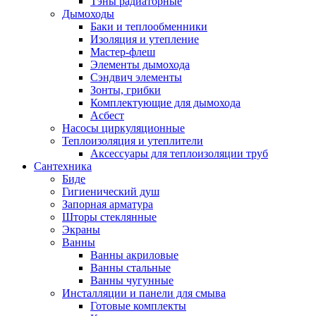
Тэны радиаторные
Дымоходы
Баки и теплообменники
Изоляция и утепление
Мастер-флеш
Элементы дымохода
Сэндвич элементы
Зонты, грибки
Комплектующие для дымохода
Асбест
Насосы циркуляционные
Теплоизоляция и утеплители
Аксессуары для теплоизоляции труб
Сантехника
Биде
Гигиенический душ
Запорная арматура
Шторы стеклянные
Экраны
Ванны
Ванны акриловые
Ванны стальные
Ванны чугунные
Инсталляции и панели для смыва
Готовые комплекты