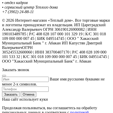
• отдел кадров
• сервисный центр Теплого дома
+7 (3902) 24-88-11
© 2026 Интернет-магазин «Теплый дом». Все торговые марки
и логотипы принадлежат их владельцам. ИП Цареградский
Александр Валерьевич ОГРН 306190126900082 | ИНН
190103489785 | Р/С 408 028 107 000 101 329 19 | К/С 301 018
109 000 000 007 45 | БИК 049514745 | ООО " Хакасский
Муниципальный Банк " г. Абакан ИП Капустян Дмитрий
ВалерьевичОГРН
305245532600060 | ИНН 383700407170 | Р/С 408 028 109 000
101 533 32 | К/С 301 018 109 000 000 007 45 | БИК 049514745 |
ООО "Хакасский Муниципальный Банк" г. Абакан
Заказать звонок
Ваше имя русскими буквами не
менее 2-х символов.
Заказать
Отмена
Наш сайт использует куки
Продолжая пользоваться, вы соглашаетесь на обработу
персональных данных в соответсвии с
политикой