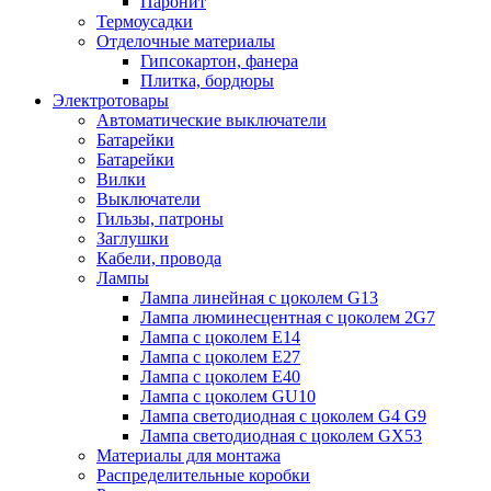
Паронит
Термоусадки
Отделочные материалы
Гипсокартон, фанера
Плитка, бордюры
Электротовары
Автоматические выключатели
Батарейки
Батарейки
Вилки
Выключатели
Гильзы, патроны
Заглушки
Кабели, провода
Лампы
Лампа линейная с цоколем G13
Лампа люминесцентная с цоколем 2G7
Лампа с цоколем E14
Лампа с цоколем E27
Лампа с цоколем E40
Лампа с цоколем GU10
Лампа светодиодная с цоколем G4 G9
Лампа светодиодная с цоколем GX53
Материалы для монтажа
Распределительные коробки