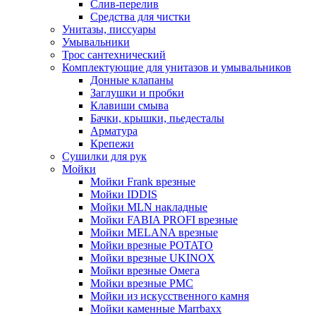
Слив-перелив
Средства для чистки
Унитазы, писсуары
Умывальники
Трос сантехнический
Комплектующие для унитазов и умывальников
Донные клапаны
Заглушки и пробки
Клавиши смыва
Бачки, крышки, пьедесталы
Арматура
Крепежи
Сушилки для рук
Мойки
Мойки Frank врезные
Мойки IDDIS
Мойки MLN накладные
Мойки FABIA PROFI врезные
Мойки MELANA врезные
Мойки врезные POTATO
Мойки врезные UKINOX
Мойки врезные Омега
Мойки врезные РМС
Мойки из искусственного камня
Мойки каменные Marrbaxx