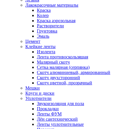
Лакокрасочные материалы
Краска
Колер
Краска аэрозольная
Растворители
Грунтовка
Эмаль
Цемент
Клейкие ленты
Изолента
Лента противоскользящая
Малярный скотч
Сетка малярная (серпянка)
Скотч алюминиевый, армированный
Скотч двухсторонний
Скотч цветной, прозрачный
Мешки
Круги и диски
Уплотнители
Звукоизоляция для пола
Прокладки
Ленты ФУМ
Лён сантехнический
Ленты уплотнительные