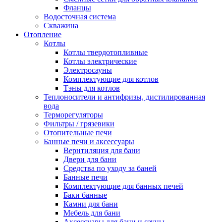
Фланцы
Водосточная система
Скважина
Отопление
Котлы
Котлы твердотопливные
Котлы электрические
Электросауны
Комплектующие для котлов
Тэны для котлов
Теплоносители и антифризы, дистилированная
вода
Терморегуляторы
Фильтры / грязевики
Отопительные печи
Банные печи и аксессуары
Вернтиляция для бани
Двери для бани
Средства по уходу за баней
Банные печи
Комплектующие для банных печей
Баки банные
Камни для бани
Мебель для бани
Аксессуары для бани и сауны