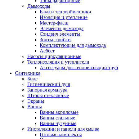
Тэны радиаторные
Дымоходы
Баки и теплообменники
Изоляция и утепление
Мастер-флеш
Элементы дымохода
Сэндвич элементы
Зонты, грибки
Комплектующие для дымохода
Асбест
Насосы циркуляционные
Теплоизоляция и утеплители
Аксессуары для теплоизоляции труб
Сантехника
Биде
Гигиенический душ
Запорная арматура
Шторы стеклянные
Экраны
Ванны
Ванны акриловые
Ванны стальные
Ванны чугунные
Инсталляции и панели для смыва
Готовые комплекты