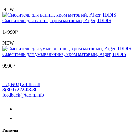
NEW
Cмеситель для ванны, хром матовый, Aiger, IDDIS
14990
₽
NEW
Cмеситель для умывальника, хром матовый, Aiger, IDDIS
9990
₽
+7(3902) 24-88-88
8(800) 222-08-80
feedback@tdom.info
Разделы