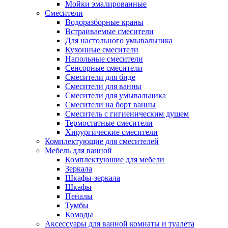
Мойки эмалированные
Смесители
Водоразборные краны
Встраиваемые смесители
Для настольного умывальника
Кухонные смесители
Напольные смесители
Сенсорные смесители
Смесители для биде
Смесители для ванны
Смесители для умывальника
Смесители на борт ванны
Смеситель с гигиеническим душем
Термостатные смесители
Хирургические смесители
Комплектующие для смесителей
Мебель для ванной
Комплектуюшие для мебели
Зеркала
Шкафы-зеркала
Шкафы
Пеналы
Тумбы
Комоды
Аксессуары для ванной комнаты и туалета