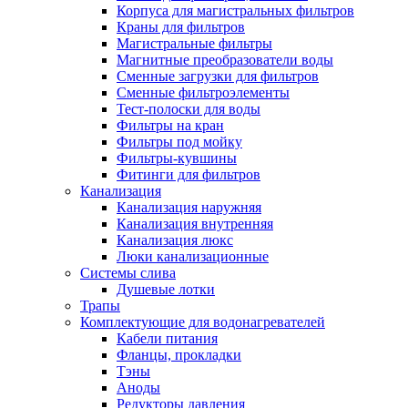
Корпуса для магистральных фильтров
Полезные статьи
Краны для фильтров
Магистральные фильтры
Магнитные преобразователи воды
Сменные загрузки для фильтров
Сменные фильтроэлементы
Тест-полоски для воды
Новости и Акции
Фильтры на кран
Фильтры под мойку
Фильтры-кувшины
Оплата и доставка
Фитинги для фильтров
Сервис-центр
Канализация
Канализация наружняя
Канализация внутренняя
Адреса Сервис-центров
Канализация люкс
Люки канализационные
Системы слива
Душевые лотки
Трапы
Условия возврата товара
Комплектующие для водонагревателей
Кабели питания
Фланцы, прокладки
Тэны
Аноды
Редукторы давления