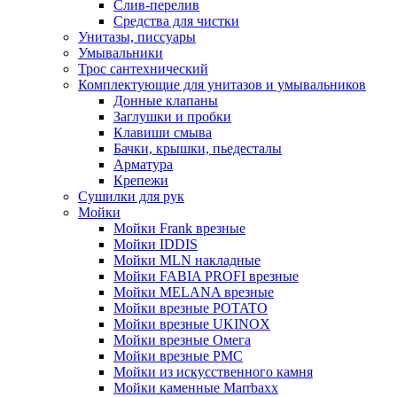
Слив-перелив
Средства для чистки
Унитазы, писсуары
Умывальники
Трос сантехнический
Комплектующие для унитазов и умывальников
Донные клапаны
Заглушки и пробки
Клавиши смыва
Бачки, крышки, пьедесталы
Арматура
Крепежи
Сушилки для рук
Мойки
Мойки Frank врезные
Мойки IDDIS
Мойки MLN накладные
Мойки FABIA PROFI врезные
Мойки MELANA врезные
Мойки врезные POTATO
Мойки врезные UKINOX
Мойки врезные Омега
Мойки врезные РМС
Мойки из искусственного камня
Мойки каменные Marrbaxx