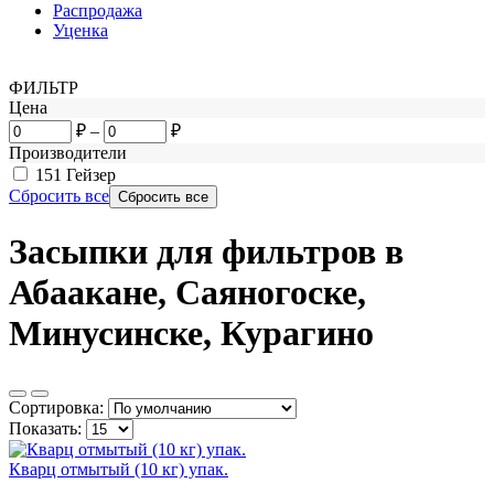
Распродажа
Уценка
ФИЛЬТР
Цена
₽
–
₽
Производители
151
Гейзер
Сбросить все
Засыпки для фильтров в
Абаакане, Саяногоске,
Минусинске, Курагино
Сортировка:
Показать:
Кварц отмытый (10 кг) упак.