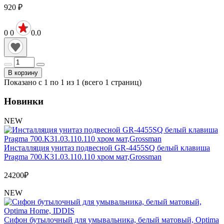
920
₽
0
0
0.0
В корзину
Показано с 1 по 1 из 1 (всего 1 страниц)
Новинки
NEW
Инсталляция унитаз подвесной GR-4455SQ белый клавиша
Pragma 700.K31.03.110.110 хром мат,Grossman
24200
₽
NEW
Сифон бутылочный для умывальника, белый матовый, Optima