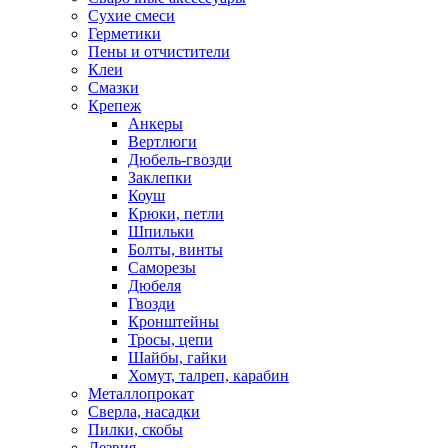
Сухие смеси
Герметики
Пены и отчистители
Клеи
Смазки
Крепеж
Анкеры
Вертлюги
Дюбель-гвозди
Заклепки
Коуш
Крюки, петли
Шпильки
Болты, винты
Саморезы
Дюбеля
Гвозди
Кронштейны
Тросы, цепи
Шайбы, гайки
Хомут, талреп, карабин
Металлопрокат
Сверла, насадки
Пилки, скобы
Лезвия