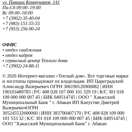
ул. Павших
Коммунаров, 141
Пн-Сб 09:00–19:00
Вс 09:00–18:00
+7 (3902) 35-40-04
+7 (983) 151-55-55
+7 (953) 256-90-24
ОФИС
• отдел снабжения
• отдел кадров
• сервисный центр Теплого дома
+7 (3902) 24-88-11
© 2026 Интернет-магазин «Теплый дом». Все торговые марки
и логотипы принадлежат их владельцам. ИП Цареградский
Александр Валерьевич ОГРН 306190126900082 | ИНН
190103489785 | Р/С 408 028 107 000 101 329 19 | К/С 301 018
109 000 000 007 45 | БИК 049514745 | ООО " Хакасский
Муниципальный Банк " г. Абакан ИП Капустян Дмитрий
ВалерьевичОГРН
305245532600060 | ИНН 383700407170 | Р/С 408 028 109 000
101 533 32 | К/С 301 018 109 000 000 007 45 | БИК 049514745 |
ООО "Хакасский Муниципальный Банк" г. Абакан