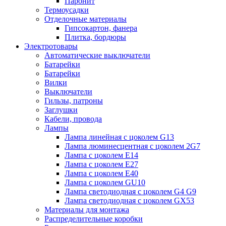
Паронит
Термоусадки
Отделочные материалы
Гипсокартон, фанера
Плитка, бордюры
Электротовары
Автоматические выключатели
Батарейки
Батарейки
Вилки
Выключатели
Гильзы, патроны
Заглушки
Кабели, провода
Лампы
Лампа линейная с цоколем G13
Лампа люминесцентная с цоколем 2G7
Лампа с цоколем E14
Лампа с цоколем E27
Лампа с цоколем E40
Лампа с цоколем GU10
Лампа светодиодная с цоколем G4 G9
Лампа светодиодная с цоколем GX53
Материалы для монтажа
Распределительные коробки