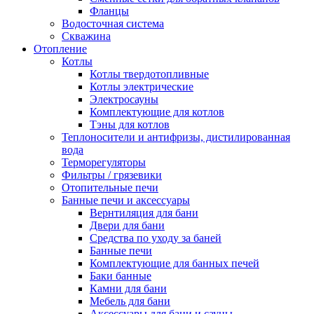
Фланцы
Водосточная система
Скважина
Отопление
Котлы
Котлы твердотопливные
Котлы электрические
Электросауны
Комплектующие для котлов
Тэны для котлов
Теплоносители и антифризы, дистилированная
вода
Терморегуляторы
Фильтры / грязевики
Отопительные печи
Банные печи и аксессуары
Вернтиляция для бани
Двери для бани
Средства по уходу за баней
Банные печи
Комплектующие для банных печей
Баки банные
Камни для бани
Мебель для бани
Аксессуары для бани и сауны