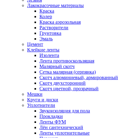
Лакокрасочные материалы
Краска
Колер
Краска аэрозольная
Растворители
Грунтовка
Эмаль
Цемент
Клейкие ленты
Изолента
Лента противоскользящая
Малярный скотч
Сетка малярная (серпянка)
Скотч алюминиевый, армированный
Скотч двухсторонний
Скотч цветной, прозрачный
Мешки
Круги и диски
Уплотнители
Звукоизоляция для пола
Прокладки
Ленты ФУМ
Лён сантехнический
Ленты уплотнительные