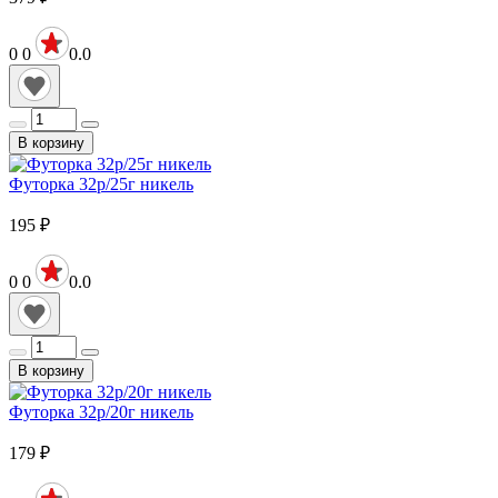
0
0
0.0
В корзину
Футорка 32р/25г никель
195
₽
0
0
0.0
В корзину
Футорка 32р/20г никель
179
₽