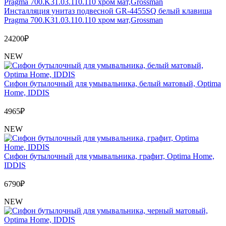
Инсталляция унитаз подвесной GR-4455SQ белый клавиша
Pragma 700.K31.03.110.110 хром мат,Grossman
24200
₽
NEW
Сифон бутылочный для умывальника, белый матовый, Optima
Home, IDDIS
4965
₽
NEW
Сифон бутылочный для умывальника, графит, Optima Home,
IDDIS
6790
₽
NEW