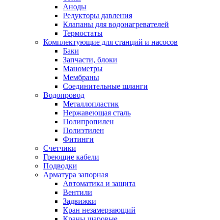
Обмен и возврат товара
Аноды
Редукторы давления
Клапаны для водонагревателей
Вакансии
Термостаты
Контакты
Комплектующие для станций и насосов
Баки
Запчасти, блоки
Манометры
Мембраны
Соединительные шланги
Водопровод
Металлопластик
Нержавеющая сталь
Полипропилен
Полиэтилен
Фитинги
Счетчики
Греющие кабели
Подводки
Арматура запорная
Автоматика и защита
Вентили
Задвижки
Кран незамерзающий
Краны шаровые