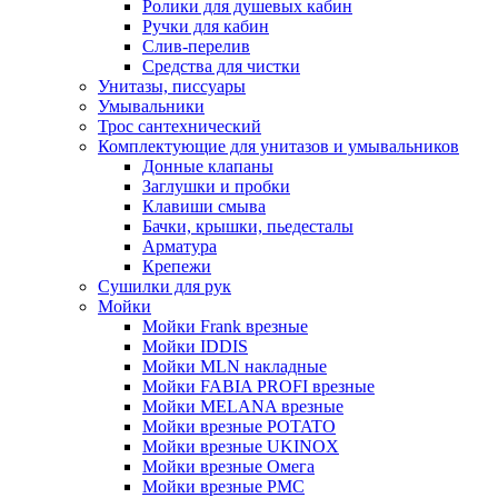
Ролики для душевых кабин
Ручки для кабин
Слив-перелив
Средства для чистки
Унитазы, писсуары
Умывальники
Трос сантехнический
Комплектующие для унитазов и умывальников
Донные клапаны
Заглушки и пробки
Клавиши смыва
Бачки, крышки, пьедесталы
Арматура
Крепежи
Сушилки для рук
Мойки
Мойки Frank врезные
Мойки IDDIS
Мойки MLN накладные
Мойки FABIA PROFI врезные
Мойки MELANA врезные
Мойки врезные POTATO
Мойки врезные UKINOX
Мойки врезные Омега
Мойки врезные РМС