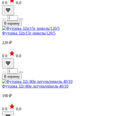
0
0
0.0
В корзину
Футорка 32р/15г никель/120/5
220
₽
0
0
0.0
В корзину
Футорка 32г/40р латунь/никель 40/10
190
₽
0
0
0.0