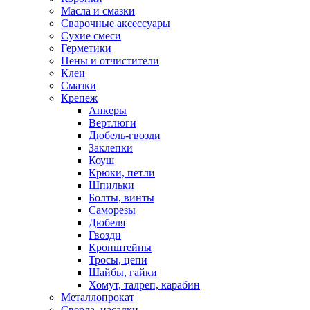
Масла и смазки
Сварочные аксессуары
Сухие смеси
Герметики
Пены и отчистители
Клеи
Смазки
Крепеж
Анкеры
Вертлюги
Дюбель-гвозди
Заклепки
Коуш
Крюки, петли
Шпильки
Болты, винты
Саморезы
Дюбеля
Гвозди
Кронштейны
Тросы, цепи
Шайбы, гайки
Хомут, талреп, карабин
Металлопрокат
Сверла, насадки