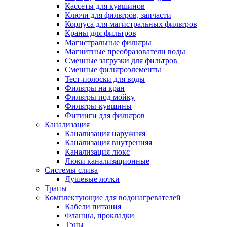
Кассеты для кувшинов
Полезные статьи
Ключи для фильтров, запчасти
Корпуса для магистральных фильтров
Краны для фильтров
Магистральные фильтры
Магнитные преобразователи воды
Сменные загрузки для фильтров
Новости и Акции
Сменные фильтроэлементы
Тест-полоски для воды
Фильтры на кран
Оплата и доставка
Фильтры под мойку
Сервис-центр
Фильтры-кувшины
Фитинги для фильтров
Канализация
Адреса Сервис-центров
Канализация наружняя
Канализация внутренняя
Канализация люкс
Люки канализационные
Системы слива
Условия возврата товара
Душевые лотки
Трапы
Комплектующие для водонагревателей
Кабели питания
Фланцы, прокладки
Тэны