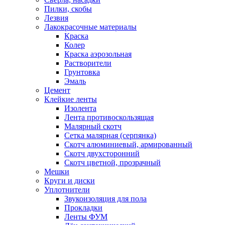
Пилки, скобы
Лезвия
Лакокрасочные материалы
Краска
Колер
Краска аэрозольная
Растворители
Грунтовка
Эмаль
Цемент
Клейкие ленты
Изолента
Лента противоскользящая
Малярный скотч
Сетка малярная (серпянка)
Скотч алюминиевый, армированный
Скотч двухсторонний
Скотч цветной, прозрачный
Мешки
Круги и диски
Уплотнители
Звукоизоляция для пола
Прокладки
Ленты ФУМ