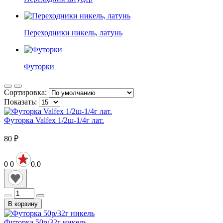
Переходники никель, латунь
Футорки
Сортировка:
Показать:
Футорка Valfex 1/2ш-1/4г лат.
80
₽
0
0
0.0
В корзину
Футорка 50р/32г никель