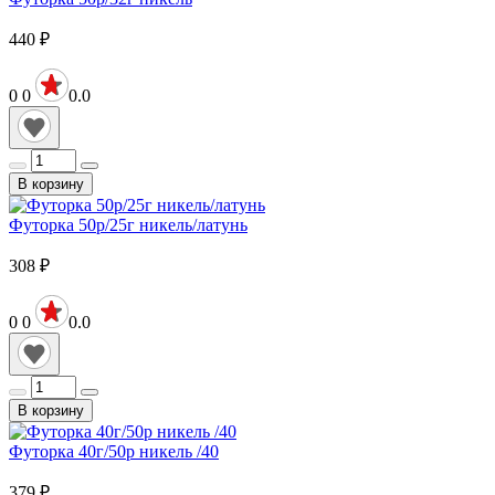
440
₽
0
0
0.0
В корзину
Футорка 50р/25г никель/латунь
308
₽
0
0
0.0
В корзину
Футорка 40г/50р никель /40
379
₽