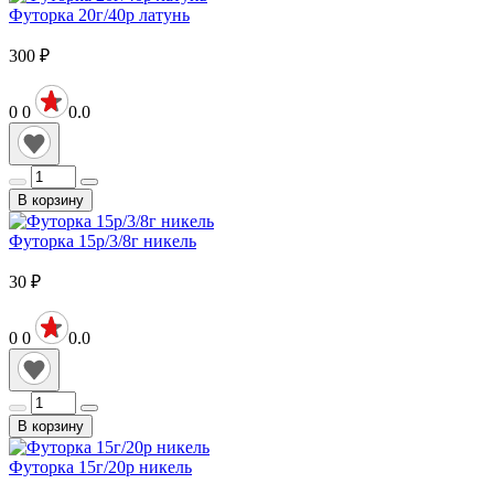
Футорка 20г/40р латунь
300
₽
0
0
0.0
В корзину
Футорка 15р/3/8г никель
30
₽
0
0
0.0
В корзину
Футорка 15г/20р никель