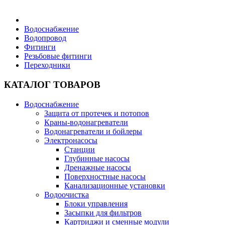
Бытовая техника
Водоснабжение
Водопровод
Фитинги
Хозяйственные товары
Резьбовые фитинги
Переходники
КАТАЛОГ ТОВАРОВ
Строительные товары
Водоснабжение
Защита от протечек и потопов
Краны-водонагреватели
Водонагреватели и бойлеры
Электронасосы
Станции
Все для бани
Глубинные насосы
Дренажные насосы
Поверхностные насосы
Канализационные установки
Водоочистка
Блоки управления
Блог
Засыпки для фильтров
Картриджи и сменные модули